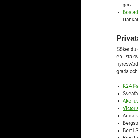
göra.
Bostad
Här ka
Privat
Söker du e
en lista 
hyresvärd 
gratis och
K2A Fa
Sveafa
Akeliu
Victor
Arosek
Bergst
Bertil
Björkl