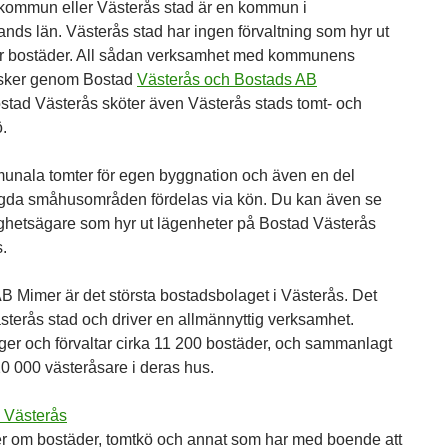
kommun eller Västerås stad är en kommun i
nds län. Västerås stad har ingen förvaltning som hyr ut
jer bostäder. All sådan verksamhet med kommunens
 sker genom Bostad
Västerås och Bostads AB
stad Västerås sköter även Västerås stads tomt- och
.
unala tomter för egen byggnation och även en del
gda småhusområden fördelas via kön. Du kan även se
tighetsägare som hyr ut lägenheter på Bostad Västerås
.
B Mimer är det största bostadsbolaget i Västerås. Det
sterås stad och driver en allmännyttig verksamhet.
ger och förvaltar cirka 11 200 bostäder, och sammanlagt
20 000 västeråsare i deras hus.
 Västerås
r om bostäder, tomtkö och annat som har med boende att