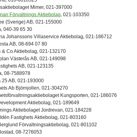
saktiebolaget Mimer, 021-397000
rnan Förvaltnings Aktiebolag
, 021-103350
ee (Sverige) AB, 021-155000
a, 040-39 65 30
na Johanssons Villaservice Aktiebolag, 021-186712
sta AB, 08-694 07 80
 & Co Aktiebolag, 021-132170
plan Västerås AB, 021-149098
astighets AB, 021-123135
a, 08-7588978
a 25 AB, 021-193000
hets Ab Björnjollen, 021-304270
hetsförvaltningsaktiebolaget Kungsporten, 021-186076
 Development Aktiebolag, 021-189649
tnings Aktiebolaget Jordrevan, 021-184228
dén Fastighets Aktiebolag, 021-803160
Berglund Förvaltningsaktiebolag, 021-801102
Bostad, 08-7276053