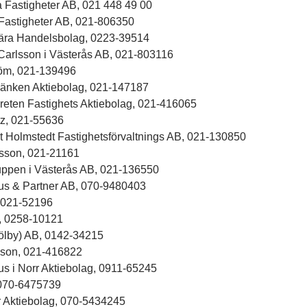
a Fastigheter AB, 021 448 49 00
Fastigheter AB, 021-806350
ra Handelsbolag, 0223-39514
Carlsson i Västerås AB, 021-803116
röm, 021-139496
länken Aktiebolag, 021-147187
reten Fastighets Aktiebolag, 021-416065
tz, 021-55636
t Holmstedt Fastighetsförvaltnings AB, 021-130850
sson, 021-21161
ppen i Västerås AB, 021-136550
us & Partner AB, 070-9480403
, 021-52196
, 0258-10121
jölby) AB, 0142-34215
sson, 021-416822
us i Norr Aktiebolag, 0911-65245
 070-6475739
r Aktiebolag, 070-5434245