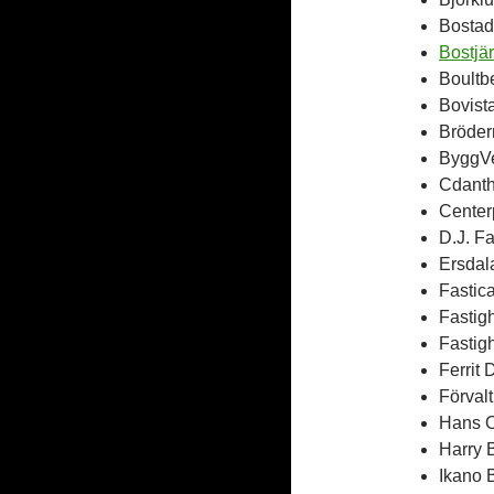
Bostad
Bostjä
Boultb
Bovist
Bröder
ByggVe
Cdanth
Center
D.J. F
Ersdal
Fastic
Fastig
Fastig
Ferrit
Förval
Hans O
Harry 
Ikano 