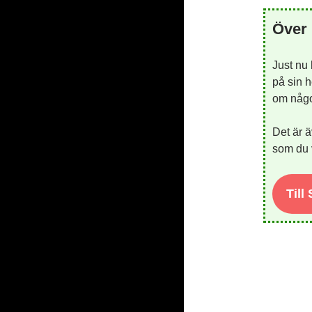
Över 
Just nu
på sin h
om någon
Det är ä
som du v
Till