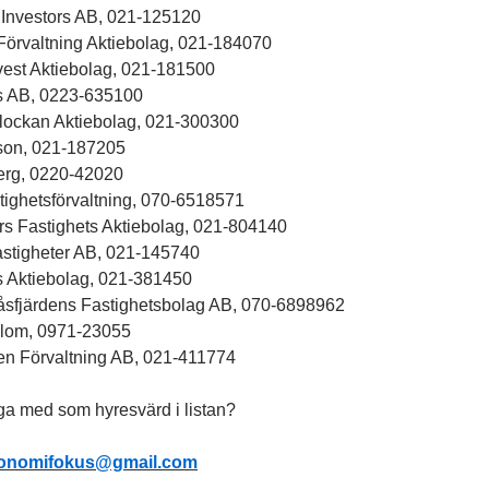
 Investors AB, 021-125120
örvaltning Aktiebolag, 021-184070
vest Aktiebolag, 021-181500
is AB, 0223-635100
lockan Aktiebolag, 021-300300
on, 021-187205
rg, 0220-42020
tighetsförvaltning, 070-6518571
rs Fastighets Aktiebolag, 021-804140
stigheter AB, 021-145740
 Aktiebolag, 021-381450
åsfjärdens Fastighetsbolag AB, 070-6898962
blom, 0971-23055
en Förvaltning AB, 021-411774
gga med som hyresvärd i listan?
onomifokus@gmail.com