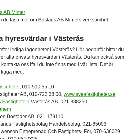
s AB Mimer
n du läsa mer om Bostads AB Mimers verksamhet.
a hyresvärdar i Västerås
fter lediga lägenheter i Västerås? Här nedanför hittar du
över alla privata hyresvärdar i Västerås. Du kan också som
kontakta oss ifall du inte finns med i vår lista. Det är
 ligga med.
stigheter
, 010-510 55 10
stigheter AB, 010-722 38 00,
www.sveafastigheter.se
s Fastigheter
i Västerås AB, 021-838250
iahem
en Bostäder AB, 021-179110
rands Fastighetsbolag Handelsbolag, 021-65003
 Swenson Entreprenad Och Fastighets- För, 070-636029
und, 010-6810325