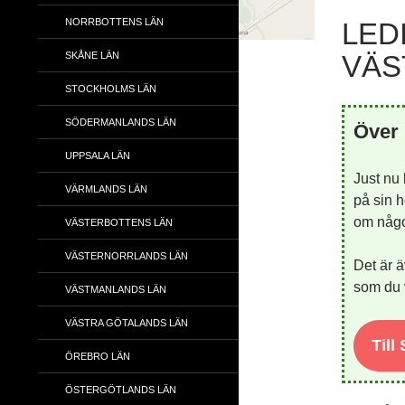
NORRBOTTENS LÄN
LED
SKÅNE LÄN
VÄS
STOCKHOLMS LÄN
SÖDERMANLANDS LÄN
Över 
UPPSALA LÄN
Just nu
VÄRMLANDS LÄN
på sin h
om någon
VÄSTERBOTTENS LÄN
VÄSTERNORRLANDS LÄN
Det är ä
som du v
VÄSTMANLANDS LÄN
VÄSTRA GÖTALANDS LÄN
Till
ÖREBRO LÄN
ÖSTERGÖTLANDS LÄN