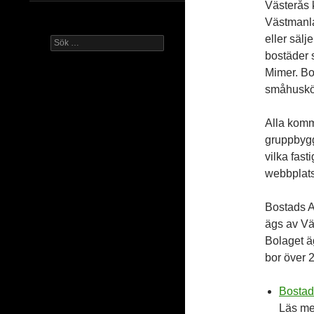
Västerås 
Västmanla
eller säl
Sök
efter:
bostäder
Mimer. Bo
småhuskö
Alla komm
gruppbyg
vilka fas
webbplats
Bostads A
ägs av Vä
Bolaget ä
bor över 
Bostad
Läs me