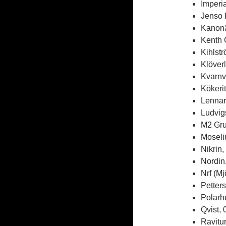
Imperi
Jenso 
Kanonä
Kenth 
Kihlst
Klöver
Kvarnv
Kökeri
Lennar
Ludvig
M2 Gru
Moseli
Nikrin
Nordin
Nrf (M
Petter
Polarh
Qvist,
Ravitu