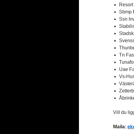
Resort
Sbmp F
Ssn In
Stabil
Stadsk
Svenss
Thunbe
Tn Fas
Tunafo
Uae Fa
Vs-Hus
Väster
Zetter
Åbrink
Vill du li
Maila:
ek