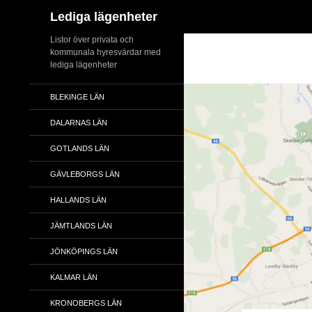
Sök
Lediga lägenheter
Hoppa
Listor över privata och
kommunala hyresvärdar med
till
lediga lägenheter
innehåll
BLEKINGE LÄN
DALARNAS LÄN
GOTLANDS LÄN
GÄVLEBORGS LÄN
HALLANDS LÄN
JÄMTLANDS LÄN
JÖNKÖPINGS LÄN
KALMAR LÄN
KRONOBERGS LÄN