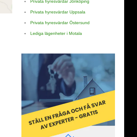
Privata hyresvärdar Jönköping
Privata hyresvärdar Uppsala
Privata hyresvärdar Östersund
Lediga lägenheter i Motala