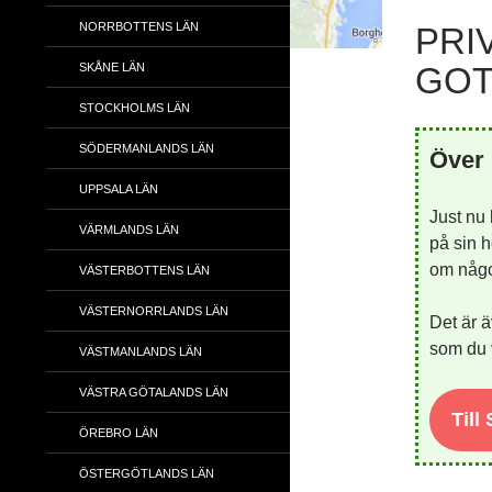
NORRBOTTENS LÄN
PRI
SKÅNE LÄN
GOT
STOCKHOLMS LÄN
SÖDERMANLANDS LÄN
Över 
UPPSALA LÄN
Just nu
VÄRMLANDS LÄN
på sin h
om någon
VÄSTERBOTTENS LÄN
VÄSTERNORRLANDS LÄN
Det är ä
som du v
VÄSTMANLANDS LÄN
VÄSTRA GÖTALANDS LÄN
Till
ÖREBRO LÄN
ÖSTERGÖTLANDS LÄN