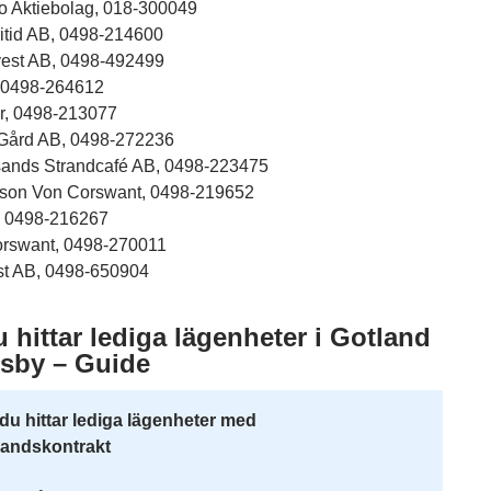
io Aktiebolag, 018-300049
ritid AB, 0498-214600
vest AB, 0498-492499
 0498-264612
r, 0498-213077
Gård AB, 0498-272236
ands Strandcafé AB, 0498-223475
on Von Corswant, 0498-219652
 0498-216267
rswant, 0498-270011
st AB, 0498-650904
 hittar lediga lägenheter i Gotland
isby – Guide
du hittar lediga lägenheter med
handskontrakt