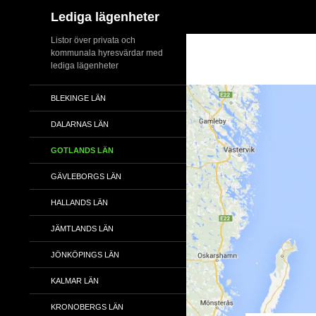
Sök
Lediga lägenheter
Hoppa
Listor över privata och
kommunala hyresvärdar med
till
lediga lägenheter
innehåll
BLEKINGE LÄN
DALARNAS LÄN
GOTLANDS LÄN
GÄVLEBORGS LÄN
HALLANDS LÄN
JÄMTLANDS LÄN
JÖNKÖPINGS LÄN
KALMAR LÄN
KRONOBERGS LÄN