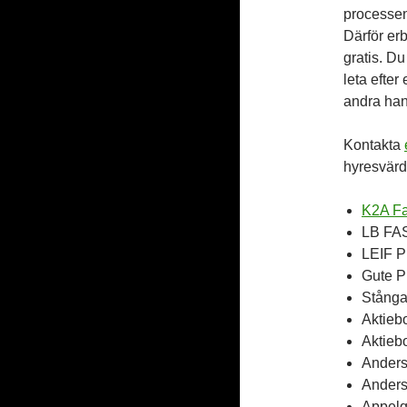
processen
Därför erb
gratis. Du
leta efter
andra han
Kontakta
hyresvärd
K2A Fa
LB FA
LEIF P
Gute P
Stånga
Aktieb
Aktieb
Anders
Anders
Appelq