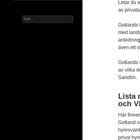
Letar du 
av privat
Sök
efter:
Gotlands 
med lands
anledning
även ett v
Gotlands 
av vilka d
Sandön.
Lista 
och V
Här finner
Gotland o
hyresvärd
privat hyr