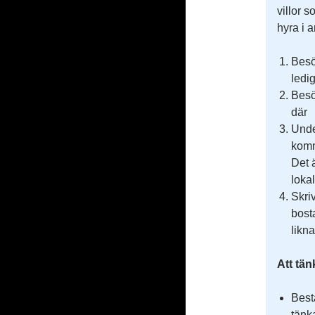
villor s
hyra i 
Bes
ledi
Bes
där
Unde
komm
Det ä
lokal
Skri
bost
likn
Att tän
Best
tänka