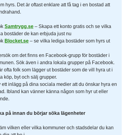
om hyrs. Det är oftast enklare att få tag i en bostad att
andrahand.
ök
Samtrygg.se
– Skapa ett konto gratis och se vilka
ga bostäder de kan erbjuda just nu
ök
Blocket.se
– se vilka lediga bostäder som hyrs ut
rsök om det finns en Facebook-grupp för bostäder i
unen. Sök även i andra lokala grupper på Facebook.
r ofta folk som lägger ut bostäder som de vill hyra ut i
a köp, byt och sälj grupper.
v ett inlägg på dina sociala medier att du önskar hyra en
ad. Ibland kan vänner känna någon som hyr ut eller
ande.
ka på innan du börjar söka lägenheter
äm vilken eller vilka kommuner och stadsdelar du kan
 dig att bo i