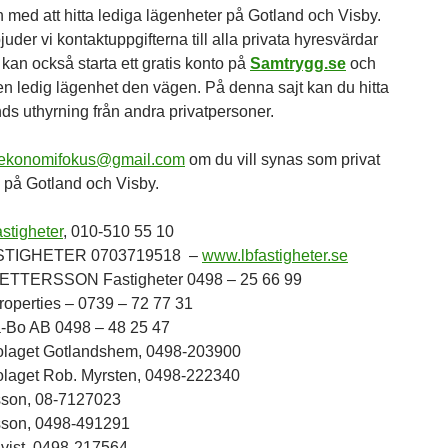
 med att hitta lediga lägenheter på Gotland och Visby.
juder vi kontaktuppgifterna till alla privata hyresvärdar
 kan också starta ett gratis konto på
Samtrygg.se
och
 en ledig lägenhet den vägen. På denna sajt kan du hitta
ds uthyrning från andra privatpersoner.
ekonomifokus@gmail.com
om du vill synas som privat
 på Gotland och Visby.
stigheter
, 010-510 55 10
STIGHETER 0703719518 –
www.lbfastigheter.se
ETTERSSON Fastigheter 0498 – 25 66 99
roperties – 0739 – 72 77 31
-Bo AB 0498 – 48 25 47
olaget Gotlandshem, 0498-203900
olaget Rob. Myrsten, 0498-222340
son, 08-7127023
son, 0498-491291
vist, 0498-217564