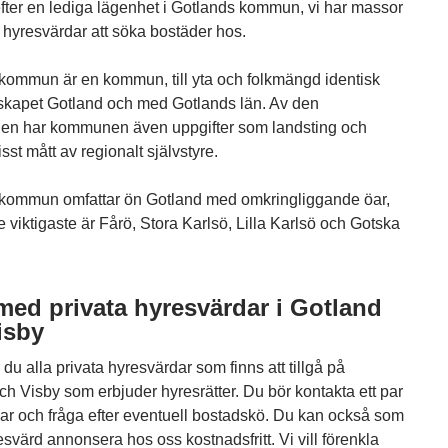
efter en lediga lägenhet i Gotlands kommun, vi har massor
a hyresvärdar att söka bostäder hos.
kommun är en kommun, till yta och folkmängd identisk
kapet Gotland och med Gotlands län. Av den
en har kommunen även uppgifter som landsting och
isst mått av regionalt självstyre.
kommun omfattar ön Gotland med omkringliggande öar,
e viktigaste är Fårö, Stora Karlsö, Lilla Karlsö och Gotska
med privata hyresvärdar i Gotland
isby
 du alla privata hyresvärdar som finns att tillgå på
ch Visby som erbjuder hyresrätter. Du bör kontakta ett par
ar och fråga efter eventuell bostadskö. Du kan också som
esvärd annonsera hos oss kostnadsfritt. Vi vill förenkla