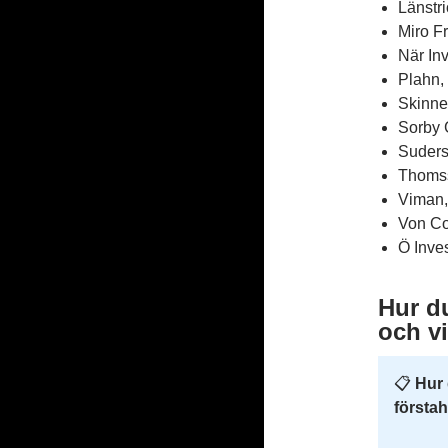
Länstr
Miro F
När In
Plahn,
Skinne
Sorby 
Suders
Thomss
Viman,
Von Co
Ö Inve
Hur du
och v
📋
Hur 
första