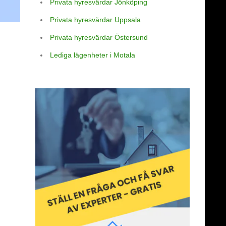
Privata hyresvärdar Jönköping
Privata hyresvärdar Uppsala
Privata hyresvärdar Östersund
Lediga lägenheter i Motala