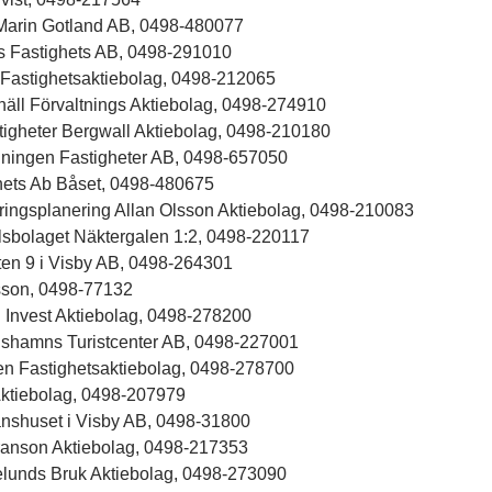
 Marin Gotland AB, 0498-480077
s Fastighets AB, 0498-291010
 Fastighetsaktiebolag, 0498-212065
häll Förvaltnings Aktiebolag, 0498-274910
stigheter Bergwall Aktiebolag, 0498-210180
ingen Fastigheter AB, 0498-657050
hets Ab Båset, 0498-480675
ringsplanering Allan Olsson Aktiebolag, 0498-210083
sbolaget Näktergalen 1:2, 0498-220117
tten 9 i Visby AB, 0498-264301
son, 0498-77132
 Invest Aktiebolag, 0498-278200
shamns Turistcenter AB, 0498-227001
en Fastighetsaktiebolag, 0498-278700
ktiebolag, 0498-207979
shuset i Visby AB, 0498-31800
iranson Aktiebolag, 0498-217353
unds Bruk Aktiebolag, 0498-273090