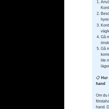
Anvä
Kont
Besö
hyre
Kont
vägl
Gå m
önsk
Gå m
komm
lite
läge
📋
Hur 
hand
Om du i
förstah
hand. D