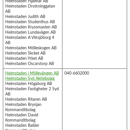
Heimstaden Hjalmar AB
Heimstaden Drottninggatan
AB
Heimstaden Judith AB
Heimstaden Studenthus AB
Heimstaden Kryssmasten AB
Heimstaden Lundavägen AB
Heimstaden A Vittsjöborg 4
AB
Heimstaden Mölleskogen AB
Heimstaden Skrået AB
Heimstaden Yrket AB
Heimstaden Oscarstorp AB
Heimstaden i Möllevången AB
040-6602000
Heimstaden Syd Aktiebolag
Heimstaden Högaborg AB
Heimstaden Fastigheter 2 Syd
AB
Heimstaden Ritaren AB
Heimstaden Brynjan
Kommanditbolag
Heimstaden David
Kommanditbolag
Heimstaden Balder