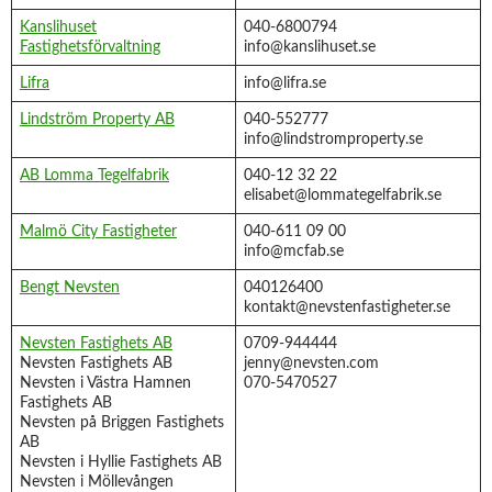
Kanslihuset
040-6800794
Fastighetsförvaltning
info@kanslihuset.se
Lifra
info@lifra.se
Lindström Property AB
040-552777
info@lindstromproperty.se
AB Lomma Tegelfabrik
040-12 32 22
elisabet@lommategelfabrik.se
Malmö City Fastigheter
040-611 09 00
info@mcfab.se
Bengt Nevsten
040126400
kontakt@nevstenfastigheter.se
Nevsten Fastighets AB
0709-944444
Nevsten Fastighets AB
jenny@nevsten.com
Nevsten i Västra Hamnen
070-5470527
Fastighets AB
Nevsten på Briggen Fastighets
AB
Nevsten i Hyllie Fastighets AB
Nevsten i Möllevången