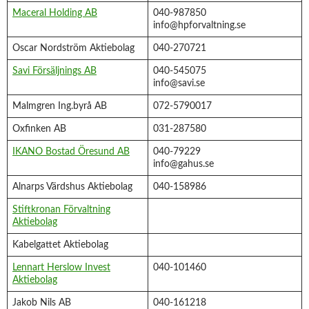
Maceral Holding AB
040-987850
info@hpforvaltning.se
Oscar Nordström Aktiebolag
040-270721
Savi Försäljnings AB
040-545075
info@savi.se
Malmgren Ing.byrå AB
072-5790017
Oxfinken AB
031-287580
IKANO Bostad Öresund AB
040-79229
info@gahus.se
Alnarps Värdshus Aktiebolag
040-158986
Stiftkronan Förvaltning
Aktiebolag
Kabelgattet Aktiebolag
Lennart Herslow Invest
040-101460
Aktiebolag
Jakob Nils AB
040-161218