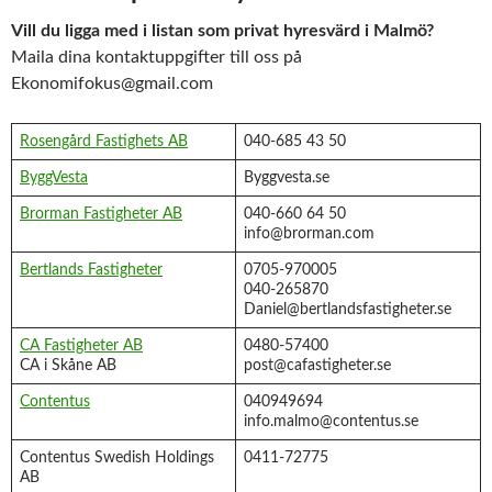
Vill du ligga med i listan som privat hyresvärd i Malmö?
Maila dina kontaktuppgifter till oss på
Ekonomifokus@gmail.com
Rosengård Fastighets AB
040-685 43 50
ByggVesta
Byggvesta.se
Brorman Fastigheter AB
040-660 64 50
info@brorman.com
Bertlands Fastigheter
0705-970005
040-265870
Daniel@bertlandsfastigheter.se
CA Fastigheter AB
0480-57400
CA i Skåne AB
post@cafastigheter.se
Contentus
040949694
info.malmo@contentus.se
Contentus Swedish Holdings
0411-72775
AB