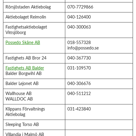
Rörsjöstaden Aktiebolag
070-7729866
Aktiebolaget Reimolin
040-126400
Fastighetsaktiebolaget
040-300063
Vittsjöborg
Possedo Skåne AB
018-557328
info@possedo.se
Fastighets AB Bror 24
040-367730
Fastighets AB Balder
031-109570
Balder Borgwihl AB
Balder Lejonet AB
040-306676
Wallhouse AB
040-511212
WALLDOC AB
Klippans Förvaltnings
031-423840
Aktiebolag
Sleeping Torso AB
Villandia i Malmö AB