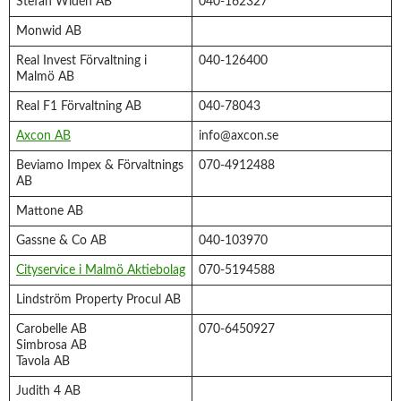
Stefan Widén AB
040-162327
Monwid AB
Real Invest Förvaltning i
040-126400
Malmö AB
Real F1 Förvaltning AB
040-78043
Axcon AB
info@axcon.se
Beviamo Impex & Förvaltnings
070-4912488
AB
Mattone AB
Gassne & Co AB
040-103970
Cityservice i Malmö Aktiebolag
070-5194588
Lindström Property Procul AB
Carobelle AB
070-6450927
Simbrosa AB
Tavola AB
Judith 4 AB