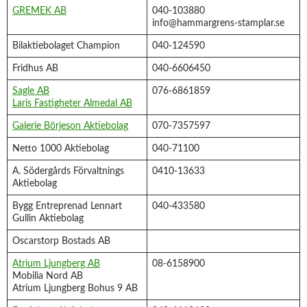
GREMEK AB
040-103880
info@hammargrens-stamplar.se
Bilaktiebolaget Champion
040-124590
Fridhus AB
040-6606450
Sagle AB
076-6861859
Laris Fastigheter Almedal AB
Galerie Börjeson Aktiebolag
070-7357597
Netto 1000 Aktiebolag
040-71100
A. Södergårds Förvaltnings
0410-13633
Aktiebolag
Bygg Entreprenad Lennart
040-433580
Gullin Aktiebolag
Oscarstorp Bostads AB
Atrium Ljungberg AB
08-6158900
Mobilia Nord AB
Atrium Ljungberg Bohus 9 AB