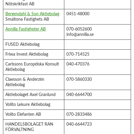
Nötskrikfast AB
Bergendahl & Son Aktiebolag
0451-48000
Smaltona Fastighets AB
Annilla Fastigheter AB
070-6052600
info@annilla.se
FUSED Aktiebolag
Friwa Invest Aktiebolag
070-714525
Carlssons Européiska Konsult
040-470376
Aktiebolag
Claesson & Anderzén
070-5860330
Aktiebolag
Aktiebolaget Axel Granlund
040-6644700
Volito Leisure Aktiebolag
Volito Elefanten AB
070-2833486
HANDELSBOLAGET RAN
040-6644723
FÖRVALTNING