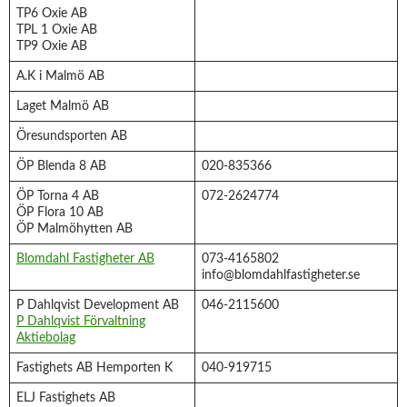
TP6 Oxie AB
TPL 1 Oxie AB
TP9 Oxie AB
A.K i Malmö AB
Laget Malmö AB
Öresundsporten AB
ÖP Blenda 8 AB
020-835366
ÖP Torna 4 AB
072-2624774
ÖP Flora 10 AB
ÖP Malmöhytten AB
Blomdahl Fastigheter AB
073-4165802
info@blomdahlfastigheter.se
P Dahlqvist Development AB
046-2115600
P Dahlqvist Förvaltning
Aktiebolag
Fastighets AB Hemporten K
040-919715
ELJ Fastighets AB