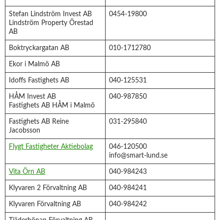
Stefan Lindström Invest AB
0454-19800
Lindström Property Örestad
AB
Boktryckargatan AB
010-1712780
Ekor i Malmö AB
Idoffs Fastighets AB
040-125531
HÅM Invest AB
040-987850
Fastighets AB HÅM i Malmö
Fastighets AB Reine
031-295840
Jacobsson
Flygt Fastigheter Aktiebolag
046-120500
info@smart-lund.se
Vita Örn AB
040-984243
Klyvaren 2 Förvaltning AB
040-984241
Klyvaren Förvaltning AB
040-984242