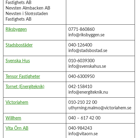
Fastighets AB
Nevsten Almbacken AB
Nevsten i Slottsstaden
Fastighets AB
Riksbyggen
0771-860860
info@riksbyggen.se
Stadsbostäder
040-126400
info@stadsbostad.se
Svenska Hus
010-6039300
info@svenskahus.se
Tensor Fastigheter
040-6300950
Tornet (Energiteknik)
042-158410
info@energiteknik.nu
Victoriahem
010-210 22 00
uthyrning.malmo@victoriahem.se
Willhem
040 – 617 42 00
Vita Örn AB
040-984243
info@vitaorn.se