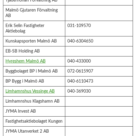
Tjäderhönan Förvaltning AB
Malmö Gjutaren Förvaltning
AB
Erik Selin Fastigheter
031-109570
Aktiebolag
Kunskapsporten Malmö AB
040-6304650
EB-SB Holding AB
Hyreshem Malmö AB
040-433000
Byggbolaget BP i Malmö AB
072-0615907
BP Bygg i Malmö AB
040-6110473
Limhamnshus Vessinge AB
040-369030
Limhamnshus Klagshamn AB
JYMA Invest AB
Fastighetsaktiebolaget Kungen
JYMA Utanverket 2 AB