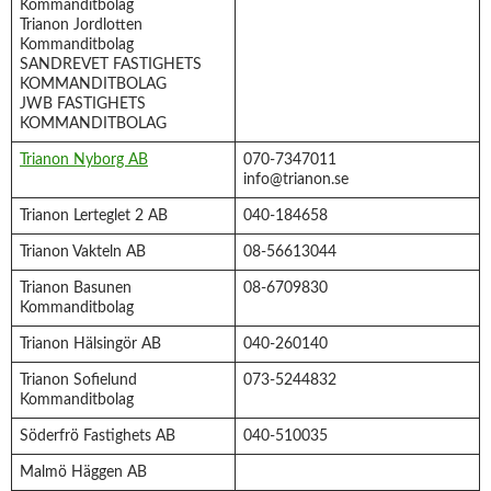
Kommanditbolag
Trianon Jordlotten
Kommanditbolag
SANDREVET FASTIGHETS
KOMMANDITBOLAG
JWB FASTIGHETS
KOMMANDITBOLAG
Trianon Nyborg AB
070-7347011
info@trianon.se
Trianon Lerteglet 2 AB
040-184658
Trianon Vakteln AB
08-56613044
Trianon Basunen
08-6709830
Kommanditbolag
Trianon Hälsingör AB
040-260140
Trianon Sofielund
073-5244832
Kommanditbolag
Söderfrö Fastighets AB
040-510035
Malmö Häggen AB