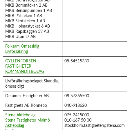
MKB Stora Högesten AB
MKB Borrsnäckan 2 AB
MKB Bensinpumpen 1 AB
MKB Pålsteken 1 AB
MKB Skotsteken 1 AB
MKB Holmastycket 6 AB
MKB Rapsbaggen 59 AB
MKB Utomt7 AB
Folksam Ömsesidig
Livförsäkring
GYLLENFORSEN
08-54515330
FASTIGHETER
KOMMANDITBOLAG
Livförsäkringsbolaget Skandia,
ömsesidigt
Detamex Fastigheter AB
08-57365500
Fastighets AB Rönnebo
040-918620
Stena Aktiebolag
075-2415000
Stena Fastigheter Malmö
010-167 50 00
Aktiebolag
stockholm.fastigheter@stena.com