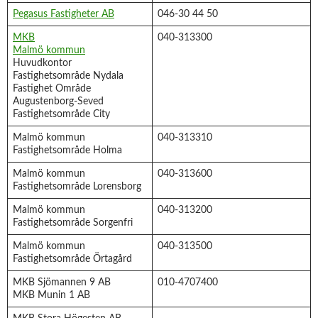
Pegasus Fastigheter AB
046-30 44 50
MKB
040-313300
Malmö kommun
Huvudkontor
Fastighetsområde Nydala
Fastighet Område
Augustenborg-Seved
Fastighetsområde City
Malmö kommun
040-313310
Fastighetsområde Holma
Malmö kommun
040-313600
Fastighetsområde Lorensborg
Malmö kommun
040-313200
Fastighetsområde Sorgenfri
Malmö kommun
040-313500
Fastighetsområde Örtagård
MKB Sjömannen 9 AB
010-4707400
MKB Munin 1 AB