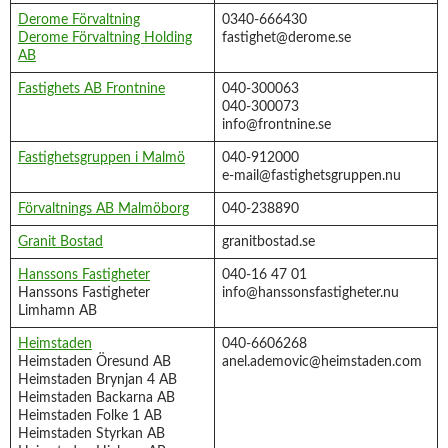
Derome Förvaltning
0340-666430
Derome Förvaltning Holding
fastighet@derome.se
AB
Fastighets AB Frontnine
040-300063
040-300073
info@frontnine.se
Fastighetsgruppen i Malmö
040-912000
e-mail@fastighetsgruppen.nu
Förvaltnings AB Malmöborg
040-238890
Granit Bostad
granitbostad.se
Hanssons Fastigheter
040-16 47 01
Hanssons Fastigheter
info@hanssonsfastigheter.nu
Limhamn AB
Heimstaden
040-6606268
Heimstaden Öresund AB
anel.ademovic@heimstaden.com
Heimstaden Brynjan 4 AB
Heimstaden Backarna AB
Heimstaden Folke 1 AB
Heimstaden Styrkan AB