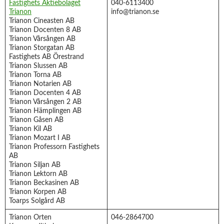
Fastighets Aktiebolaget
040-6113400
Trianon
info@trianon.se
Trianon Cineasten AB
Trianon Docenten 8 AB
Trianon Vårsången AB
Trianon Storgatan AB
Fastighets AB Örestrand
Trianon Slussen AB
Trianon Torna AB
Trianon Notarien AB
Trianon Docenten 4 AB
Trianon Vårsången 2 AB
Trianon Hämplingen AB
Trianon Gåsen AB
Trianon Kil AB
Trianon Mozart I AB
Trianon Professorn Fastighets
AB
Trianon Siljan AB
Trianon Lektorn AB
Trianon Beckasinen AB
Trianon Korpen AB
Toarps Solgård AB
Trianon Orten
046-2864700