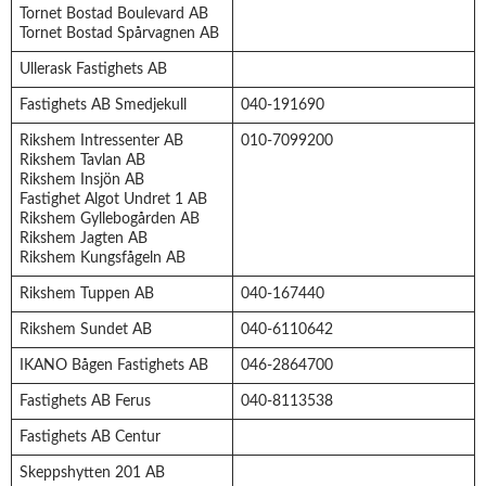
Tornet Bostad Boulevard AB
Tornet Bostad Spårvagnen AB
Ullerask Fastighets AB
Fastighets AB Smedjekull
040-191690
Rikshem Intressenter AB
010-7099200
Rikshem Tavlan AB
Rikshem Insjön AB
Fastighet Algot Undret 1 AB
Rikshem Gyllebogården AB
Rikshem Jagten AB
Rikshem Kungsfågeln AB
Rikshem Tuppen AB
040-167440
Rikshem Sundet AB
040-6110642
IKANO Bågen Fastighets AB
046-2864700
Fastighets AB Ferus
040-8113538
Fastighets AB Centur
Skeppshytten 201 AB