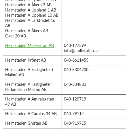
Heimstaden A Fyndet 15 AB
Heimstaden A Åkern 3 AB
Heimstaden A Uppland 1 AB
Heimstaden A Uppland 10 AB
Heimstaden A Lärkträdet 16
AB
Heimstaden A Åkern AB
Oket 20 AB
Heimstaden Möllekällan AB
040-127599
info@mollekallan.se
Heimstaden Krönet AB
040-6611455
Heimstaden A Fastigheter i
040-3304200
Malmö AB
Heimstaden A Fastigheter
040-304880
Parkmöllan i Malmö AB
Heimstaden A Amiralsgatan
040-120719
49 AB
Heimstaden A Carolus 34 AB
040-79114
Heimstaden Gnistan AB
040-919715