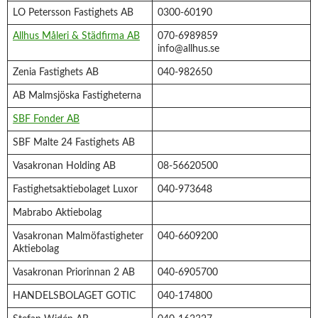
LO Petersson Fastighets AB
0300-60190
Allhus Måleri & Städfirma AB
070-6989859
info@allhus.se
Zenia Fastighets AB
040-982650
AB Malmsjöska Fastigheterna
SBF Fonder AB
SBF Malte 24 Fastighets AB
Vasakronan Holding AB
08-56620500
Fastighetsaktiebolaget Luxor
040-973648
Mabrabo Aktiebolag
Vasakronan Malmöfastigheter
040-6609200
Aktiebolag
Vasakronan Priorinnan 2 AB
040-6905700
HANDELSBOLAGET GOTIC
040-174800