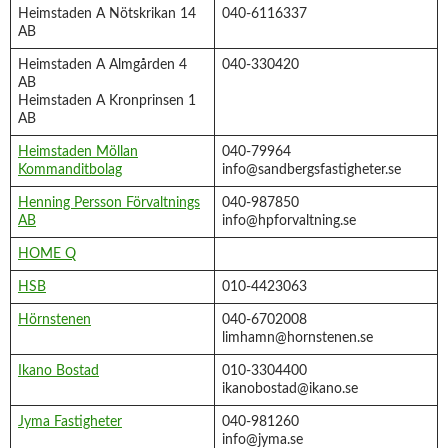
Heimstaden A Nötskrikan 14
040-6116337
AB
Heimstaden A Almgården 4
040-330420
AB
Heimstaden A Kronprinsen 1
AB
Heimstaden Möllan
040-79964
Kommanditbolag
info@sandbergsfastigheter.se
Henning Persson Förvaltnings
040-987850
AB
info@hpforvaltning.se
HOME Q
HSB
010-4423063
Hörnstenen
040-6702008
limhamn@hornstenen.se
Ikano Bostad
010-3304400
ikanobostad@ikano.se
Jyma Fastigheter
040-981260
info@jyma.se