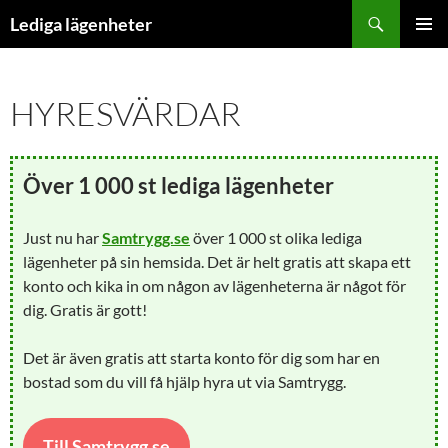
Hoppa
Sök
Lediga lägenheter
till
PRIMÄR
innehåll
MENY
HYRESVÄRDAR
Över 1 000 st lediga lägenheter
Just nu har
Samtrygg.se
över 1 000 st olika lediga
lägenheter på sin hemsida. Det är helt gratis att skapa ett
konto och kika in om någon av lägenheterna är något för
dig. Gratis är gott!
Det är även gratis att starta konto för dig som har en
bostad som du vill få hjälp hyra ut via Samtrygg.
Till Samtrygg.se