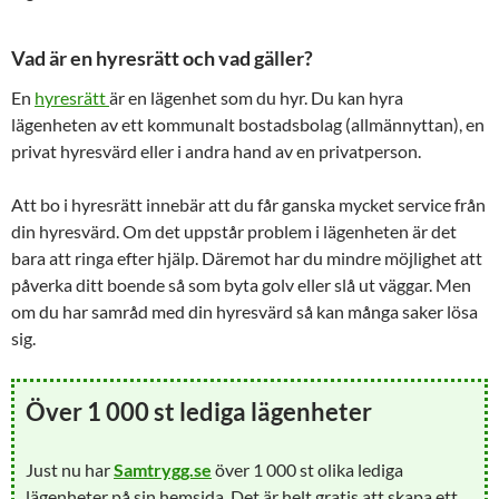
Vad är en hyresrätt och vad gäller?
En
hyresrätt
är en lägenhet som du hyr. Du kan hyra
lägenheten av ett kommunalt bostadsbolag (allmännyttan), en
privat hyresvärd eller i andra hand av en privatperson.
Att bo i hyresrätt innebär att du får ganska mycket service från
din hyresvärd. Om det uppstår problem i lägenheten är det
bara att ringa efter hjälp. Däremot har du mindre möjlighet att
påverka ditt boende så som byta golv eller slå ut väggar. Men
om du har samråd med din hyresvärd så kan många saker lösa
sig.
Över 1 000 st lediga lägenheter
Just nu har
Samtrygg.se
över 1 000 st olika lediga
lägenheter på sin hemsida. Det är helt gratis att skapa ett