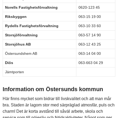
Norells Fastighetsförvaltning
0620-123 45
Riksbyggen
063-15 19 00
Rydells Fastighetsförvaltning
063-10 33 60
Storsjöförvaltning
063-57 14 90
Storsjöhus AB
063-12 43 25
Östersundshem AB
063-14 04 00
Diös
063-663 04 29
Jämtporten
Information om Östersunds kommun
Här finns mycket som bidrar till livskvalitet och att man mår
bra. Staden är lagom stor med särpräglad atmosfär, puls och
charm! Det är korta avstånd till såväl arbete, skola och
service som till nöjesliv och fritidsaktiviteter. Något som ger