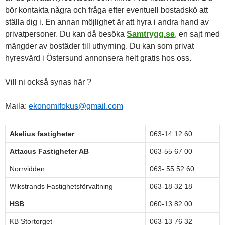
bör kontakta några och fråga efter eventuell bostadskö att
ställa dig i. En annan möjlighet är att hyra i andra hand av
privatpersoner. Du kan då besöka
Samtrygg.se
, en sajt med
mängder av bostäder till uthyrning. Du kan som privat
hyresvärd i Östersund annonsera helt gratis hos oss.
Vill ni också synas här ?
Maila:
ekonomifokus@gmail.com
Akelius fastigheter
063-14 12 60
Attacus Fastigheter AB
063-55 67 00
Norrvidden
063- 55 52 60
Wikstrands Fastighetsförvaltning
063-18 32 18
HSB
060-13 82 00
KB Stortorget
063-13 76 32