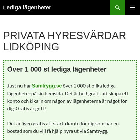
Hoppa
Sök
Lediga lägenheter
till
PRIMÄR
innehåll
MENY
PRIVATA HYRESVÄRDAR
LIDKÖPING
Över 1 000 st lediga lägenheter
Just nu har
över 1 000 st olika lediga
Samtrygg.se
lägenheter på sin hemsida. Det är helt gratis att skapa ett
konto och kika in om någon av lägenheterna är något för
dig. Gratis är gott!
Det är även gratis att starta konto för dig som har en
bostad som du vill få hjälp hyra ut via Samtrygg.