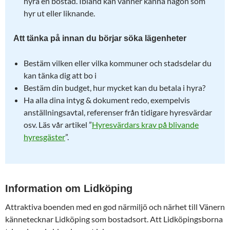
hyra en bostad. Ibland kan vänner känna någon som
hyr ut eller liknande.
Att tänka på innan du börjar söka lägenheter
Bestäm vilken eller vilka kommuner och stadsdelar du
kan tänka dig att bo i
Bestäm din budget, hur mycket kan du betala i hyra?
Ha alla dina intyg & dokument redo, exempelvis
anställningsavtal, referenser från tidigare hyresvärdar
osv. Läs vår artikel ”
Hyresvärdars krav på blivande
hyresgäster
”.
Information om Lidköping
Attraktiva boenden med en god närmiljö och närhet till Vänern
kännetecknar Lidköping som bostadsort. Att Lidköpingsborna