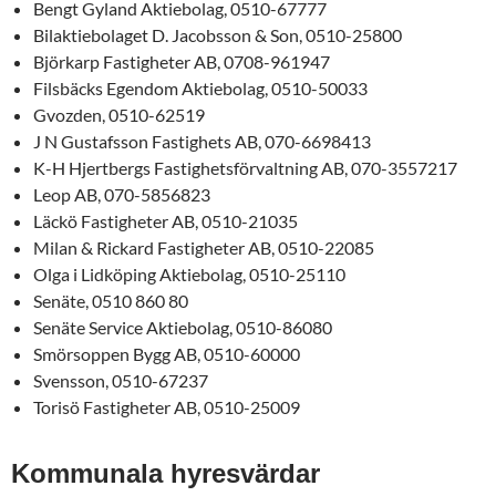
Bengt Gyland Aktiebolag, 0510-67777
Bilaktiebolaget D. Jacobsson & Son, 0510-25800
Björkarp Fastigheter AB, 0708-961947
Filsbäcks Egendom Aktiebolag, 0510-50033
Gvozden, 0510-62519
J N Gustafsson Fastighets AB, 070-6698413
K-H Hjertbergs Fastighetsförvaltning AB, 070-3557217
Leop AB, 070-5856823
Läckö Fastigheter AB, 0510-21035
Milan & Rickard Fastigheter AB, 0510-22085
Olga i Lidköping Aktiebolag, 0510-25110
Senäte, 0510 860 80
Senäte Service Aktiebolag, 0510-86080
Smörsoppen Bygg AB, 0510-60000
Svensson, 0510-67237
Torisö Fastigheter AB, 0510-25009
Kommunala hyresvärdar