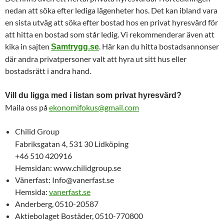
nedan att söka efter lediga lägenheter hos. Det kan ibland vara
en sista utväg att söka efter bostad hos en privat hyresvärd för
att hitta en bostad som står ledig. Vi rekommenderar även att
kika in sajten
. Här kan du hitta bostadsannonser
Samtrygg.se
där andra privatpersoner valt att hyra ut sitt hus eller
bostadsrätt i andra hand.
Vill du ligga med i listan som privat hyresvärd?
Maila oss på
ekonomifokus@gmail.com
Chilid Group
Fabriksgatan 4, 531 30 Lidköping
+46 510 420916
Hemsidan: www.chilidgroup.se
Vänerfast: Info@vanerfast.se
Hemsida:
vanerfast.se
Anderberg, 0510-20587
Aktiebolaget Bostäder, 0510-770800