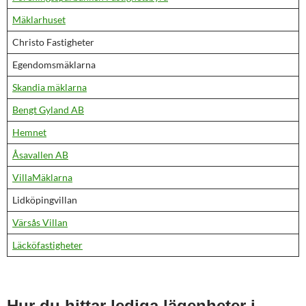
Mäklarhuset
Christo Fastigheter
Egendomsmäklarna
Skandia mäklarna
Bengt Gyland AB
Hemnet
Åsavallen AB
VillaMäklarna
Lidköpingvillan
Värsås Villan
Läcköfastigheter
Hur du hittar lediga lägenheter i