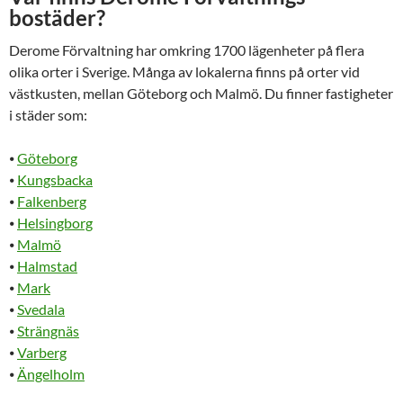
bostäder?
Derome Förvaltning har omkring 1700 lägenheter på flera
olika orter i Sverige. Många av lokalerna finns på orter vid
västkusten, mellan Göteborg och Malmö. Du finner fastigheter
i städer som:
⦁
Göteborg
⦁
Kungsbacka
⦁
Falkenberg
⦁
Helsingborg
⦁
Malmö
⦁
Halmstad
⦁
Mark
⦁
Svedala
⦁
Strängnäs
⦁
Varberg
⦁
Ängelholm