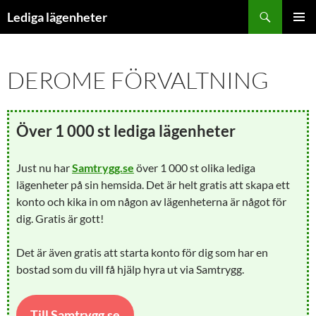
Hoppa
Sök
Lediga lägenheter
till
PRIMÄR
innehåll
MENY
DEROME FÖRVALTNING
Över 1 000 st lediga lägenheter
Just nu har
Samtrygg.se
över 1 000 st olika lediga
lägenheter på sin hemsida. Det är helt gratis att skapa ett
konto och kika in om någon av lägenheterna är något för
dig. Gratis är gott!
Det är även gratis att starta konto för dig som har en
bostad som du vill få hjälp hyra ut via Samtrygg.
Till Samtrygg.se