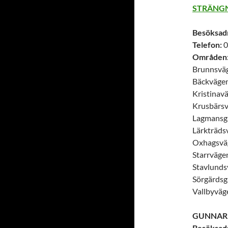
STRÄNGN
Besöksad
Telefon:
0
Områden
Brunnsvä
Bäckväge
Kristinav
Krusbärsv
Lagmansg
Lärkträds
Oxhagsväg
Starrväge
Stavlunds
Sörgärdsg
Vallbyväg
GUNNA
Besöksad