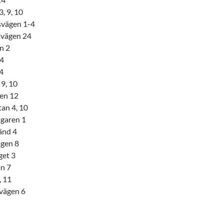
3, 9, 10
svägen 1-4
avägen 24
n 2
 4
4
9, 10
en 12
an 4, 10
garen 1
änd 4
ägen 8
et 3
n 7
, 11
vägen 6