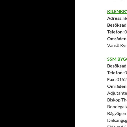
KILENKR
Adress:
Bo
Besöksad
Telefon:
0
Områden
Vansö Kyr
SSM BYG
Besöksad
Telefon:
0
Fax:
0152-
Områden
Adjutante
Biskop T
Bondegat
Bågvägen
Dalsängsg
Eldsund 6