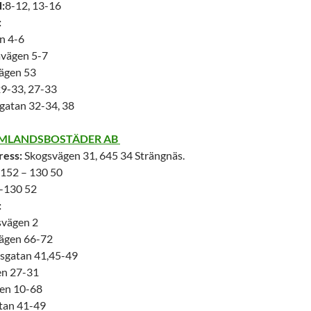
:
8-12, 13-16
:
n 4-6
avägen 5-7
ägen 53
9-33, 27-33
gatan 32-34, 38
RMLANDSBOSTÄDER AB
ress:
Skogsvägen 31, 645 34 Strängnäs.
152 – 130 50
-130 52
:
svägen 2
ägen 66-72
sgatan 41,45-49
en 27-31
en 10-68
tan 41-49