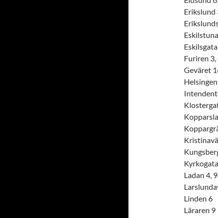
Erikslund 
Erikslund
Eskilstun
Eskilsgata
Furiren 3,
Geväret 1
Helsingen 
Intendent
Klostergat
Kopparsla
Koppargr
Kristinav
Kungsberg
Kyrkogata
Ladan 4, 9
Larslunda
Linden 6
Läraren 9