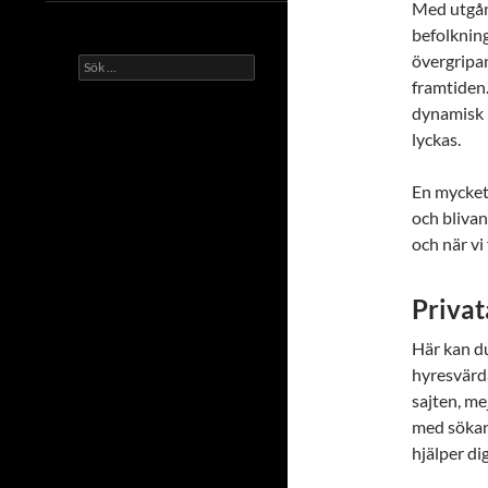
Med utgång
befolkning
övergripan
Sök
efter:
framtiden
dynamisk i
lyckas.
En mycket
och blivan
och när vi 
Privat
Här kan du
hyresvärd
sajten, mej
med sökan
hjälper d