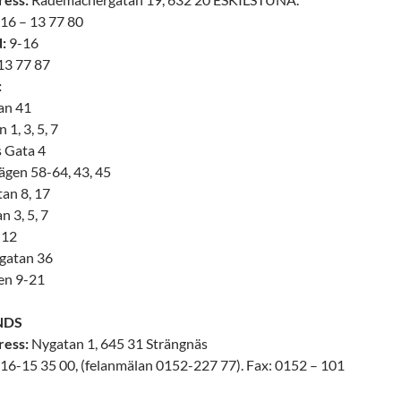
16 – 13 77 80
:
9-16
3 77 87
:
an 41
 1, 3, 5, 7
s Gata 4
ägen 58-64, 43, 45
an 8, 17
 3, 5, 7
 12
gatan 36
en 9-21
NDS
ress:
Nygatan 1, 645 31 Strängnäs
16-15 35 00, (felanmälan 0152-227 77). Fax: 0152 – 101