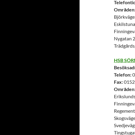
Telefontid
Områden
Björkväge
Eskilstun
Finningev
Nygatan 2
Trädgårds
HSB SÖ
Besöksad
Telefon:
0
Fax:
0152
Områden
Erikslund
Finningev
Regement
Skogsväg
Svedjeväg
Tingstuga