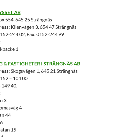
YSSET AB
x 554, 645 25 Strängnäs
ress:
Kilenvägen 3, 654 47 Strängnäs
152-244 02, Fax: 0152-244 99
:
kbacke 1
G & FASTIGHETER I STRÄNGNÄS AB
ress:
Skogsvägen 1, 645 21 Strängnäs
152 – 104 00
149 40.
:
n 3
homasväg 4
an 44
 6
atan 15
:4