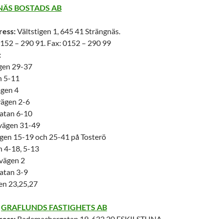
ÄS BOSTADS AB
ress:
Vältstigen 1, 645 41 Strängnäs.
152 – 290 91. Fax: 0152 – 290 99
:
gen 29-37
n 5-11
ägen 4
ägen 2-6
atan 6-10
vägen 31-49
en 15-19 och 25-41 på Tosterö
n 4-18, 5-13
vägen 2
atan 3-9
en 23,25,27
R
GRAFLUNDS FASTIGHETS AB
ress:
Rademachergatan 19, 632 20 ESKILSTUNA.