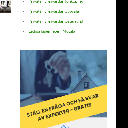
Privata hyresvärdar Jönköping
Privata hyresvärdar Uppsala
Privata hyresvärdar Östersund
Lediga lägenheter i Motala