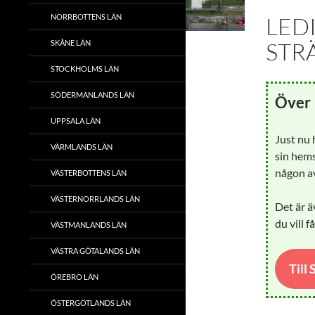
NORRBOTTENS LÄN
LED
STR
SKÅNE LÄN
STOCKHOLMS LÄN
SÖDERMANLANDS LÄN
Över 
UPPSALA LÄN
Just nu
VÄRMLANDS LÄN
sin hems
någon av
VÄSTERBOTTENS LÄN
VÄSTERNORRLANDS LÄN
Det är ä
du vill f
VÄSTMANLANDS LÄN
VÄSTRA GÖTALANDS LÄN
Till
ÖREBRO LÄN
ÖSTERGÖTLANDS LÄN