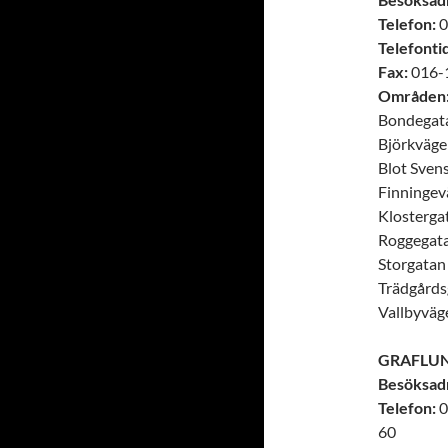
Telefon:
0
Telefontid
Fax:
016-1
Områden
Bondegat
Björkvägen
Blot Sven
Finningev
Klostergat
Roggegatan
Storgatan
Trädgårds
Vallbyväg
GRAFLU
Besöksad
Telefon:
0
60