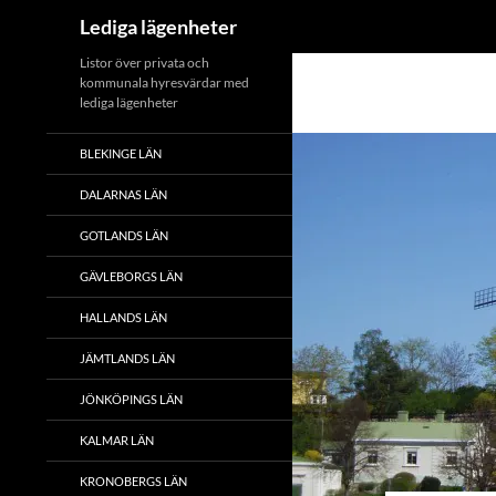
Sök
Lediga lägenheter
Hoppa
Listor över privata och
kommunala hyresvärdar med
till
lediga lägenheter
innehåll
BLEKINGE LÄN
DALARNAS LÄN
GOTLANDS LÄN
GÄVLEBORGS LÄN
HALLANDS LÄN
JÄMTLANDS LÄN
JÖNKÖPINGS LÄN
KALMAR LÄN
KRONOBERGS LÄN