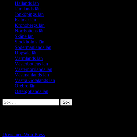
Hallands län
Jämtlands län
Jönköpings län
Kalmar län
Kronobergs län
Norrbottens län
Skåne län
Stockholms län
Södermanlands län
Uppsala län
Värmlands län
Västerbottens län
Västernorrlands län
Västmanlands län
Västra Götalands län
Örebro län
Östergötlands län
Sök
efter:
Kontakt:
Ekonomifokus@gmail.com
(Hojjo Sverige AB)
Drivs med WordPress