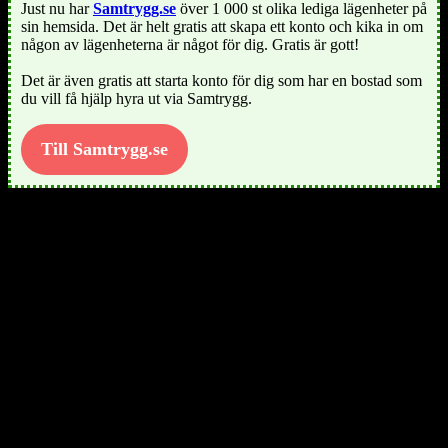
Just nu har
Samtrygg.se
över 1 000 st olika lediga lägenheter på
sin hemsida. Det är helt gratis att skapa ett konto och kika in om
någon av lägenheterna är något för dig. Gratis är gott!
Det är även gratis att starta konto för dig som har en bostad som
du vill få hjälp hyra ut via Samtrygg.
Till Samtrygg.se
Söker du lediga lägenheter i Varberg? Då kan det vara en klok idé
att kontakta de privata hyresvärdar som finns att tillgå. Du kan
längre ner på sidan hitta de kontaktuppgifter vi lyckats hitta.
Bo i centrum med naturen runt knuten. Varbergs centralort bjuder på
båda delar. Staden byggs ut åt alla håll och många bostadsområden
utanför stadskärnan har idag vuxit ihop med centrum. Längs med
kusten och inåt landet byggs det också. De mindre orterna runt
stadskärnan erbjuder bra boende i vacker miljö.
Lista med privata hyresvärdar i Varberg
Varken ledigalagenheter.org eller Varbergs kommun förmedlar inga