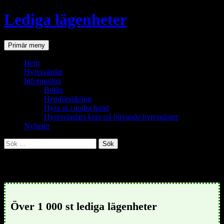
Hoppa
Lediga lägenheter
till
innehåll
Sök
Primär meny
Hem
Hyresvärdar
Information
Bolån
Hemförsäkring
Hyra ut i andra hand
Hyresvärdars krav på blivande hyresgäster
Nyheter
Sök
efter:
Lediga lägenheter i Varbergs kommun
Över 1 000 st lediga lägenheter