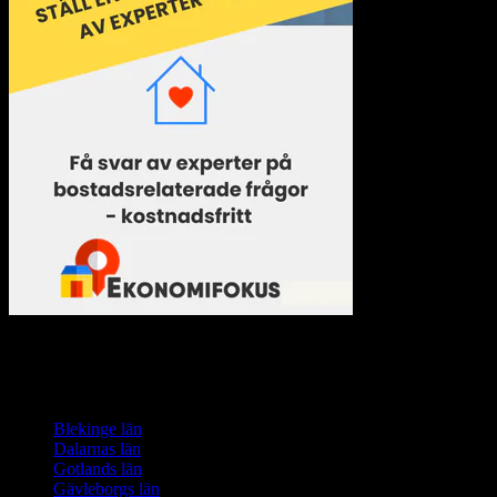
Listor över privata och kommunala
hyresvärdar med lediga lägenheter
Blekinge län
Dalarnas län
Gotlands län
Gävleborgs län