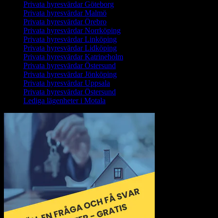
Privata hyresvärdar Göteborg
Privata hyresvärdar Malmö
Privata hyresvärdar Örebro
Privata hyresvärdar Norrköping
Privata hyresvärdar Linköping
Privata hyresvärdar Lidköping
Privata hyresvärdar Katrineholm
Privata hyresvärdar Östersund
Privata hyresvärdar Jönköping
Privata hyresvärdar Uppsala
Privata hyresvärdar Östersund
Lediga lägenheter i Motala