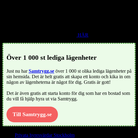
Vissa som flyttar in i en lägenhet har länge letat efter lägenheter, och
det vi på ledigalagenheter.org gör är att leverera hyresrätter där du
vill bo, när du har hittat rätt lägenhet, hyresrätt som finns för uthyres
gör enkelt valet att välja den bostad som du vill hyra.
Ännu mer fakta om Varberg klicka
HÄR
Över 1 000 st lediga lägenheter
Just nu har
Samtrygg.se
över 1 000 st olika lediga lägenheter på
sin hemsida. Det är helt gratis att skapa ett konto och kika in om
någon av lägenheterna är något för dig. Gratis är gott!
Det är även gratis att starta konto för dig som har en bostad som
du vill få hjälp hyra ut via Samtrygg.
Till Samtrygg.se
Privata hyresvärdar Stockholm