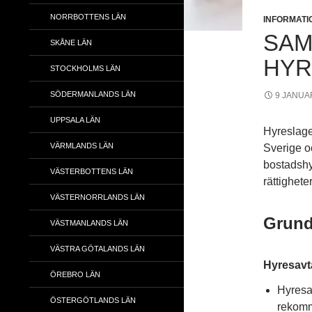
NORRBOTTENS LÄN
INFORMATI
SAM
SKÅNE LÄN
HYR
STOCKHOLMS LÄN
SÖDERMANLANDS LÄN
9 JANUAR
UPPSALA LÄN
Hyreslage
VÄRMLANDS LÄN
Sverige o
bostadshy
VÄSTERBOTTENS LÄN
rättighete
VÄSTERNORRLANDS LÄN
Grund
VÄSTMANLANDS LÄN
VÄSTRA GÖTALANDS LÄN
Hyresavt
ÖREBRO LÄN
Hyresav
ÖSTERGÖTLANDS LÄN
rekomm