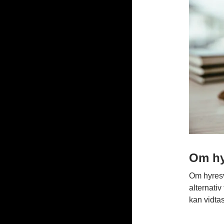
Om hy
Om hyresv
alternativ
kan vidtas