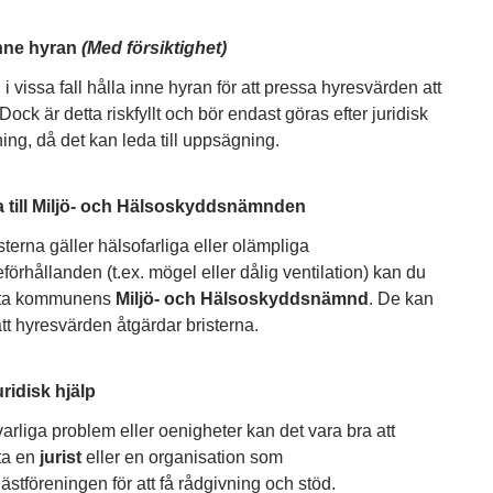
inne hyran
(Med försiktighet)
i vissa fall hålla inne hyran för att pressa hyresvärden att
Dock är detta riskfyllt och bör endast göras efter juridisk
ing, då det kan leda till uppsägning.
a till Miljö- och Hälsoskyddsnämnden
terna gäller hälsofarliga eller olämpliga
örhållanden (t.ex. mögel eller dålig ventilation) kan du
kta kommunens
Miljö- och Hälsoskyddsnämnd
. De kan
tt hyresvärden åtgärdar bristerna.
uridisk hjälp
varliga problem eller oenigheter kan det vara bra att
ta en
jurist
eller en organisation som
stföreningen för att få rådgivning och stöd.