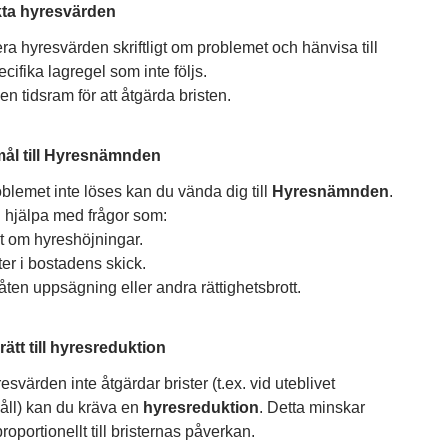
kta hyresvärden
ra hyresvärden skriftligt om problemet och hänvisa till
cifika lagregel som inte följs.
n tidsram för att åtgärda bristen.
mål till Hyresnämnden
blemet inte löses kan du vända dig till
Hyresnämnden
.
 hjälpa med frågor som:
t om hyreshöjningar.
ter i bostadens skick.
låten uppsägning eller andra rättighetsbrott.
rätt till hyresreduktion
svärden inte åtgärdar brister (t.ex. vid uteblivet
åll) kan du kräva en
hyresreduktion
. Detta minskar
roportionellt till bristernas påverkan.