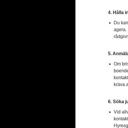
4. Hålla 
Du kan 
agera. 
rådgivn
5. Anmäl
Om bris
boendef
konta
kräva a
6. Söka j
Vid all
kontak
Hyresgä