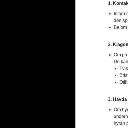
1. Konta
Informe
den spe
Be om e
2. Klago
Om pro
De kan
Tvis
Bris
Otil
3. Hävda 
Om hyre
underh
hyran p