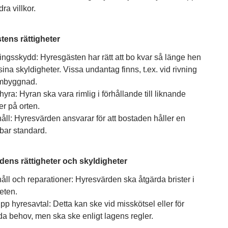
ra villkor.
tens rättigheter
ingsskydd: Hyresgästen har rätt att bo kvar så länge hen
sina skyldigheter. Vissa undantag finns, t.ex. vid rivning
ombyggnad.
hyra: Hyran ska vara rimlig i förhållande till liknande
r på orten.
ll: Hyresvärden ansvarar för att bostaden håller en
bar standard.
dens rättigheter och skyldigheter
ll och reparationer: Hyresvärden ska åtgärda brister i
eten.
p hyresavtal: Detta kan ske vid misskötsel eller för
da behov, men ska ske enligt lagens regler.