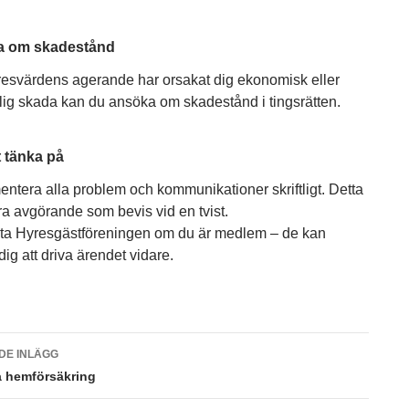
a om skadestånd
esvärdens agerande har orsakat dig ekonomisk eller
lig skada kan du ansöka om skadestånd i tingsrätten.
t tänka på
ntera alla problem och kommunikationer skriftligt. Detta
a avgörande som bevis vid en tvist.
ta Hyresgästföreningen om du är medlem – de kan
dig att driva ärendet vidare.
gsnavigering
DE INLÄGG
a hemförsäkring