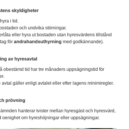
tens skyldigheter
hyra i tid.
bostaden och undvika störningar.
erlåta eller hyra ut bostaden utan hyresvärdens tillstånd
tag för
andrahandsuthyrning
med godkännande).
ng av hyresavtal
på obestämd tid har tre månaders uppsägningstid för
er.
 avtal gäller enligt avtalet eller efter lagens minimiregler.
och prövning
ämnden hanterar tvister mellan hyresgäst och hyresvärd,
id oenighet om hyreshöjningar eller uppsägningar.