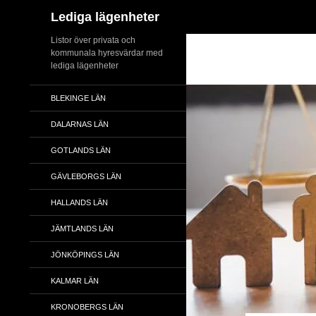
Sök
Lediga lägenheter
Hoppa
Listor över privata och
kommunala hyresvärdar med
till
lediga lägenheter
innehåll
BLEKINGE LÄN
DALARNAS LÄN
GOTLANDS LÄN
GÄVLEBORGS LÄN
HALLANDS LÄN
JÄMTLANDS LÄN
JÖNKÖPINGS LÄN
KALMAR LÄN
KRONOBERGS LÄN