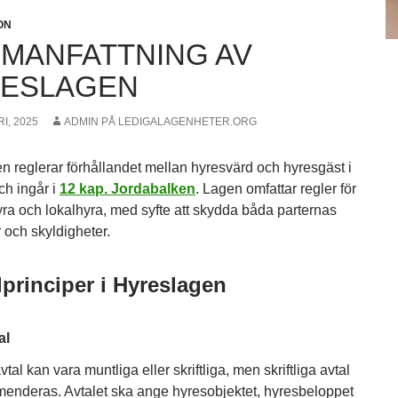
ON
MANFATTNING AV
ESLAGEN
I, 2025
ADMIN PÅ LEDIGALAGENHETER.ORG
n reglerar förhållandet mellan hyresvärd och hyresgäst i
ch ingår i
12 kap. Jordabalken
. Lagen omfattar regler för
ra och lokalhyra, med syfte att skydda båda parternas
r och skyldigheter.
principer i Hyreslagen
al
tal kan vara muntliga eller skriftliga, men skriftliga avtal
enderas. Avtalet ska ange hyresobjektet, hyresbeloppet