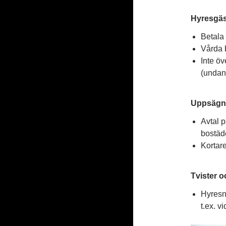
Hyresgäs
Betala 
Vårda 
Inte öv
(undan
Uppsägni
Avtal 
bostäd
Kortare
Tvister 
Hyresn
t.ex. v