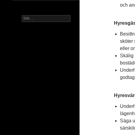
och and
Sök
Hyresgäs
efter:
Besittn
sköter 
eller 
Skälig 
bostäde
Underhå
godtag
Hyresvär
Underhå
lägenh
Säga up
särskil