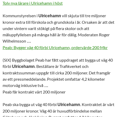
Tolv nya lärare i Ulricehamn i höst
Kommunstyrelsen i
vill skjuta till tre miljoner
Ulricehamn
kronor extra till förskola och grundskola i år. Orsaken är att det
under vintern varit stökigt på flera skolor och att
måluppfyllelsen på många håll är för dålig. Moderaten Roger
Wilhelmsson
…
Peab: Bygger väg 40 förbi Ulricehamn, ordervärde 200 Mkr
(SIX) Byggbolaget Peab har fått uppdraget att bygga ut väg 40
förbi
. Beställare är Trafikverket och
Ulricehamn
kontraktssumman uppgår till cirka 200 miljoner. Det framgår
av ett pressmeddelande. Projektet omfattar 4,2 kilometer
motorväg inklusive två
…
Peab får kontrakt värt 200 miljoner
Peab ska bygga ut väg 40 förbi
. Kontraktet är värt
Ulricehamn
200 miljoner kronor. Väg 40 är huvudförbindelse mellan