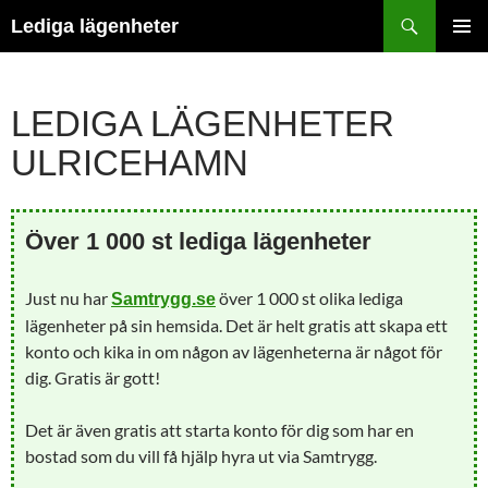
Hoppa
Sök
Lediga lägenheter
till
PRIMÄR
innehåll
MENY
LEDIGA LÄGENHETER
ULRICEHAMN
Över 1 000 st lediga lägenheter
Just nu har
över 1 000 st olika lediga
Samtrygg.se
lägenheter på sin hemsida. Det är helt gratis att skapa ett
konto och kika in om någon av lägenheterna är något för
dig. Gratis är gott!
Det är även gratis att starta konto för dig som har en
bostad som du vill få hjälp hyra ut via Samtrygg.