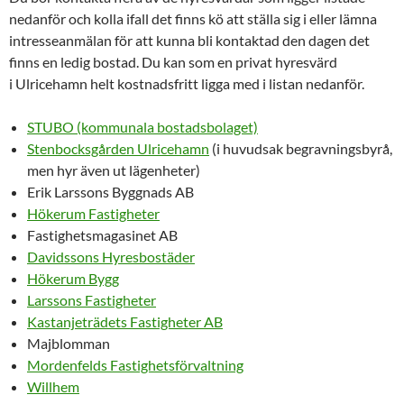
nedanför och kolla ifall det finns kö att ställa sig i eller lämna
intresseanmälan för att kunna bli kontaktad den dagen det
finns en ledig bostad. Du kan som en privat hyresvärd
i Ulricehamn helt kostnadsfritt ligga med i listan nedanför.
STUBO (kommunala bostadsbolaget)
Stenbocksgården Ulricehamn
(i huvudsak begravningsbyrå,
men hyr även ut lägenheter)
Erik Larssons Byggnads AB
Hökerum Fastigheter
Fastighetsmagasinet AB
Davidssons Hyresbostäder
Hökerum Bygg
Larssons Fastigheter
Kastanjeträdets Fastigheter AB
Majblomman
Mordenfelds Fastighetsförvaltning
Willhem