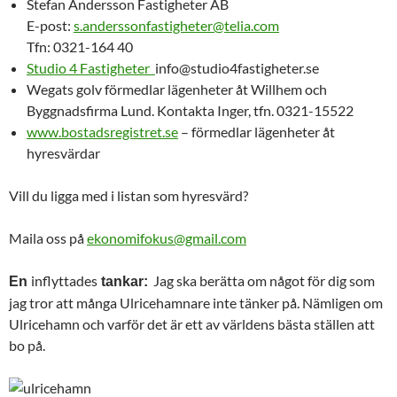
Stefan Andersson Fastigheter AB
E-post:
s.anderssonfastigheter@telia.com
Tfn: 0321-164 40
Studio 4 Fastigheter
info@studio4fastigheter.se
Wegats golv förmedlar lägenheter åt Willhem och
Byggnadsfirma Lund. Kontakta Inger, tfn. 0321-15522
www.bostadsregistret.se
– förmedlar lägenheter åt
hyresvärdar
Vill du ligga med i listan som hyresvärd?
Maila oss på
ekonomifokus@gmail.com
inflyttades
Jag ska berätta om något för dig som
En
tankar:
jag tror att många Ulricehamnare inte tänker på. Nämligen om
Ulricehamn och varför det är ett av världens bästa ställen att
bo på.