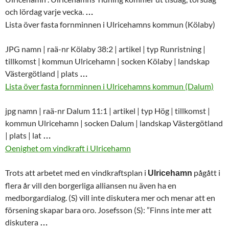
och lördag varje vecka.
…
Lista över fasta fornminnen i Ulricehamns kommun (Kölaby)
JPG namn | raä-nr Kölaby 38:2 | artikel | typ Runristning |
tillkomst | kommun
Ulricehamn
| socken Kölaby | landskap
Västergötland | plats
…
Lista över fasta fornminnen i Ulricehamns kommun (Dalum)
jpg namn | raä-nr Dalum 11:1 | artikel | typ Hög | tillkomst |
kommun
Ulricehamn
| socken Dalum | landskap Västergötland
| plats | lat
…
Oenighet om vindkraft i Ulricehamn
Trots att arbetet med en vindkraftsplan i
pågått i
Ulricehamn
flera år vill den borgerliga alliansen nu även ha en
medborgardialog. (S) vill inte diskutera mer och menar att en
försening skapar bara oro. Josefsson (S): ”Finns inte mer att
diskutera
…