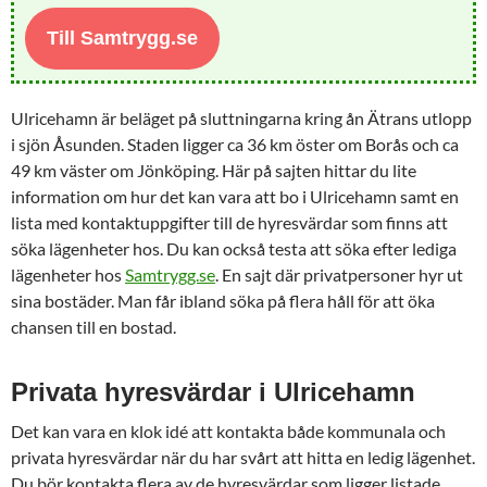
Till Samtrygg.se
Ulricehamn är beläget på sluttningarna kring ån Ätrans utlopp
i sjön Åsunden. Staden ligger ca 36 km öster om Borås och ca
49 km väster om Jönköping. Här på sajten hittar du lite
information om hur det kan vara att bo i Ulricehamn samt en
lista med kontaktuppgifter till de hyresvärdar som finns att
söka lägenheter hos. Du kan också testa att söka efter lediga
lägenheter hos
Samtrygg.se
. En sajt där privatpersoner hyr ut
sina bostäder. Man får ibland söka på flera håll för att öka
chansen till en bostad.
Privata hyresvärdar i Ulricehamn
Det kan vara en klok idé att kontakta både kommunala och
privata hyresvärdar när du har svårt att hitta en ledig lägenhet.
Du bör kontakta flera av de hyresvärdar som ligger listade