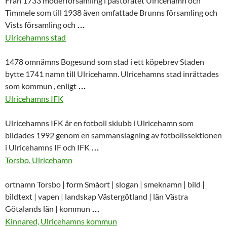
Från 1733 moderförsamling i pastoratet
Ulricehamn
och
Timmele som till 1938 även omfattade Brunns församling och
Vists församling och
…
Ulricehamns stad
1478 omnämns Bogesund som stad i ett köpebrev Staden
bytte 1741 namn till
Ulricehamn
. Ulricehamns stad inrättades
som kommun , enligt
…
Ulricehamns IFK
Ulricehamns IFK är en fotboll sklubb i
Ulricehamn
som
bildades 1992 genom en sammanslagning av fotbollssektionen
i Ulricehamns IF och IFK
…
Torsbo, Ulricehamn
ortnamn Torsbo | form Småort | slogan | smeknamn | bild |
bildtext | vapen | landskap Västergötland | län Västra
Götalands län | kommun
…
Kinnared, Ulricehamns kommun