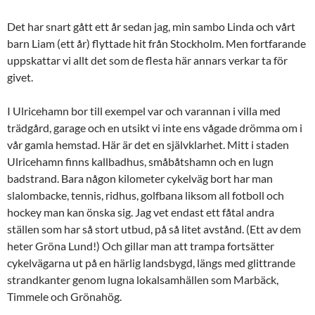
Det har snart gått ett år sedan jag, min sambo Linda och vårt
barn Liam (ett år) flyttade hit från Stockholm. Men fortfarande
uppskattar vi allt det som de flesta här annars verkar ta för
givet.
I Ulricehamn bor till exempel var och varannan i villa med
trädgård, garage och en utsikt vi inte ens vågade drömma om i
vår gamla hemstad. Här är det en självklarhet. Mitt i staden
Ulricehamn finns kallbadhus, småbåtshamn och en lugn
badstrand. Bara någon kilometer cykelväg bort har man
slalombacke, tennis, ridhus, golfbana liksom all fotboll och
hockey man kan önska sig. Jag vet endast ett fåtal andra
ställen som har så stort utbud, på så litet avstånd. (Ett av dem
heter Gröna Lund!) Och gillar man att trampa fortsätter
cykelvägarna ut på en härlig landsbygd, längs med glittrande
strandkanter genom lugna lokalsamhällen som Marbäck,
Timmele och Grönahög.