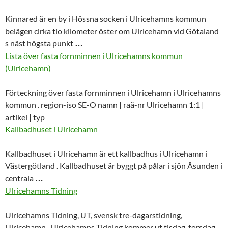
Kinnared är en by i Hössna socken i Ulricehamns kommun
belägen cirka tio kilometer öster om
Ulricehamn
vid Götaland
s näst högsta punkt
…
Lista över fasta fornminnen i Ulricehamns kommun
(Ulricehamn)
Förteckning över fasta fornminnen i
Ulricehamn
i Ulricehamns
kommun . region-iso SE-O namn | raä-nr
Ulricehamn
1:1 |
artikel | typ
Kallbadhuset i Ulricehamn
Kallbadhuset i
Ulricehamn
är ett kallbadhus i
Ulricehamn
i
Västergötland . Kallbadhuset är byggt på pålar i sjön Åsunden i
centrala
…
Ulricehamns Tidning
Ulricehamns Tidning, UT, svensk tre-dagarstidning,
Ulricehamn
. Ulricehamns Tidning kommer ut tisdag, torsdag