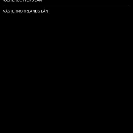
VÄSTERBOTTENS LÄN
VÄSTERNORRLANDS LÄN
VÄSTMANLANDS LÄN
VÄSTRA GÖTALANDS LÄN
ÖREBRO LÄN
ÖSTERGÖTLANDS LÄN
Sök
efter:
Kontakt:
Ekonomifokus@gmail.com
(Hojjo Sverige AB)