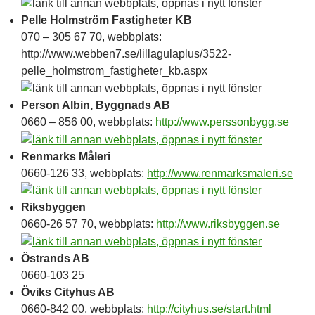
Pelle Holmström Fastigheter KB
070 – 305 67 70, webbplats:
http://www.webben7.se/lillagulaplus/3522-
pelle_holmstrom_fastigheter_kb.aspx
Person Albin, Byggnads AB
0660 – 856 00, webbplats:
http://www.perssonbygg.se
Renmarks Måleri
0660-126 33, webbplats:
http://www.renmarksmaleri.se
Riksbyggen
0660-26 57 70, webbplats:
http://www.riksbyggen.se
Östrands AB
0660-103 25
Öviks Cityhus AB
0660-842 00, webbplats:
http://cityhus.se/start.html