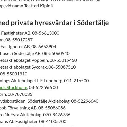
p, vid namn Teatteri Kipinä.
med privata hyresvärdar i Södertälje
s Fastigheter AB, 08-56613000
n, 08-55017287
 Fastigheter AB, 08-6653904
lhuset i Södertälje AB, 08-55060940
hetsaktiebolaget Poppeln, 08-55019450
hetsaktiebolaget Sycorax, 08-55087510
, 08-55031910
tnings Aktiebolaget L E Lundberg, 011-216500
nds Stockholm
, 08-522 966 00
rn, 08-7878035
ydsbostäder i Södertälje Aktiebolag, 08-52296640
cob Förvaltning AB, 08-55086086
o Nr Fyra Aktiebolag, 070-8476736
ans Ab Fastigheter, 08-41005700