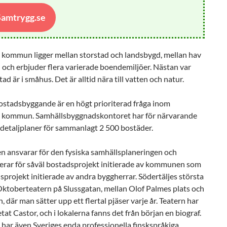
 Samtrygg.se
e kommun ligger mellan storstad och landsbygd, mellan hav
 och erbjuder flera varierade boendemiljöer. Nästan var
tad är i småhus. Det är alltid nära till vatten och natur.
ostadsbyggande är en högt prioriterad fråga inom
e kommun. Samhällsbyggnadskontoret har för närvarande
detaljplaner för sammanlagt 2 500 bostäder.
ansvarar för den fysiska samhällsplaneringen och
nerar för såväl bostadsprojekt initierade av kommunen som
sprojekt initierade av andra byggherrar. Södertäljes största
Oktoberteatern på Slussgatan, mellan Olof Palmes plats och
 där man sätter upp ett flertal pjäser varje år. Teatern har
etat Castor, och i lokalerna fanns det från början en biograf.
 har även Sveriges enda professionella finskspråkiga