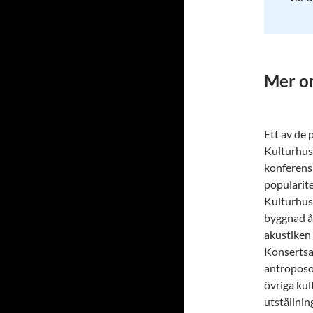
Mer o
Ett av de 
Kulturhuse
konferens
popularite
Kulturhus
byggnad å
akustiken 
Konsertsal
antroposo
övriga ku
utställnin