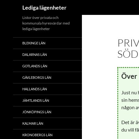
Sök
Lediga lägenheter
Hoppa
Listor över privata och
kommunala hyresvärdar med
till
lediga lägenheter
innehåll
PRI
BLEKINGE LÄN
SÖD
DALARNAS LÄN
GOTLANDS LÄN
Över 
GÄVLEBORGS LÄN
HALLANDS LÄN
Just nu
sin hems
JÄMTLANDS LÄN
någon av
JÖNKÖPINGS LÄN
Det är ä
KALMAR LÄN
du vill f
KRONOBERGS LÄN