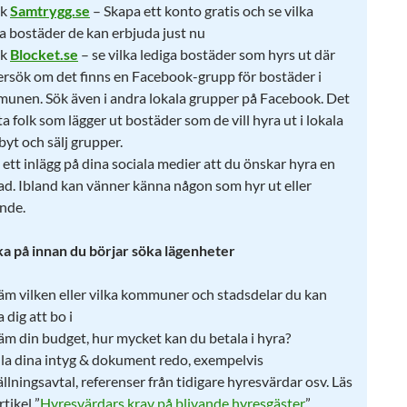
ök
Samtrygg.se
– Skapa ett konto gratis och se vilka
ga bostäder de kan erbjuda just nu
ök
Blocket.se
– se vilka lediga bostäder som hyrs ut där
rsök om det finns en Facebook-grupp för bostäder i
unen. Sök även i andra lokala grupper på Facebook. Det
ta folk som lägger ut bostäder som de vill hyra ut i lokala
byt och sälj grupper.
 ett inlägg på dina sociala medier att du önskar hyra en
ad. Ibland kan vänner känna någon som hyr ut eller
ande.
ka på innan du börjar söka lägenheter
äm vilken eller vilka kommuner och stadsdelar du kan
 dig att bo i
äm din budget, hur mycket kan du betala i hyra?
lla dina intyg & dokument redo, exempelvis
llningsavtal, referenser från tidigare hyresvärdar osv. Läs
rtikel ”
Hyresvärdars krav på blivande hyresgäster
”.