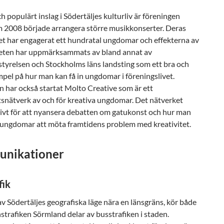
ch populärt inslag i Södertäljes kulturliv är föreningen
 2008 började arrangera större musikkonserter. Deras
t har engagerat ett hundratal ungdomar och effekterna av
ten har uppmärksammats av bland annat av
yrelsen och Stockholms läns landsting som ett bra och
pel på hur man kan få in ungdomar i föreningslivet.
 har också startat Molto Creative som är ett
tsnätverk av och för kreativa ungdomar. Det nätverket
tivt för att nyansera debatten om gatukonst och hur man
r ungdomar att möta framtidens problem med kreativitet.
nikationer
fik
v Södertäljes geografiska läge nära en länsgräns, kör både
strafiken Sörmland delar av busstrafiken i staden.