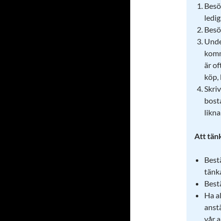
Bes
ledi
Bes
Unde
komm
är of
köp, 
Skriv
bost
likn
Att tän
Best
tänka
Best
Ha a
anstä
vår a