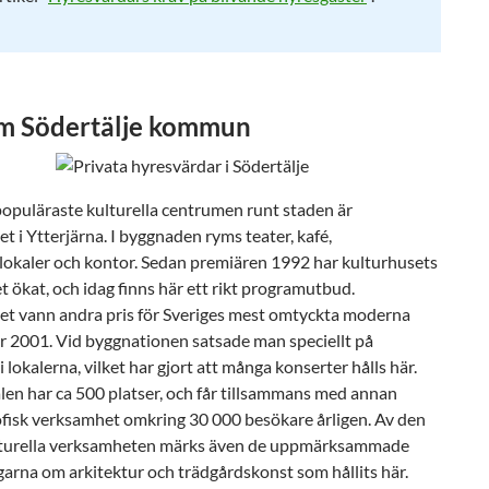
m Södertälje kommun
populäraste kulturella centrumen runt staden är
t i Ytterjärna. I byggnaden ryms teater, kafé,
lokaler och kontor. Sedan premiären 1992 har kulturhusets
t ökat, och idag finns här ett rikt programutbud.
et vann andra pris för Sveriges mest omtyckta moderna
r 2001. Vid byggnationen satsade man speciellt på
i lokalerna, vilket har gjort att många konserter hålls här.
en har ca 500 platser, och får tillsammans med annan
fisk verksamhet omkring 30 000 besökare årligen. Av den
lturella verksamheten märks även de uppmärksammade
garna om arkitektur och trädgårdskonst som hållits här.