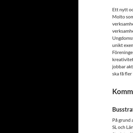
Ett nytt o
Molto som
verksamhe
verksamhe
Ungdomsst
unikt exem
Föreningen
kreativite
jobbar ak
ska få fle
Kommu
Busstra
På grund a
SL och Län