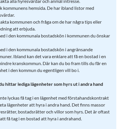
akta alla hyresvärdar och anmäl intresse.
k kommunens hemsida. De har ibland listor med
svärdar.
akta kommunen och fråga om de har några tips eller
edning att erbjuda.
ed i den kommunala bostadskön i kommunen du önskar
ed i den kommunala bostadskön i angränsande
uner. Ibland kan det vara enklare att få en bostad i en
 mindre kranskommun. Där kan du bo fram tills du får en
het i den kommun du egentligen vill bo i.
du hittar lediga lägenheter som hyrs ut i andra hand
nte lyckas få tag i en lägenhet med förstahandskontrakt
leta lägenheter att hyra i andra hand. Det finns massor
srätter, bostadsrätter och villor som hyrs. Det är oftast
att få tag i en bostad att hyra i andrahand.