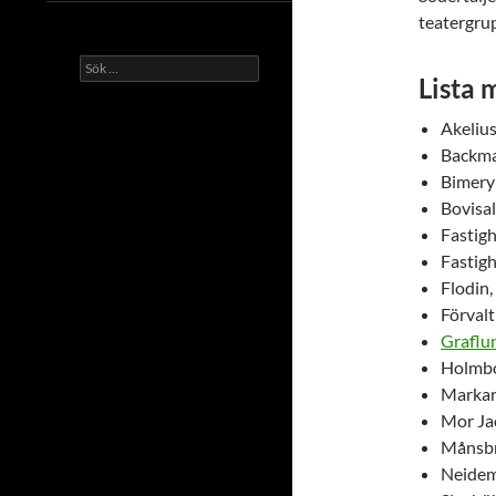
teatergrup
Sök
Lista 
efter:
Akeliu
Backma
Bimery
Bovisa
Fastig
Fastig
Flodin
Förval
Graflu
Holmbo
Markar
Mor Ja
Månsbr
Neidem