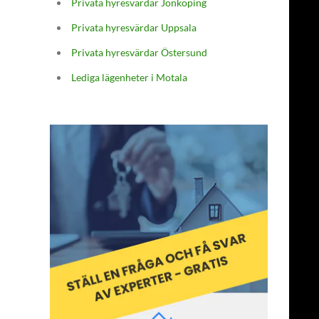
Privata hyresvärdar Jönköping
Privata hyresvärdar Uppsala
Privata hyresvärdar Östersund
Lediga lägenheter i Motala