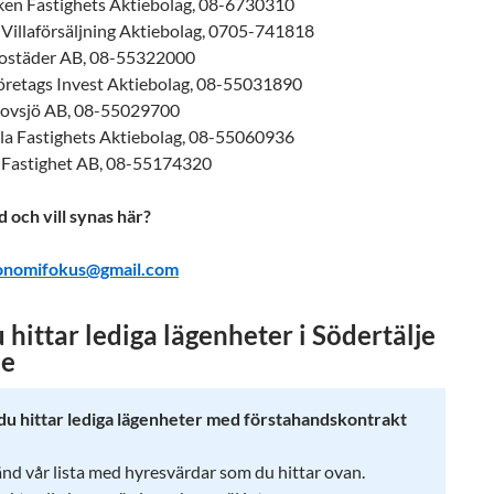
ken Fastighets Aktiebolag, 08-6730310
Villaförsäljning Aktiebolag, 0705-741818
Bostäder AB, 08-55322000
Företags Invest Aktiebolag, 08-55031890
Hovsjö AB, 08-55029700
lla Fastighets Aktiebolag, 08-55060936
y Fastighet AB, 08-55174320
 och vill synas här?
onomifokus@gmail.com
 hittar lediga lägenheter i Södertälje
de
du hittar lediga lägenheter med förstahandskontrakt
nd vår lista med hyresvärdar som du hittar ovan.