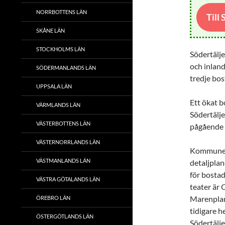
NORRBOTTENS LÄN
Till
SKÅNE LÄN
STOCKHOLMS LÄN
Södertälj
och inland
SÖDERMANLANDS LÄN
tredje bos
UPPSALA LÄN
Ett ökat b
VÄRMLANDS LÄN
Södertälj
VÄSTERBOTTENS LÄN
pågående 
VÄSTERNORRLANDS LÄN
Kommunen 
VÄSTMANLANDS LÄN
detaljpla
för bostad
VÄSTRA GÖTALANDS LÄN
teater är 
Marenplan,
ÖREBRO LÄN
tidigare h
ÖSTERGÖTLANDS LÄN
Södertälje