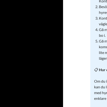
Kont
Besö
hyre
Kont
vägl
Gå m
bo i.
Gå m
komm
lite
lägen
📋
Hur 
Om du i
kan du 
med hyre
enklare 