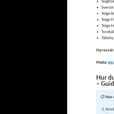
Slaghö
Svensk 
Telge 
Telge 
Telge 
Torekä
Tälleb
Hyresvärd
Maila:
ek
Hur du
– Gui
📋
Hur 
Anvä