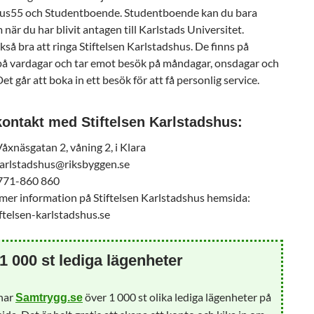
lus55 och Studentboende. Studentboende kan du bara
när du har blivit antagen till Karlstads Universitet.
kså bra att ringa Stiftelsen Karlstadshus. De finns på
på vardagar och tar emot besök på måndagar, onsdagar och
Det går att boka in ett besök för att få personlig service.
ontakt med Stiftelsen Karlstadshus:
åxnäsgatan 2, våning 2, i Klara
karlstadshus@riksbyggen.se
 771-860 860
mer information på Stiftelsen Karlstadshus hemsida:
iftelsen-karlstadshus.se
1 000 st lediga lägenheter
 har
över 1 000 st olika lediga lägenheter på
Samtrygg.se