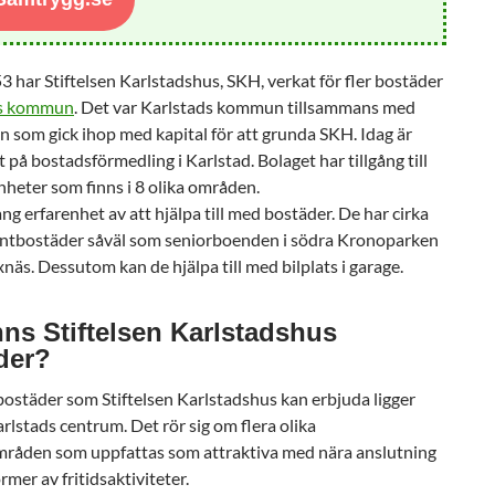
 har Stiftelsen Karlstadshus, SKH, verkat för fler bostäder
ds kommun
. Det var Karlstads kommun tillsammans med
 som gick ihop med kapital för att grunda SKH. Idag är
 på bostadsförmedling i Karlstad. Bolaget har tillgång till
heter som finns i 8 olika områden.
ng erfarenhet av att hjälpa till med bostäder. De har cirka
ntbostäder såväl som seniorboenden i södra Kronoparken
näs. Dessutom kan de hjälpa till med bilplats i garage.
nns Stiftelsen Karlstadshus
der?
bostäder som Stiftelsen Karlstadshus kan erbjuda ligger
rlstads centrum. Det rör sig om flera olika
råden som uppfattas som attraktiva med nära anslutning
former av fritidsaktiviteter.