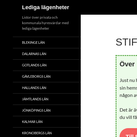
Sök
Lediga lägenheter
Hoppa
Listor över privata och
kommunala hyresvärdar med
till
lediga lägenheter
innehåll
STI
BLEKINGE LÄN
DALARNAS LÄN
Över 
GOTLANDS LÄN
GÄVLEBORGS LÄN
Just nu
sin hems
HALLANDS LÄN
någon av
JÄMTLANDS LÄN
Det är ä
JÖNKÖPINGS LÄN
du vill f
KALMAR LÄN
KRONOBERGS LÄN
Till