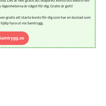
ida. Det är helt gratis att skapa ett konto och kika in om
 lägenheterna är något för dig. Gratis är gott!
ven gratis att starta konto för dig som har en bostad som
å hjälp hyra ut via Samtrygg.
 Samtrygg.se