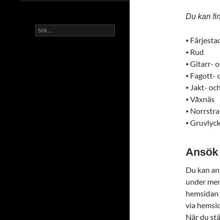
Du kan fi
Sök
efter:
⦁ Färjesta
⦁ Rud
⦁ Gitarr- 
⦁ Fagott-
⦁ Jakt- o
⦁ Våxnäs
⦁ Norrstr
⦁ Gruvlyc
Ansök
Du kan an
under men
hemsidan f
via hemsi
När du stä