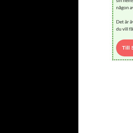
sin hems
någon av
Det är ä
du vill f
Till