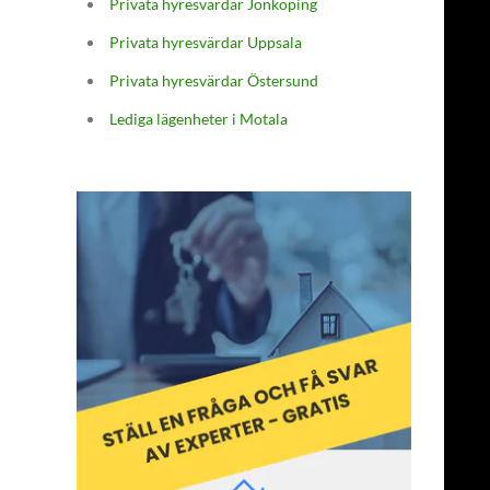
Privata hyresvärdar Jönköping
Privata hyresvärdar Uppsala
Privata hyresvärdar Östersund
Lediga lägenheter i Motala