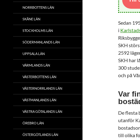
NORRBOTTENS LÄN
SKÅNE LÄN
Sedan 1953
i
Karlsta
STOCKHOLMS LÄN
Riksbyggen
SÖDERMANLANDS LÄN
SKH störst
2592 lägen
UPPSALA LÄN
SKH har lå
VÄRMLANDS LÄN
300 stude
och på Våx
VÄSTERBOTTENS LÄN
VÄSTERNORRLANDS LÄN
Var fi
bostä
VÄSTMANLANDS LÄN
VÄSTRA GÖTALANDS LÄN
De flesta 
utanför Ka
ÖREBRO LÄN
bostadsom
till olika 
ÖSTERGÖTLANDS LÄN