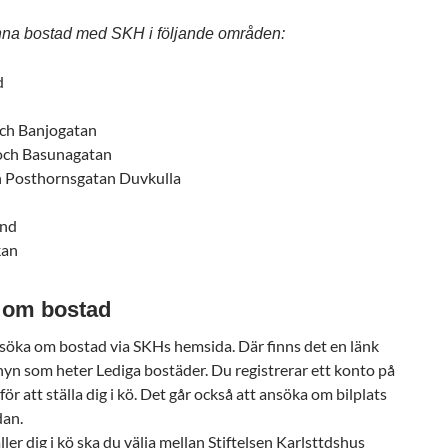
nna bostad med SKH i följande områden:
d
och Banjogatan
 och Basunagatan
ch Posthornsgatan Duvkulla
and
kan
 om bostad
söka om bostad via SKHs hemsida. Där finns det en länk
yn som heter Lediga bostäder. Du registrerar ett konto på
ör att ställa dig i kö. Det går också att ansöka om bilplats
dan.
ller dig i kö ska du välja mellan Stiftelsen Karlsttdshus