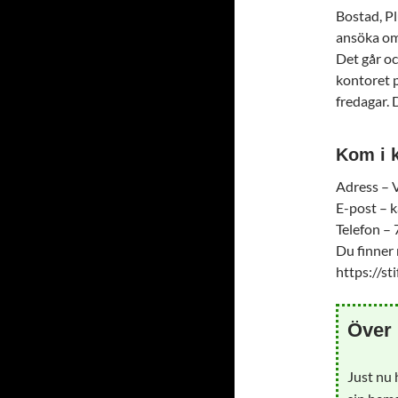
Bostad, P
ansöka om 
Det går oc
kontoret 
fredagar. 
Kom i k
Adress – V
E-post – 
Telefon –
Du finner 
https://st
Över 
Just nu