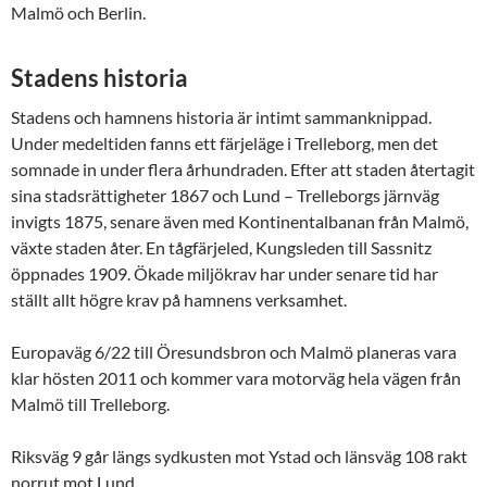
Malmö och Berlin.
Stadens historia
Stadens och hamnens historia är intimt sammanknippad.
Under medeltiden fanns ett färjeläge i Trelleborg, men det
somnade in under flera århundraden. Efter att staden återtagit
sina stadsrättigheter 1867 och Lund – Trelleborgs järnväg
invigts 1875, senare även med Kontinentalbanan från Malmö,
växte staden åter. En tågfärjeled, Kungsleden till Sassnitz
öppnades 1909. Ökade miljökrav har under senare tid har
ställt allt högre krav på hamnens verksamhet.
Europaväg 6/22 till Öresundsbron och Malmö planeras vara
klar hösten 2011 och kommer vara motorväg hela vägen från
Malmö till Trelleborg.
Riksväg 9 går längs sydkusten mot Ystad och länsväg 108 rakt
norrut mot Lund.