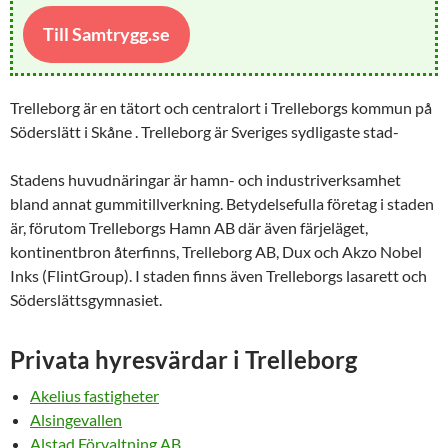
Till Samtrygg.se
Trelleborg
är en tätort och centralort i Trelleborgs kommun på
Söderslätt i Skåne .
Trelleborg
är Sveriges sydligaste stad-
Stadens huvudnäringar är hamn- och industriverksamhet
bland annat gummitillverkning. Betydelsefulla företag i staden
är, förutom Trelleborgs Hamn AB där även färjeläget,
kontinentbron återfinns, Trelleborg AB, Dux och Akzo Nobel
Inks (FlintGroup). I staden finns även Trelleborgs lasarett och
Söderslättsgymnasiet.
Privata hyresvärdar i Trelleborg
Akelius fastigheter
Alsingevallen
Alstad Förvaltning AB