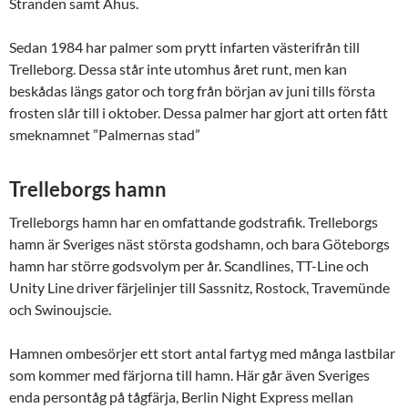
Stranden samt Åhus.
Sedan 1984 har palmer som prytt infarten västerifrån till
Trelleborg. Dessa står inte utomhus året runt, men kan
beskådas längs gator och torg från början av juni tills första
frosten slår till i oktober. Dessa palmer har gjort att orten fått
smeknamnet ”Palmernas stad”
Trelleborgs hamn
Trelleborgs hamn har en omfattande godstrafik. Trelleborgs
hamn är Sveriges näst största godshamn, och bara Göteborgs
hamn har större godsvolym per år. Scandlines, TT-Line och
Unity Line driver färjelinjer till Sassnitz, Rostock, Travemünde
och Swinoujscie.
Hamnen ombesörjer ett stort antal fartyg med många lastbilar
som kommer med färjorna till hamn. Här går även Sveriges
enda persontåg på tågfärja, Berlin Night Express mellan