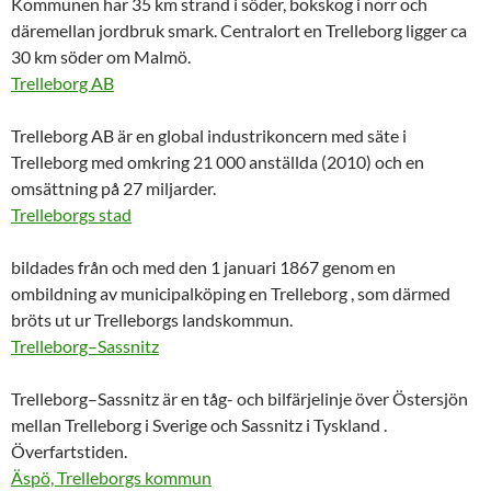
Kommunen har 35 km strand i söder, bokskog i norr och
däremellan jordbruk smark. Centralort en
Trelleborg
ligger ca
30 km söder om Malmö.
Trelleborg AB
Trelleborg
AB är en global industrikoncern med säte i
Trelleborg
med omkring 21 000 anställda (2010) och en
omsättning på 27 miljarder.
Trelleborgs stad
bildades från och med den 1 januari 1867 genom en
ombildning av municipalköping en
Trelleborg
, som därmed
bröts ut ur Trelleborgs landskommun.
Trelleborg–Sassnitz
Trelleborg
–Sassnitz är en tåg- och bilfärjelinje över Östersjön
mellan
Trelleborg
i Sverige och Sassnitz i Tyskland .
Överfartstiden.
Äspö, Trelleborgs kommun