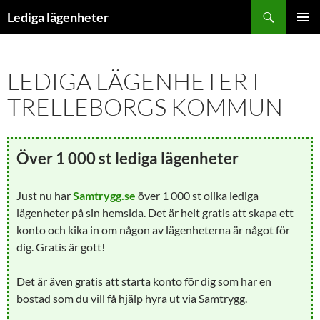
Hoppa
Sök
Lediga lägenheter
till
PRIMÄR
innehåll
MENY
LEDIGA LÄGENHETER I
TRELLEBORGS KOMMUN
Över 1 000 st lediga lägenheter
Just nu har
Samtrygg.se
över 1 000 st olika lediga
lägenheter på sin hemsida. Det är helt gratis att skapa ett
konto och kika in om någon av lägenheterna är något för
dig. Gratis är gott!
Det är även gratis att starta konto för dig som har en
bostad som du vill få hjälp hyra ut via Samtrygg.