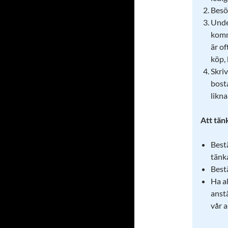
Bes
Unde
komm
är of
köp, 
Skriv
bost
likn
Att tän
Best
tänka
Best
Ha a
anstä
vår a