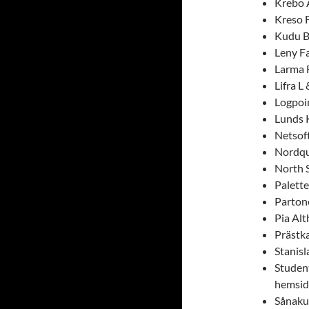
Krebo 
Kreso 
Kudu B
Leny F
Larma 
Lifra L
Logpoi
Lunds 
Netsof
Nordqu
North 
Palett
Parton
Pia Al
Prästk
Stanis
Studen
hemsid
Sånaku