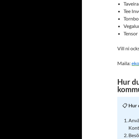
Taveir
Tee In
Tornbo
Vegalu
Tensor
Vill ni oc
Maila:
ek
Hur du
kommu
📋
Hur 
Anvä
Kont
Besö