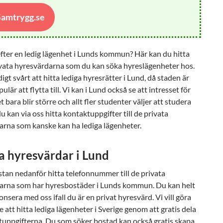
 Samtrygg.se
fter en ledig lägenhet i Lunds kommun? Här kan du hitta
ivata hyresvärdarna som du kan söka hyreslägenheter hos.
digt svårt att hitta lediga hyresrätter i Lund, då staden är
ulär att flytta till. Vi kan i Lund också se att intresset för
t bara blir större och allt fler studenter väljer att studera
u kan via oss hitta kontaktuppgifter till de privata
arna som kanske kan ha lediga lägenheter.
a hyresvärdar i Lund
istan nedanför hitta telefonnummer till de privata
arna som har hyresbostäder i Lunds kommun. Du kan helt
onsera med oss ifall du är en privat hyresvärd. Vi vill göra
e att hitta lediga lägenheter i Sverige genom att gratis dela
tuppgifterna. Du som söker bostad kan också gratis skapa