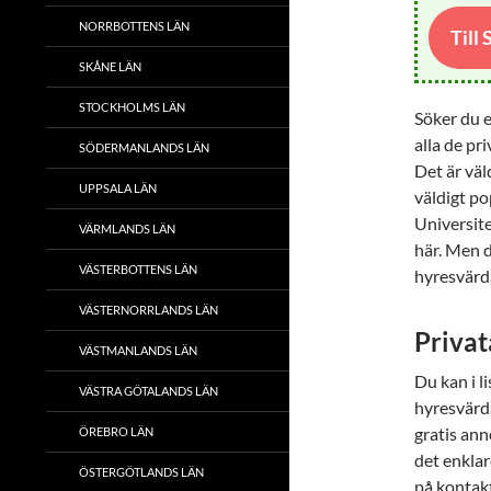
NORRBOTTENS LÄN
Till
SKÅNE LÄN
STOCKHOLMS LÄN
Söker du e
alla de pr
SÖDERMANLANDS LÄN
Det är väl
UPPSALA LÄN
väldigt pop
Universite
VÄRMLANDS LÄN
här. Men d
VÄSTERBOTTENS LÄN
hyresvärd
VÄSTERNORRLANDS LÄN
Privat
VÄSTMANLANDS LÄN
Du kan i l
VÄSTRA GÖTALANDS LÄN
hyresvärd
gratis ann
ÖREBRO LÄN
det enklar
ÖSTERGÖTLANDS LÄN
på kontak