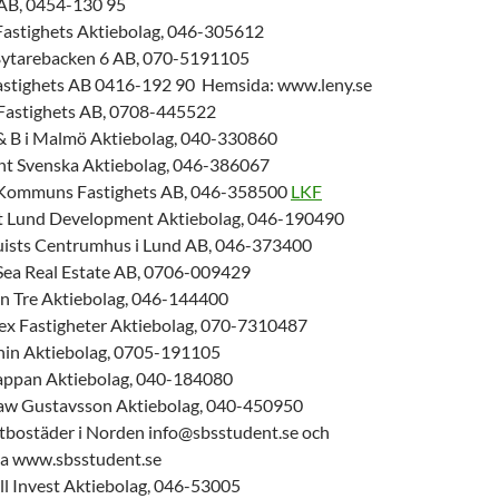
AB, 0454-130 95
Fastighets Aktiebolag, 046-305612
ytarebacken 6 AB, 070-5191105
astighets AB 0416-192 90 Hemsida: www.leny.se
Fastighets AB, 0708-445522
 & B i Malmö Aktiebolag, 040-330860
nt Svenska Aktiebolag, 046-386067
Kommuns Fastighets AB, 046-358500
LKF
t Lund Development Aktiebolag, 046-190490
ists Centrumhus i Lund AB, 046-373400
Sea Real Estate AB, 0706-009429
en Tre Aktiebolag, 046-144400
ex Fastigheter Aktiebolag, 070-7310487
thin Aktiebolag, 0705-191105
appan Aktiebolag, 040-184080
law Gustavsson Aktiebolag, 040-450950
tbostäder i Norden info@sbsstudent.se och
a www.sbsstudent.se
ll Invest Aktiebolag, 046-53005