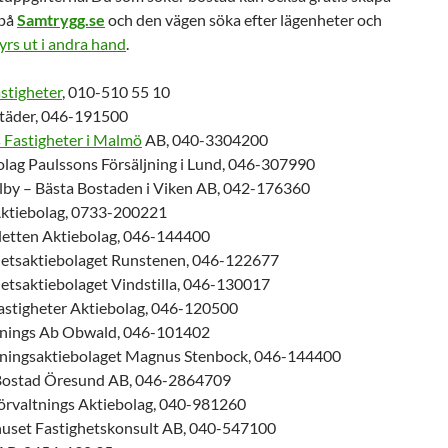
 på
Samtrygg.se
och den vägen söka efter lägenheter och
yrs ut i andra hand
.
stigheter
, 010-510 55 10
täder, 046-191500
 Fastigheter i Malmö
AB, 040-3304200
olag Paulssons Försäljning i Lund, 046-307990
alby – Bästa Bostaden i Viken AB, 042-176360
Aktiebolag, 0733-200221
aletten Aktiebolag, 046-144400
hetsaktiebolaget Runstenen, 046-122677
etsaktiebolaget Vindstilla, 046-130017
Fastigheter Aktiebolag, 046-120500
tnings Ab Obwald, 046-101402
tningsaktiebolaget Magnus Stenbock, 046-144400
Bostad Öresund AB, 046-2864709
örvaltnings Aktiebolag, 040-981260
huset Fastighetskonsult AB, 040-547100