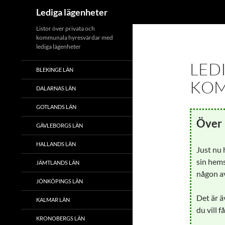
Sök
Lediga lägenheter
Hoppa
Listor över privata och
kommunala hyresvärdar med
till
lediga lägenheter
innehåll
LED
BLEKINGE LÄN
KO
DALARNAS LÄN
GOTLANDS LÄN
Över 
GÄVLEBORGS LÄN
HALLANDS LÄN
Just nu
sin hems
JÄMTLANDS LÄN
någon av
JÖNKÖPINGS LÄN
Det är ä
KALMAR LÄN
du vill f
KRONOBERGS LÄN