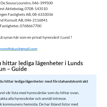
a De Sousa Loureiro, 046-399500
vest Aktiebolag, 0708-143510
rgen Fastighets AB, 08-6333036
nd Konsult AB, 046-2116841
 Fastigheter, 0768667700
kså synas här som en privat hyresvärd i Lund ?
onomifokus@gmail.com
 hittar lediga lägenheter i Lunds
n – Guide
du hittar lediga lägenheter med förstahandskontrakt
nd vår lista med hyresvärdar som du hittar ovan.
akta alla hyresvärdar och anmäl intresse.
k kommunens hemsida. De har ibland listor med