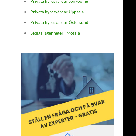
Privata hyresvärdar Jönköping
Privata hyresvärdar Uppsala
Privata hyresvärdar Östersund
Lediga lägenheter i Motala