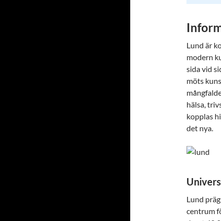
Infor
Lund är ko
modern ku
sida vid s
möts kunsk
mångfalden
hälsa, tri
kopplas h
det nya.
Univers
Lund prägl
centrum fö