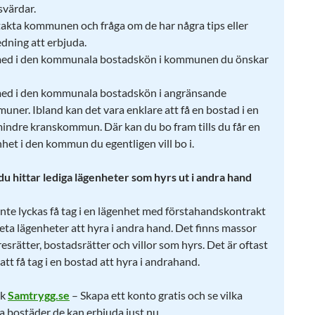
svärdar.
akta kommunen och fråga om de har några tips eller
edning att erbjuda.
ed i den kommunala bostadskön i kommunen du önskar
ed i den kommunala bostadskön i angränsande
uner. Ibland kan det vara enklare att få en bostad i en
 mindre kranskommun. Där kan du bo fram tills du får en
het i den kommun du egentligen vill bo i.
du hittar lediga lägenheter som hyrs ut i andra hand
nte lyckas få tag i en lägenhet med förstahandskontrakt
leta lägenheter att hyra i andra hand. Det finns massor
srätter, bostadsrätter och villor som hyrs. Det är oftast
att få tag i en bostad att hyra i andrahand.
ök
Samtrygg.se
– Skapa ett konto gratis och se vilka
ga bostäder de kan erbjuda just nu