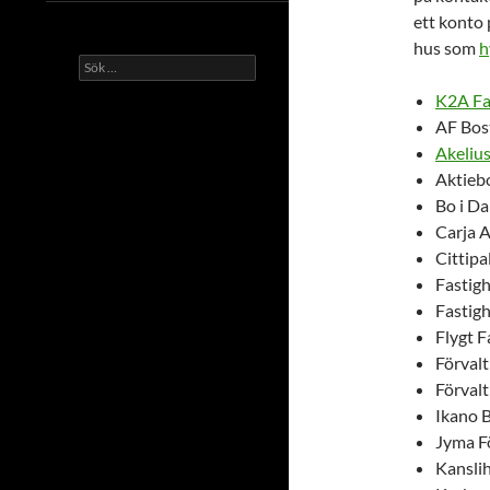
ett konto
hus som
h
Sök
efter:
K2A Fa
AF Bos
Akelius
Aktieb
Bo i D
Carja 
Cittip
Fastig
Fastigh
Flygt 
Förval
Förval
Ikano 
Jyma F
Kansli