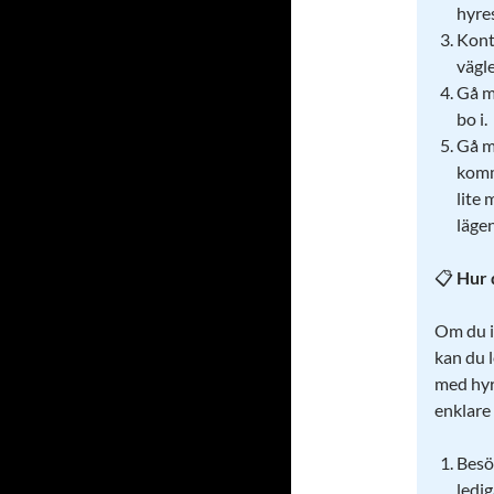
hyre
Kont
vägl
Gå m
bo i.
Gå m
komm
lite
lägen
📋
Hur 
Om du i
kan du 
med hyre
enklare 
Bes
ledi