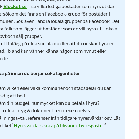
ök
Blocket.se
– se vilka lediga bostäder som hyrs ut där
rsök om det finns en Facebook-grupp för bostäder i
unen. Sök även i andra lokala grupper på Facebook. Det
ta folk som lägger ut bostäder som de vill hyra ut i lokala
byt och sälj grupper.
 ett inlägg på dina sociala medier att du önskar hyra en
ad. Ibland kan vänner känna någon som hyr ut eller
ande.
ka på innan du börjar söka lägenheter
äm vilken eller vilka kommuner och stadsdelar du kan
 dig att bo i
äm din budget, hur mycket kan du betala i hyra?
lla dina intyg & dokument redo, exempelvis
llningsavtal, referenser från tidigare hyresvärdar osv. Läs
rtikel ”
Hyresvärdars krav på blivande hyresgäster
”.