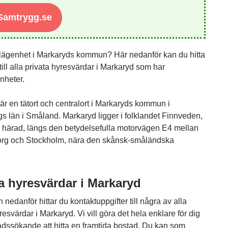
 Samtrygg.se
lägenhet i Markaryds kommun? Här nedanför kan du hitta
till alla privata hyresvärdar i Markaryd som har
nheter.
är en tätort och centralort i Markaryds kommun i
s län i Småland. Markaryd ligger i folklandet Finnveden,
härad, längs den betydelsefulla motorvägen E4 mellan
rg och Stockholm, nära den skånsk-småländska
a hyresvärdar i Markaryd
an nedanför hittar du kontaktuppgifter till några av alla
resvärdar i Markaryd. Vi vill göra det hela enklare för dig
dssökande att hitta en framtida bostad. Du kan som