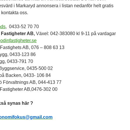
esvärd i Markaryd annonsera i listan nedanför helt gratis
 kontakta oss.
nds
, 0433-52 70 70
 Fastigheter AB,
Växel: 042-383080 kl 9-11 på vardagar
odinfastigheter.se
astighets AB, 076 – 808 63 13
ygg, 0433-123 86
gg, 0433-791 70
 Byggservice, 0435-500 02
på Backen, 0433- 106 84
ö Förvaltnings AB, 044-413 77
 Fastigheter AB,0476-302 00
ckså synas här ?
onomifokus@gmail.com