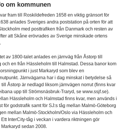
nfo om kommunen
ar fram till Roskildefreden 1658 en viktig gränsort för
1638 anlades Sveriges andra poststation på orten för att
Stockholm med posttrafiken från Danmark och resten av
fter att Skåne erövrades av Sverige minskade ortens
.
et av 1800-talet anlades en järnväg från Åstorp till
 och en från Hässleholm till Halmstad. Dessa banor kom
 korsningpunkt i just Markaryd som blev en
nutpunkt. Järnvägarna har i dag minskat i betydelse så
till Åstorp är nedlagd liksom järnvägen norrut (finns kvar
bana upp till Strömsnäsbruk-Traryd, se www.ssjf.se).
lan Hässleholm och Halmstad finns kvar, men används i
t för godstrafik samt för SJ:s tåg mellan Malmö-Göteborg
gen mellan Malmö-Stockholm/Oslo via Hässleholm och
Ett InterCity-tåg i veckan i vardera riktningen gör
i Markaryd sedan 2008.