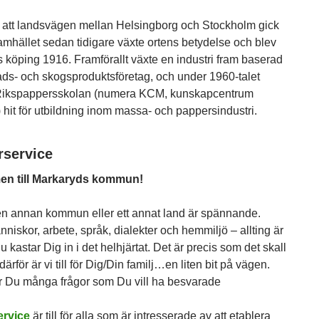
 att landsvägen mellan Helsingborg och Stockholm gick
mhället sedan tidigare växte ortens betydelse och blev
 köping 1916. Framförallt växte en industri fram baserad
ads- och skogsproduktsföretag, och under 1960-talet
 Rikspappersskolan (numera KCM, kunskapcentrum
 hit för utbildning inom massa- och pappersindustri.
arservice
n till Markaryds kommun!
ll en annan kommun eller ett annat land är spännande.
nniskor, arbete, språk, dialekter och hemmiljö – allting är
u kastar Dig in i det helhjärtat. Det är precis som det skall
därför är vi till för Dig/Din familj…en liten bit på vägen.
r Du många frågor som Du vill ha besvarade
ervice
är till för alla som är intresserade av att etablera