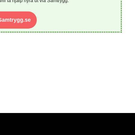
ill få hjälp hyra ut via Samtrygg.
 Samtrygg.se