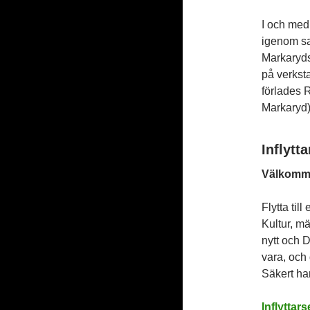
I och med
igenom sa
Markaryds
på verkst
förlades
Markaryd)
Inflytt
Välkomme
Flytta ti
Kultur, mä
nytt och D
vara, och 
Säkert ha
Inflyttars