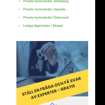
Privata hyresvärdar Jönköping
Privata hyresvärdar Uppsala
Privata hyresvärdar Östersund
Lediga lägenheter i Motala