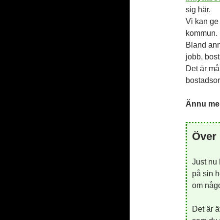
sig här.
Vi kan ge 
kommun.
Bland ann
jobb, bost
Det är må
bostadsor
Ännu mer
Över 
Just nu
på sin h
om någon
Det är ä