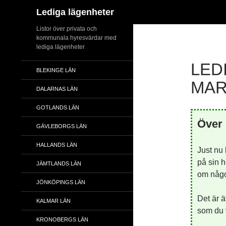
Sök
Lediga lägenheter
Hoppa
Listor över privata och
kommunala hyresvärdar med
till
lediga lägenheter
innehåll
LED
BLEKINGE LÄN
MAR
DALARNAS LÄN
GOTLANDS LÄN
Över 
GÄVLEBORGS LÄN
HALLANDS LÄN
Just nu
på sin h
JÄMTLANDS LÄN
om någon
JÖNKÖPINGS LÄN
Det är ä
KALMAR LÄN
som du v
KRONOBERGS LÄN