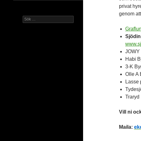
privat hyr
genom att
Sök
efter:
Graflu
Sjödin
www.sj
JOWY F
Habi B
3-K By
Olle A
Lasse 
Tydesj
Traryd
Vill ni o
Maila:
ek