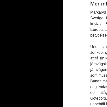
Mer i
Markaryd v
Sverige. 
knyta an 
Europa. E
betydelse
Under slut
Jönköping
att få sin
järnvägsk
järnvägen 
som musei
Banan mel
dag endas
och nattå
Göteborg. 
uppehåll 