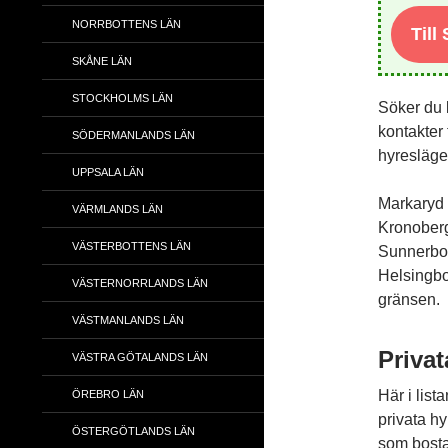
NORRBOTTENS LÄN
Till
SKÅNE LÄN
STOCKHOLMS LÄN
Söker du 
kontakter 
SÖDERMANLANDS LÄN
hyresläge
UPPSALA LÄN
Markaryd 
VÄRMLANDS LÄN
Kronoberg
VÄSTERBOTTENS LÄN
Sunnerbo 
Helsingbo
VÄSTERNORRLANDS LÄN
gränsen.
VÄSTMANLANDS LÄN
Privat
VÄSTRA GÖTALANDS LÄN
Här i list
ÖREBRO LÄN
privata hy
ÖSTERGÖTLANDS LÄN
som bosta