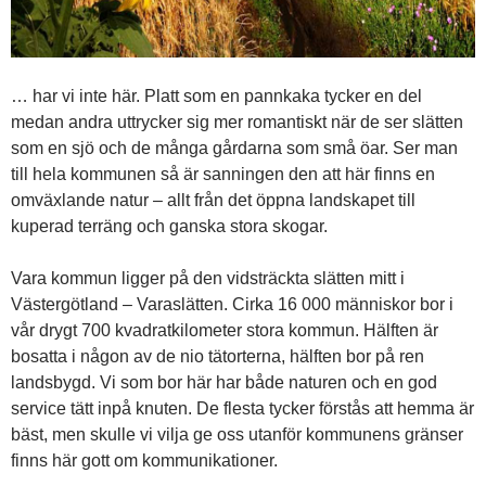
… har vi inte här. Platt som en pannkaka tycker en del
medan andra uttrycker sig mer romantiskt när de ser slätten
som en sjö och de många gårdarna som små öar. Ser man
till hela kommunen så är sanningen den att här finns en
omväxlande natur – allt från det öppna landskapet till
kuperad terräng och ganska stora skogar.
Vara kommun ligger på den vidsträckta slätten mitt i
Västergötland – Varaslätten. Cirka 16 000 människor bor i
vår drygt 700 kvadratkilometer stora kommun. Hälften är
bosatta i någon av de nio tätorterna, hälften bor på ren
landsbygd. Vi som bor här har både naturen och en god
service tätt inpå knuten. De flesta tycker förstås att hemma är
bäst, men skulle vi vilja ge oss utanför kommunens gränser
finns här gott om kommunikationer.