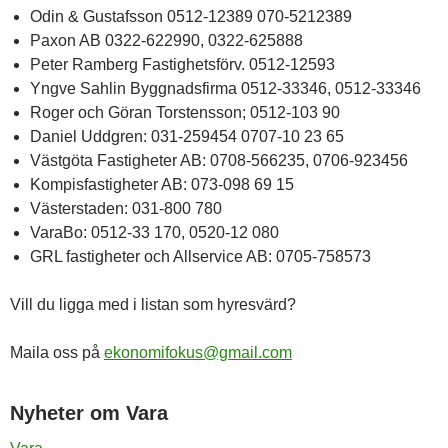
Odin & Gustafsson 0512-12389 070-5212389
Paxon AB 0322-622990, 0322-625888
Peter Ramberg Fastighetsförv. 0512-12593
Yngve Sahlin Byggnadsfirma 0512-33346, 0512-33346
Roger och Göran Torstensson; 0512-103 90
Daniel Uddgren: 031-259454 0707-10 23 65
Västgöta Fastigheter AB: 0708-566235, 0706-923456
Kompisfastigheter AB: 073-098 69 15
Västerstaden: 031-800 780
VaraBo: 0512-33 170, 0520-12 080
GRL fastigheter och Allservice AB: 0705-758573
Vill du ligga med i listan som hyresvärd?
Maila oss på
ekonomifokus@gmail.com
Nyheter om Vara