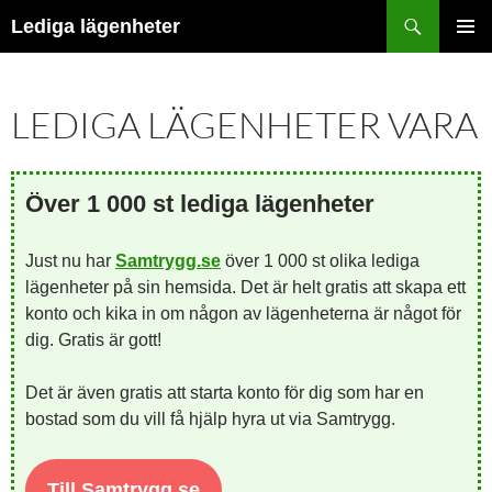
Hoppa
Sök
Lediga lägenheter
till
PRIMÄR
innehåll
MENY
LEDIGA LÄGENHETER VARA
Över 1 000 st lediga lägenheter
Just nu har
Samtrygg.se
över 1 000 st olika lediga
lägenheter på sin hemsida. Det är helt gratis att skapa ett
konto och kika in om någon av lägenheterna är något för
dig. Gratis är gott!
Det är även gratis att starta konto för dig som har en
bostad som du vill få hjälp hyra ut via Samtrygg.
Till Samtrygg.se