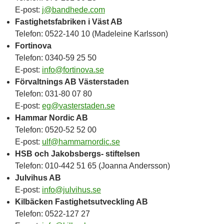
E-post:
j@bandhede.com
Fastighetsfabriken i Väst AB
Telefon: 0522-140 10 (Madeleine Karlsson)
Fortinova
Telefon: 0340-59 25 50
E-post:
info@fortinova.se
Förvaltnings AB Västerstaden
Telefon: 031-80 07 80
E-post:
eg@vasterstaden.se
Hammar Nordic AB
Telefon: 0520-52 52 00
E-post:
ulf@hammarnordic.se
HSB och Jakobsbergs- stiftelsen
Telefon: 010-442 51 65 (Joanna Andersson)
Julvihus AB
E-post:
info@julvihus.se
Kilbäcken Fastighetsutveckling AB
Telefon: 0522-127 27