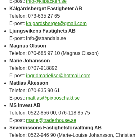
E-post:
info@kilbacken.se
Kålgårdsberget Fastigheter AB
Telefon: 073-635 27 65
E-post:
kalgardsberget@gmail.com
Ljungsvikens Fastighets AB
E-post: info@strandala.se
Magnus Olsson
Telefon: 070-685 97 10 (Magnus Olsson)
Marie Johansson
Telefon: 0707-918892
E-post:
ingridmarielise@hotmail.com
Mattias Åkesson
Telefon: 070-935 90 61
E-post:
mattias@pixboschakt.se
MS Invest AB
Telefon: 0522-856 00, 076-118 85 75
E-post:
marie@traderhouse.se
Severinssons Fastighetsförvaltning AB
Telefon: 0522-946 90 (Marie-Louise Johansson, Christian