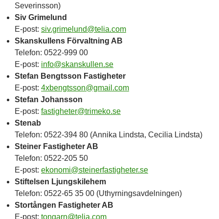
Severinsson)
Siv Grimelund
E-post:
siv.grimelund@telia.com
Skanskullens Förvaltning AB
Telefon: 0522-999 00
E-post:
info@skanskullen.se
Stefan Bengtsson Fastigheter
E-post:
4xbengtsson@gmail.com
Stefan Johansson
E-post:
fastigheter@trimeko.se
Stenab
Telefon: 0522-394 80 (Annika Lindsta, Cecilia Lindsta)
Steiner Fastigheter AB
Telefon: 0522-205 50
E-post:
ekonomi@steinerfastigheter.se
Stiftelsen Ljungskilehem
Telefon: 0522-65 35 00 (Uthyrningsavdelningen)
Stortången Fastigheter AB
E-post:
tongarn@telia.com