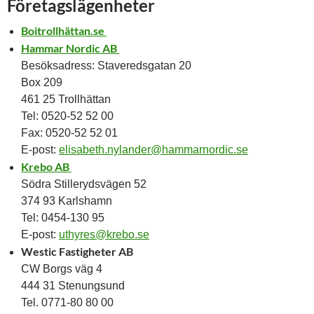
Företagslägenheter
Boitrollhättan.se
Hammar Nordic AB
Besöksadress: Staveredsgatan 20
Box 209
461 25 Trollhättan
Tel: 0520-52 52 00
Fax: 0520-52 52 01
E-post:
elisabeth.nylander@hammarnordic.se
Krebo AB
Södra Stillerydsvägen 52
374 93 Karlshamn
Tel: 0454-130 95
E-post:
uthyres@krebo.se
Westic Fastigheter AB
CW Borgs väg 4
444 31 Stenungsund
Tel. 0771-80 80 00