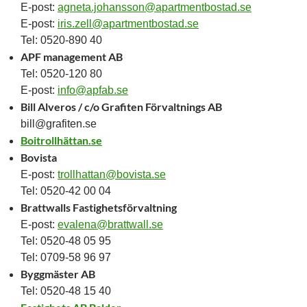
E-post:
agneta.johansson@apartmentbostad.se
E-post:
iris.zell@apartmentbostad.se
Tel: 0520-890 40
APF management AB
Tel: 0520-120 80
E-post:
info@apfab.se
Bill Alveros / c/o Grafiten Förvaltnings AB
bill@grafiten.se
Boitrollhättan.se
Bovista
E-post:
trollhattan@bovista.se
Tel: 0520-42 00 04
Brattwalls Fastighetsförvaltning
E-post:
evalena@brattwall.se
Tel: 0520-48 05 95
Tel: 0709-58 96 97
Byggmäster AB
Tel: 0520-48 15 40