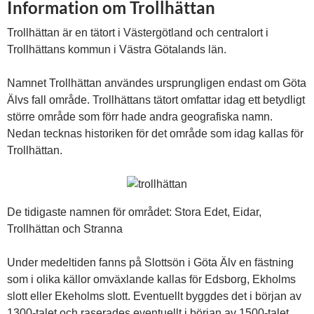
Information om Trollhättan
Trollhättan är en tätort i Västergötland och centralort i
Trollhättans kommun i Västra Götalands län.
Namnet Trollhättan användes ursprungligen endast om Göta
Älvs fall område. Trollhättans tätort omfattar idag ett betydligt
större område som förr hade andra geografiska namn.
Nedan tecknas historiken för det område som idag kallas för
Trollhättan.​
De tidigaste namnen för området: Stora Edet, Eidar,
Trollhättan och Stranna
Under medeltiden fanns på Slottsön i Göta Älv en fästning
som i olika källor omväxlande kallas för Edsborg, Ekholms
slott eller Ekeholms slott. Eventuellt byggdes det i början av
1300-talet och raserades eventuellt i början av 1500-talet.