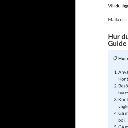
Vill du li
Maila oss
Hur du
Guide
📋
Hur 
Anvä
Kont
Besö
hyre
Kont
vägl
Gå m
bo i.
Gå m