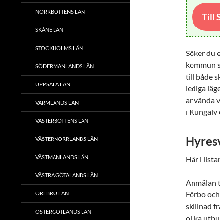
NORRBOTTENS LÄN
Till
SKÅNE LÄN
STOCKHOLMS LÄN
Söker du e
kommun so
SÖDERMANLANDS LÄN
till både 
UPPSALA LÄN
lediga läg
använda vå
VÄRMLANDS LÄN
i Kungälv 
VÄSTERBOTTENS LÄN
Hyresv
VÄSTERNORRLANDS LÄN
VÄSTMANLANDS LÄN
Här i list
VÄSTRA GÖTALANDS LÄN
Anmälan ti
Förbo och 
ÖREBRO LÄN
skillnad f
ÖSTERGÖTLANDS LÄN
olika utbu