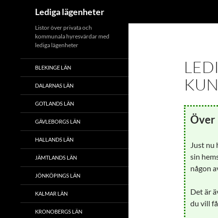
Sök
Lediga lägenheter
Hoppa
Listor över privata och
kommunala hyresvärdar med
till
lediga lägenheter
innehåll
LED
BLEKINGE LÄN
KUN
DALARNAS LÄN
GOTLANDS LÄN
Över 
GÄVLEBORGS LÄN
HALLANDS LÄN
Just nu
sin hems
JÄMTLANDS LÄN
någon av
JÖNKÖPINGS LÄN
Det är ä
KALMAR LÄN
du vill f
KRONOBERGS LÄN