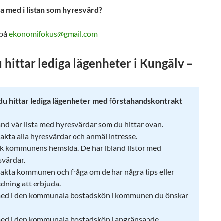
gga med i listan som hyresvärd?
 på
ekonomifokus@gmail.com
 hittar lediga lägenheter i Kungälv –
du hittar lediga lägenheter med förstahandskontrakt
nd vår lista med hyresvärdar som du hittar ovan.
akta alla hyresvärdar och anmäl intresse.
k kommunens hemsida. De har ibland listor med
svärdar.
akta kommunen och fråga om de har några tips eller
edning att erbjuda.
ed i den kommunala bostadskön i kommunen du önskar
ed i den kommunala bostadskön i angränsande