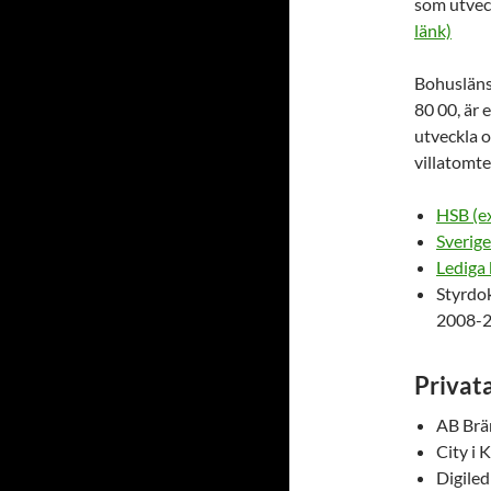
som utvec
länk)
Bohusläns
80 00, är
utveckla o
villatomte
HSB (ex
Sverige
Lediga 
Styrdo
2008-20
Privat
AB Brä
City i
Digile