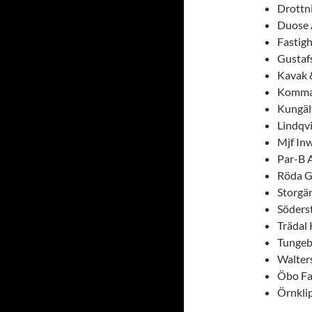
Drottn
Duose 
Fastig
Gustaf
Kavak 
Komman
Kungäl
Lindqv
Mjf In
Par-B 
Röda G
Storgä
Söders
Trädal
Tungeb
Walter
Öbo Fa
Örnkli