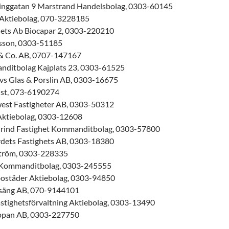
inggatan 9 Marstrand Handelsbolag, 0303-60145
Aktiebolag, 070-3228185
hets Ab Biocapar 2, 0303-220210
sson, 0303-51185
& Co. AB, 0707-147167
ditbolag Kajplats 23, 0303-61525
vs Glas & Porslin AB, 0303-16675
ist, 073-6190274
west Fastigheter AB, 0303-50312
Aktiebolag, 0303-12608
rind Fastighet Kommanditbolag, 0303-57800
rdets Fastighets AB, 0303-18380
tröm, 0303-228335
 Kommanditbolag, 0303-245555
ostäder Aktiebolag, 0303-94850
säng AB, 070-9144101
stighetsförvaltning Aktiebolag, 0303-13490
ppan AB, 0303-227750