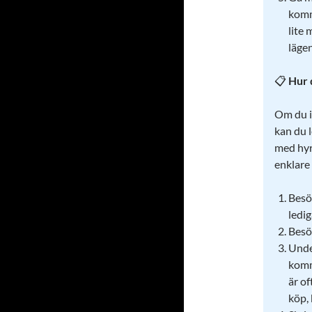
komm
lite
lägen
📋
Hur 
Om du i
kan du 
med hyre
enklare 
Bes
ledi
Bes
Unde
komm
är of
köp, 