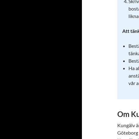
Skriv
bost
likn
Att tän
Best
tänka
Best
Ha a
anstä
vår a
Om Ku
Kungälv ä
Göteborg d