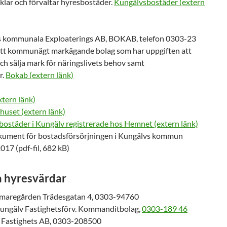
klar och förvaltar hyresbostäder.
Kungälvsbostäder (extern
 kommunala Exploaterings AB, BOKAB, telefon 0303-23
 ett kommunägt markägande bolag som har uppgiften att
ch sälja mark för näringslivets behov samt
r.
Bokab (extern länk)
tern länk)
huset (extern länk)
bostäder i Kungälv registrerade hos Hemnet (extern länk)
kument för bostadsförsörjningen i Kungälvs kommun
17 (pdf-fil, 682 kB)
a hyresvärdar
maregården Trädesgatan 4, 0303-94760
 Kungälv Fastighetsförv. Kommanditbolag,
0303-189 46
d Fastighets AB, 0303-208500