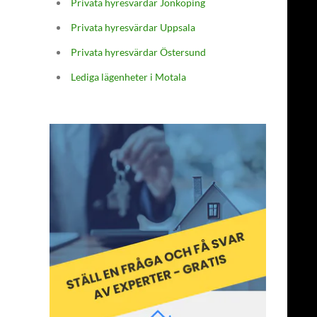
Privata hyresvärdar Jönköping
Privata hyresvärdar Uppsala
Privata hyresvärdar Östersund
Lediga lägenheter i Motala