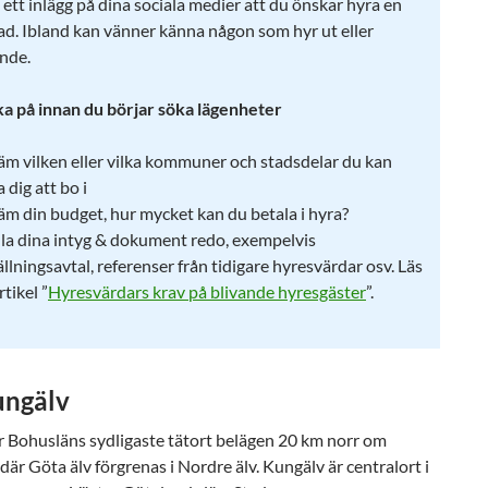
 ett inlägg på dina sociala medier att du önskar hyra en
ad. Ibland kan vänner känna någon som hyr ut eller
ande.
ka på innan du börjar söka lägenheter
äm vilken eller vilka kommuner och stadsdelar du kan
 dig att bo i
äm din budget, hur mycket kan du betala i hyra?
lla dina intyg & dokument redo, exempelvis
llningsavtal, referenser från tidigare hyresvärdar osv. Läs
rtikel ”
Hyresvärdars krav på blivande hyresgäster
”.
ngälv
r Bohusläns sydligaste tätort belägen 20 km norr om
är Göta älv förgrenas i Nordre älv. Kungälv är centralort i