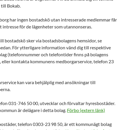
 till Bokab.
org har ingen bostadskö utan intresserade medlemmar får
t intresse för de lägenheter som utannonseras.
ill bostadskö sker via bostadsbolagens hemsidor, se
edan. För ytterligare information vänd dig till respektive
lag (telefonnummer och telefontider finns på bolagens
, eller kontakta kommunens medborgarservice, telefon 23
ervice kan vara behjälplig med ansökningar till
erna.
efon 031-746 50 00, utvecklar och förvaltar hyresbostäder.
kommun är delägare i detta bolag.
Förbo (extern länk)
ostäder, telefon 0303-23 98 50, är ett kommunägt bolag