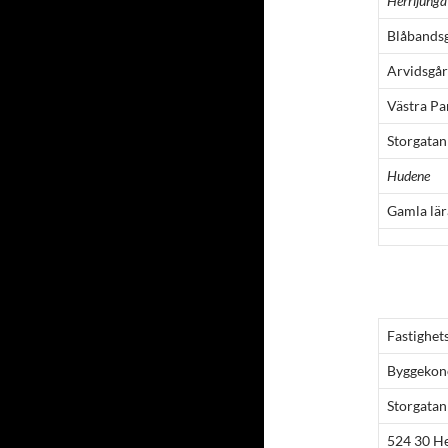
Herrljunga
Blåbandsg
Arvidsgå
Västra Pa
Storgatan
Hudene
Gamla lä
Fastighet
Byggeko
Storgatan
524 30 He