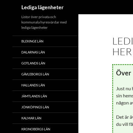
Sök
Lediga lägenheter
Hoppa
Listor över privata och
kommunala hyresvärdar med
till
lediga lägenheter
innehåll
LED
BLEKINGE LÄN
HER
DALARNAS LÄN
GOTLANDS LÄN
Över 
GÄVLEBORGS LÄN
HALLANDS LÄN
Just nu
sin hems
JÄMTLANDS LÄN
någon av
JÖNKÖPINGS LÄN
Det är ä
KALMAR LÄN
du vill f
KRONOBERGS LÄN