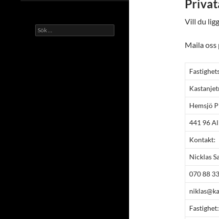
Privat
Vill du li
Sök
efter:
Maila oss
Fastighet
Kastanjet
Hemsjö P
441 96 Al
Kontakt:
Nicklas S
070 88 3
niklas@ka
Fastighet: