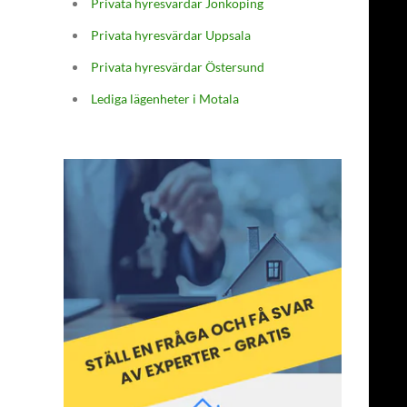
Privata hyresvärdar Jönköping
Privata hyresvärdar Uppsala
Privata hyresvärdar Östersund
Lediga lägenheter i Motala