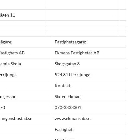
ägen 11
sägare:
Fastighetsägare:
Fastighets AB
Ekmans Fastigheter AB
amla Skola
Skogsgatan 8
rrljunga
524 31 Herrljunga
Kontakt:
örjesson
Sixten Ekman
070
070-3333301
langensbostad.se
www.ekmansab.se
Fastighet: