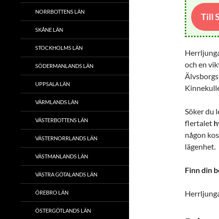
NORRBOTTENS LÄN
Till
SKÅNE LÄN
STOCKHOLMS LÄN
Herrljunga
och en vi
SÖDERMANLANDS LÄN
Älvsborgs
UPPSALA LÄN
Kinnekull
VÄRMLANDS LÄN
Söker du l
VÄSTERBOTTENS LÄN
flertalet
h
någon kost
VÄSTERNORRLANDS LÄN
lägenhet.
VÄSTMANLANDS LÄN
Finn din 
VÄSTRA GÖTALANDS LÄN
Herrljung
ÖREBRO LÄN
ÖSTERGÖTLANDS LÄN