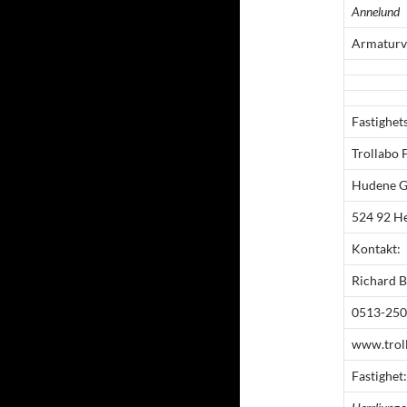
Annelund
Armaturv
Fastighet
Trollabo 
Hudene G
524 92 He
Kontakt:
Richard B
0513-25
www.trol
Fastighet: