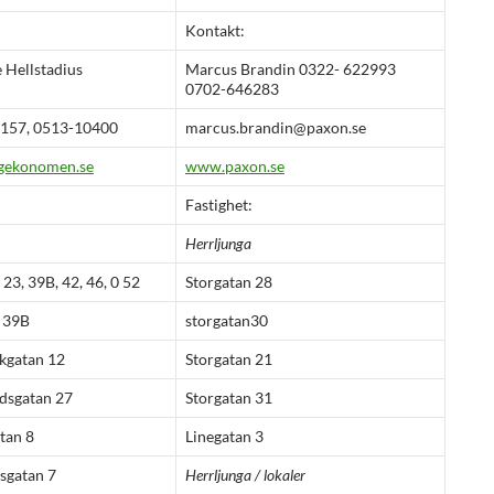
Kontakt:
 Hellstadius
Marcus Brandin 0322- 622993
0702-646283
157, 0513-10400
marcus.brandin@paxon.se
gekonomen.se
www.paxon.se
Fastighet:
Herrljunga
23, 39B, 42, 46, 0 52
Storgatan 28
 39B
storgatan30
kgatan 12
Storgatan 21
dsgatan 27
Storgatan 31
tan 8
Linegatan 3
sgatan 7
Herrljunga / lokaler