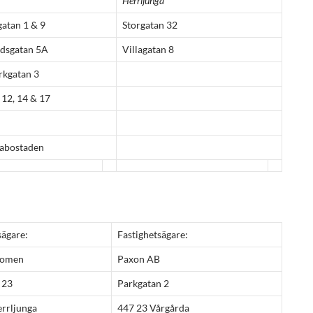
Herrljunga
atan 1 & 9
Storgatan 32
rdsgatan 5A
Villagatan 8
rkgatan 3
 12, 14 & 17
rabostaden
sägare:
Fastighetsägare:
nomen
Paxon AB
 23
Parkgatan 2
rrljunga
447 23 Vårgårda