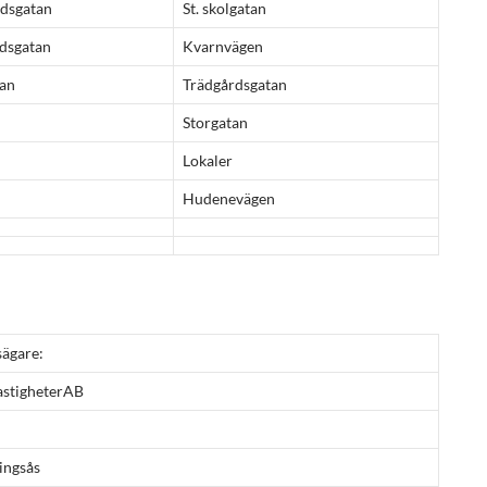
rdsgatan
St. skolgatan
dsgatan
Kvarnvägen
tan
Trädgårdsgatan
Storgatan
Lokaler
Hudenevägen
sägare:
astigheterAB
ingsås