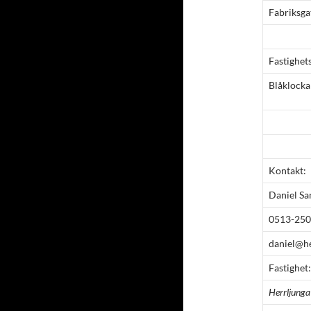
Fabriksga
Fastighet
Blåklocka
Kontakt:
Daniel S
0513-25
daniel@he
Fastighet:
Herrljunga