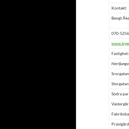
Kontakt:
Bengt Åke
070-5256
www.byg
Fastighet:
Herrljunga
Srorgatan 
Storgatan
Södra par
Västergår
Fabriksba
Prästgård