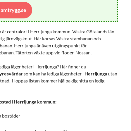
 Samtrygg.se
 är centralort i Herrljunga kommun, Västra Götalands län
ktig järnvägsknut. Här korsas Västra stambanan och
banan. Herrljunga är även utgångspunkt för
ebanan. Tätorten växte upp vid floden Nossan.
ediga lägenheter i Herrljunga? Här finner du
yresvärdar
som kan ha lediga lägenheter i
Herrljunga
utan
nad. Hoppas listan kommer hjälpa dig hitta en ledig
bostad i Herrljunga kommun:
a bostäder