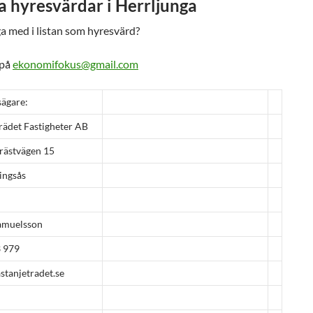
a hyresvärdar i Herrljunga
gga med i listan som hyresvärd?
 på
ekonomifokus@gmail.com
sägare:
rädet Fastigheter AB
rästvägen 15
ingsås
amuelsson
3 979
stanjetradet.se