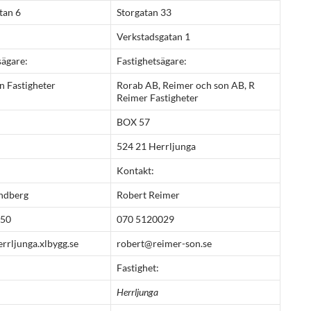
tan 6
Storgatan 33
Verkstadsgatan 1
sägare:
Fastighetsägare:
n Fastigheter
Rorab AB, Reimer och son AB, R
Reimer Fastigheter
BOX 57
524 21 Herrljunga
Kontakt:
andberg
Robert Reimer
050
070 5120029
rrljunga.xlbygg.se
robert@reimer-son.se
Fastighet:
Herrljunga