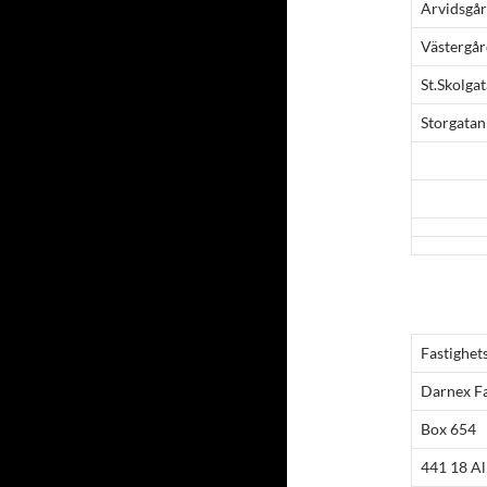
Arvidsgå
Västergår
St.Skolga
Storgatan
Fastighet
Darnex F
Box 654
441 18 Al