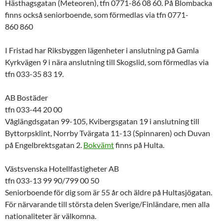
Hästhagsgatan (Meteoren), tfn 0771-86 08 60. På Blombacka
finns också seniorboende, som förmedlas via tfn 0771-
860 860
I Fristad har Riksbyggen lägenheter i anslutning på Gamla
Kyrkvägen 9 i nära anslutning till Skogslid, som förmedlas via
tfn 033-35 83 19.
AB Bostäder
tfn 033-44 20 00
Våglängdsgatan 99-105, Kvibergsgatan 19 i anslutning till
Byttorpsklint, Norrby Tvärgata 11-13 (Spinnaren) och Duvan
på Engelbrektsgatan 2.
Bokvämt
finns på Hulta.
Västsvenska Hotellfastigheter AB
tfn 033-13 99 90/799 00 50
Seniorboende för dig som är 55 år och äldre på Hultasjögatan.
För närvarande till största delen Sverige/Finländare, men alla
nationaliteter är välkomna.