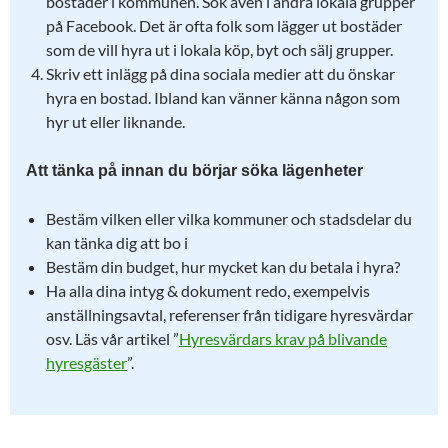
bostäder i kommunen. Sök även i andra lokala grupper
på Facebook. Det är ofta folk som lägger ut bostäder
som de vill hyra ut i lokala köp, byt och sälj grupper.
Skriv ett inlägg på dina sociala medier att du önskar
hyra en bostad. Ibland kan vänner känna någon som
hyr ut eller liknande.
Att tänka på innan du börjar söka lägenheter
Bestäm vilken eller vilka kommuner och stadsdelar du
kan tänka dig att bo i
Bestäm din budget, hur mycket kan du betala i hyra?
Ha alla dina intyg & dokument redo, exempelvis
anställningsavtal, referenser från tidigare hyresvärdar
osv. Läs vår artikel ”
Hyresvärdars krav på blivande
hyresgäster
”.