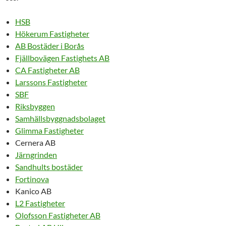
HSB
Hökerum Fastigheter
AB Bostäder i Borås
Fjällbovägen Fastighets AB
CA Fastigheter AB
Larssons Fastigheter
SBF
Riksbyggen
Samhällsbyggnadsbolaget
Glimma Fastigheter
Cernera AB
Järngrinden
Sandhults bostäder
Fortinova
Kanico AB
L2 Fastigheter
Olofsson Fastigheter AB