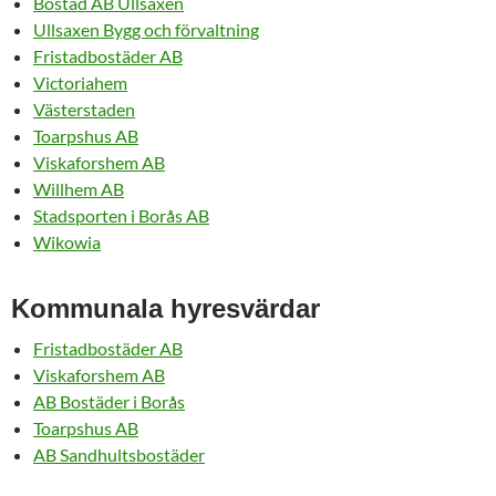
Bostad AB Ullsaxen
Ullsaxen Bygg och förvaltning
Fristadbostäder AB
Victoriahem
Västerstaden
Toarpshus AB
Viskaforshem AB
Willhem AB
Stadsporten i Borås AB
Wikowia
Kommunala hyresvärdar
Fristadbostäder AB
Viskaforshem AB
AB Bostäder i Borås
Toarpshus AB
AB Sandhultsbostäder