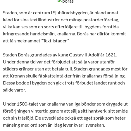
Staden, som är centrum i Sjuhäradsbygden, är bland annat
känd för sina textilindustrier och många postorderföretag,
vilka kan ses som en sorts efterföljare till bygdens forntida
kringresande handelsmän, knallarna. Borås har därför kommit
att få smeknamnet ”Textilstaden”
Staden Borås grundades av kung Gustav II Adolf år 1621.
Under denna tid var det förbjudet att sälja varor utanför
städers gränser utan att betala tull. Staden grundades mest för
att Kronan skulle få skatteintäkter från knallarnas försäljning.
Dessa bodde i bygden och gick trots förbudet landet runt och
sålde varor.
Under 1500-talet var knallarna vanliga bönder som drygade ut
försörjningen vintertid genom att sälja sitt hantverk, sitt smide
och sin träslöjd. De utvecklade också ett eget språk som heter
månsing med ord som än idag lever kvar i svenskan.