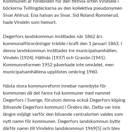
Kommunen är förebilden för den fiktivia orten Vindsele i
böckerna Tvillingdeckarna av den kollektiva pseudonymen
Sivar Ahlrud. Ena halvan av Sivar, Sid Roland Rommerud,
hade Vindeln som hemort.
Degerfors landskommun inrättades när 1862 års
kommunalförordningar trädde i kraft den 1 januari 1863. I
denna landskommun inrättades tre municipalsamhällen,
Vindeln (1924), Hällnäs (1937) och Granön (1941).
Kommunreformen 1952 påverkade inte området, men
municipalsamhällena upplöstes omkring 1960.
Nästa stora kommunreform innebar namnbyte för
kommunen då det fanns två kommuner med namnet
Degerfors i Sverige, förutom denna också Degerfors köping
(blivande Degerfors kommun) i Örebro län. Detta var inte
längre möjligt varför den blivande centralorten valdes som
nytt namn för kommunen. Degerfors landskommun bytte
därför namn till Vindelns landskommun 1969[5] och blev