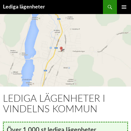
Hoppa
Sök
Lediga lägenheter
till
PRIMÄR
innehåll
MENY
LEDIGA LÄGENHETER I
VINDELNS KOMMUN
Över 1 000 st lediga lägenheter