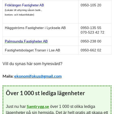
0950-105 20
Fröklängen Fastigheter AB
(Lokaler till uthyrning såsom butik-,
kontors- och industrilokaler)
Häggströms Fastigheter i Lycksele AB
0950-135 55
070-523 42 72
Palmsunda Fastigheter AB
0950-238 00
Fastighetsbolaget Tranan i Lse AB
0950-662 02
Vill du synas här som hyresvärd?
Maila:
ekonomifokus@gmail.com
Över 1 000 st lediga lägenheter
Samtrygg.se
Just nu har
över 1 000 st olika lediga
lägenheter på sin hemsida. Det är helt gratis att skapa ett