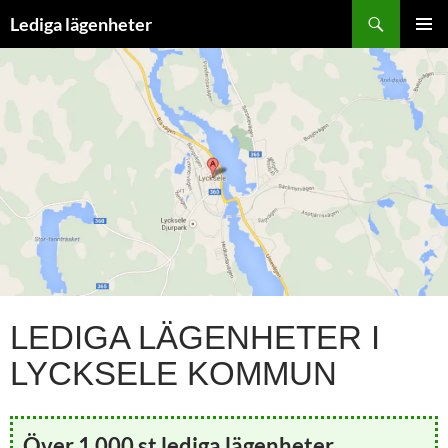
Hoppa
Sök
Lediga lägenheter
till
PRIMÄR
innehåll
MENY
LEDIGA LÄGENHETER I
LYCKSELE KOMMUN
Över 1 000 st lediga lägenheter