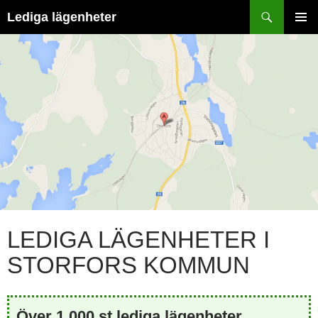
Hoppa
Sök
Lediga lägenheter
till
PRIMÄR
innehåll
MENY
LEDIGA LÄGENHETER I
STORFORS KOMMUN
Över 1 000 st lediga lägenheter