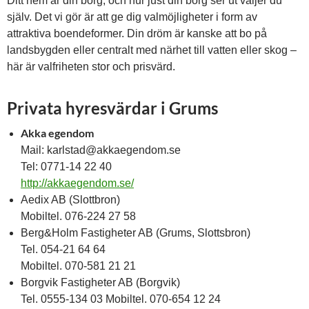
Ditt hem är din borg, och hur just din borg ser ut väljer du
själv. Det vi gör är att ge dig valmöjligheter i form av
attraktiva boendeformer. Din dröm är kanske att bo på
landsbygden eller centralt med närhet till vatten eller skog –
här är valfriheten stor och prisvärd.
Privata hyresvärdar i Grums
Akka egendom
Mail: karlstad@akkaegendom.se
Tel: 0771-14 22 40
http://akkaegendom.se/
Aedix AB (Slottbron)
Mobiltel. 076-224 27 58
Berg&Holm Fastigheter AB (Grums, Slottsbron)
Tel. 054-21 64 64
Mobiltel. 070-581 21 21
Borgvik Fastigheter AB (Borgvik)
Tel. 0555-134 03 Mobiltel. 070-654 12 24