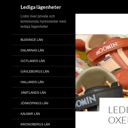
Sök
Lediga lägenheter
Hoppa
Listor över privata och
kommunala hyresvärdar med
till
lediga lägenheter
innehåll
BLEKINGE LÄN
DALARNAS LÄN
GOTLANDS LÄN
GÄVLEBORGS LÄN
HALLANDS LÄN
JÄMTLANDS LÄN
JÖNKÖPINGS LÄN
LED
KALMAR LÄN
OXE
KRONOBERGS LÄN