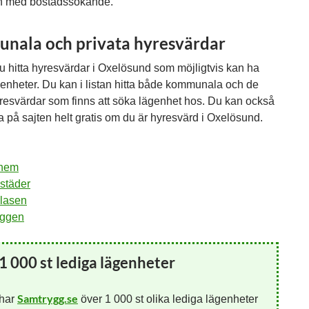
n med bostadssökande.
nala och privata hyresvärdar
u hitta hyresvärdar i Oxelösund som möjligtvis kan ha
genheter. Du kan i listan hitta både kommunala och de
yresvärdar som finns att söka lägenhet hos. Du kan också
 på sajten helt gratis om du är hyresvärd i Oxelösund.
hem
städer
klasen
yggen
1 000 st lediga lägenheter
Samtrygg.se
 har
över 1 000 st olika lediga lägenheter