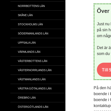
NORRBOTTENS LÄN
Över 
SKÅNE LÄN
Just nu
STOCKHOLMS LÄN
på sin h
SÖDERMANLANDS LÄN
om någon
UPPSALA LÄN
Det är ä
VÄRMLANDS LÄN
som du v
VÄSTERBOTTENS LÄN
Till
VÄSTERNORRLANDS LÄN
VÄSTMANLANDS LÄN
På den här
VÄSTRA GÖTALANDS LÄN
boende i k
ÖREBRO LÄN
boende i 
kontaktupp
ÖSTERGÖTLANDS LÄN