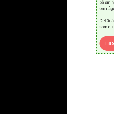
på sin h
om någon
Det är ä
som du v
Till