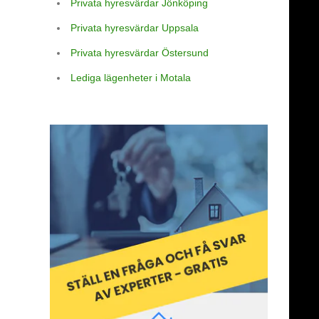
Privata hyresvärdar Jönköping
Privata hyresvärdar Uppsala
Privata hyresvärdar Östersund
Lediga lägenheter i Motala