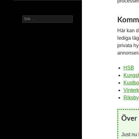
processe
Kommu
Sök
efter:
Här kan d
lediga lä
privata h
annonsera
HSB
Kungs
Kustbo
Vinter
Riksb
Över 
Just nu