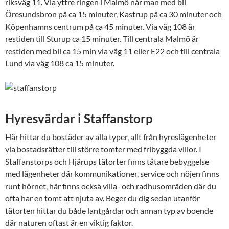
riksväg 11. Via yttre ringen i Malmö når man med bil
Öresundsbron på ca 15 minuter, Kastrup på ca 30 minuter och
Köpenhamns centrum på ca 45 minuter. Via väg 108 är
restiden till Sturup ca 15 minuter. Till centrala Malmö är
restiden med bil ca 15 min via väg 11 eller E22 och till centrala
Lund via väg 108 ca 15 minuter.
Hyresvärdar i Staffanstorp
Här hittar du bostäder av alla typer, allt från hyreslägenheter
via bostadsrätter till större tomter med fribyggda villor. I
Staffanstorps och Hjärups tätorter finns tätare bebyggelse
med lägenheter där kommunikationer, service och nöjen finns
runt hörnet, här finns också villa- och radhusområden där du
ofta har en tomt att njuta av. Beger du dig sedan utanför
tätorten hittar du både lantgårdar och annan typ av boende
där naturen oftast är en viktig faktor.