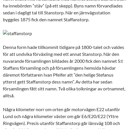
ha innebörden ”stäv” (på ett skepp). Byns namn förvandlades
sedan i dagligt tal till Stanstorp. När en järnvägsstation
byggdes 1875 fick den namnet Staffanstorp.
Denna form hade tillkommit tidigare på 1800-talet och valdes
för att undvika förväxling med ett annat Stanstorp. När den
nuvarande församlingen bildades år 2000 fick den namnet S:t
Staffans församling och på församlingens hemsida hävdar
däremot författaren Ivan Pfeifer att ”den helige Stefanus
ytterst gett Staffanstorp dess namn”. Av detta har sedan
församlingen fått sitt namn. Två olika tolkningar av ortnamnet,
alltså.
Några kilometer norr om orten går motorvägen E22 utanför
Lund och några kilometer väster om går E6/E20/E22 (Yttre
Ringvägen). Precis utanför Staffanstorp går länsväg 108 och