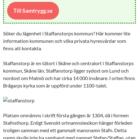
Till Samtrygg.se
Söker du lägenhet i Staffanstorps kommun? Här kommer lite
information kommunen och vilka privata hyresvärdar som
finns att kontakta.
Staffanstorp är en tätort i Skåne och centralort i Staffanstorps
kommun, Skåne län. Staffanstorp ligger sydost om Lund och
nordost om Malmö och har cirka 14 000 invånare. I orten finns
Brågarps kyrka som är uppförd under 1100-talet.
Platsen omnämns i skrift första gången år 1304, då i formen
Stafnsthorp. Enligt Svenskt ortnamnslexikon hänger förleden
troligen samman med ett gammalt mansnamn Stafn. Detta
namn skulle inte ha samband med namnet Stefan/Staffan, utan