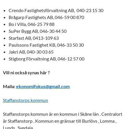
Crendo Fastighetsförvaltning AB, 040-23 15 30
Brågarp Fastighets AB, 046-59 00 870
Bo i Villa, 046-25 79 88
SuPer Bygg AB, 046-30 44 50
Starfast AB, 0413-109 63
Paulssons Fastighet KB, 046-33 50 30
Jakri AB, 040-30 03 65
Stigborg Förvaltning AB, 046-12 57 00
Vill ni också synas här ?
Maila:
ekonomifokus@gmail.com
Staffanstorps kommun
Staffanstorps kommun är en kommun i Skåne län . Centralort
är
Staffanstorp
. Kommun en gränsar till Burlövs , Lomma ,
Lunds , Svedala
…