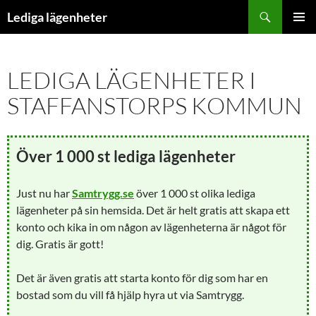
Hoppa
Sök
Lediga lägenheter
till
PRIMÄR
innehåll
MENY
LEDIGA LÄGENHETER I
STAFFANSTORPS KOMMUN
Över 1 000 st lediga lägenheter
Just nu har
Samtrygg.se
över 1 000 st olika lediga
lägenheter på sin hemsida. Det är helt gratis att skapa ett
konto och kika in om någon av lägenheterna är något för
dig. Gratis är gott!
Det är även gratis att starta konto för dig som har en
bostad som du vill få hjälp hyra ut via Samtrygg.