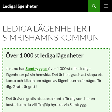
Hoppa
Sök
Lediga lägenheter
till
PRIMÄR
innehåll
MENY
LEDIGA LÄGENHETER I
SIMRISHAMNS KOMMUN
Över 1 000 st lediga lägenheter
Just nu har
Samtrygg.se
över 1 000 st olika lediga
lägenheter på sin hemsida. Det är helt gratis att skapa ett
konto och kika in om någon av lägenheterna är något för
dig. Gratis är gott!
Det är även gratis att starta konto för dig som har en
bostad som du vill få hjälp hyra ut via Samtrygg.