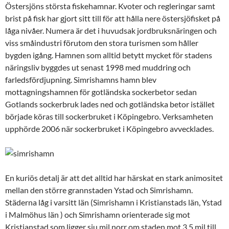
Östersjöns största fiskehamnar. Kvoter och regleringar samt
brist på fisk har gjort sitt till för att hålla nere östersjöfisket på
låga nivåer. Numera är det i huvudsak jordbruksnäringen och
viss småindustri förutom den stora turismen som håller
bygden igång. Hamnen som alltid betytt mycket för stadens
näringsliv byggdes ut senast 1998 med muddring och
farledsfördjupning. Simrishamns hamn blev
mottagningshamnen för gotländska sockerbetor sedan
Gotlands sockerbruk lades ned och gotländska betor istället
började köras till sockerbruket i Köpingebro. Verksamheten
upphörde 2006 när sockerbruket i Köpingebro avvecklades.
En kuriös detalj är att det alltid har härskat en stark animositet
mellan den större grannstaden Ystad och Simrishamn.
Städerna låg i varsitt län (Simrishamn i Kristianstads län, Ystad
i Malmöhus län ) och Simrishamn orienterade sig mot
Kristianstad som ligger sju mil norr om staden mot 3,5 mil till