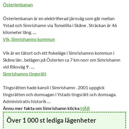
Österlenbanan
Österlenbanan är en elektrifierad järnväg som går mellan
Ystad och
Simrishamn
via Tomelilla i Skåne . Sträckan är 46
kilometer lång.
…
Vik, Simrishamns kommun
Vik är en tätort och ett fiskeläge i Simrishamns kommun i
Skåne län , belägen på Österlen ca 7 km norr om
Simrishamn
vid Riksväg 9 .
…
Simrishamns tingsrätt
Tingsrätten hade kansli i
Simrishamn
. 2001 uppgick
tingsrätten och domsagan i Ystads tingsrätt och domsaga.
Administrativ historik
…
Ännu mer fakta om Simrishamn klicka
HÄR
Över 1 000 st lediga lägenheter