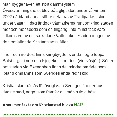
Man bygger även ett stort dammsystem.
Översvämningshotet blev påtagligt stort under vårvintern
2002 då bland annat större delarna av Tivoliparken stod
under vatten. I dag är dock våtmarkerna runt omkring staden
mer och mer sedda som en tillgång, inte minst tack vare
tillkomsten av det så kallade Vattenriket. Staden omges av
den omfattande Kristianstadsslätten.
I norr och nordost finns kringbygdens enda högre toppar,
Balsberget i norr och Kjugekull i nordost (vid Ivösjön). Söder
om staden vid Ekenabben finns det mindre område som
ibland omnämns som Sveriges enda regnskog.
Kristianstad påstås för övrigt vara Sveriges fladdermus
tätaste stad, något som framför allt märks tidig höst.
Ännu mer fakta om Kristianstad klicka
HÄR