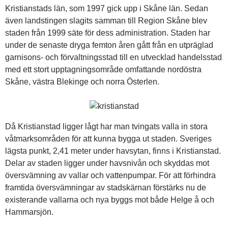
Kristianstads län, som 1997 gick upp i Skåne län. Sedan
även landstingen slagits samman till Region Skåne blev
staden från 1999 säte för dess administration. Staden har
under de senaste dryga femton åren gått från en utpräglad
garnisons- och förvaltningsstad till en utvecklad handelsstad
med ett stort upptagningsområde omfattande nordöstra
Skåne, västra Blekinge och norra Österlen.
Då Kristianstad ligger lågt har man tvingats valla in stora
våtmarksområden för att kunna bygga ut staden. Sveriges
lägsta punkt, 2,41 meter under havsytan, finns i Kristianstad.
Delar av staden ligger under havsnivån och skyddas mot
översvämning av vallar och vattenpumpar. För att förhindra
framtida översvämningar av stadskärnan förstärks nu de
existerande vallarna och nya byggs mot både Helge å och
Hammarsjön.