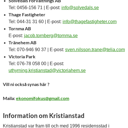
Sölvedals Förvaltnings AB
Tel: 0456-156 71 | E-post:
info@solvedals.se
Thage Fastigheter
Tel: 044-31 31 60 | E-post:
info@thagefastigheter.com
Tornma AB
E-post:
jacob.tornberg@tornma.se
Tränehem AB
Tel: 070-946 90 37 | E-post:
sven.nilsson.trane@telia.com
Victoria Park
Tel: 076-78 058 00 | E-post:
uthyrning.kristianstad@victoriahem.se
Vill ni också synas här ?
Maila:
ekonomifokus@gmail.com
Information om Kristianstad
Kristianstad var fram till och med 1996 residensstad i