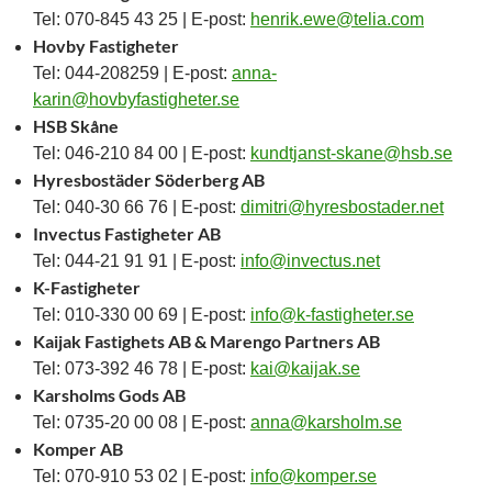
Tel: 070-845 43 25 | E-post:
henrik.ewe@telia.com
Hovby Fastigheter
Tel: 044-208259 | E-post:
anna-
karin@hovbyfastigheter.se
HSB Skåne
Tel: 046-210 84 00 | E-post:
kundtjanst-skane@hsb.se
Hyresbostäder Söderberg AB
Tel: 040-30 66 76 | E-post:
dimitri@hyresbostader.net
Invectus Fastigheter AB
Tel: 044-21 91 91 | E-post:
info@invectus.net
K-Fastigheter
Tel: 010-330 00 69 | E-post:
info@k-fastigheter.se
Kaijak Fastighets AB & Marengo Partners AB
Tel: 073-392 46 78 | E-post:
kai@kaijak.se
Karsholms Gods AB
Tel: 0735-20 00 08 | E-post:
anna@karsholm.se
Komper AB
Tel: 070-910 53 02 | E-post:
info@komper.se