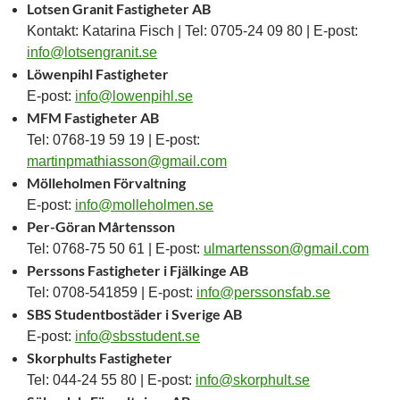
Lotsen Granit Fastigheter AB
Kontakt: Katarina Fisch | Tel: 0705-24 09 80 | E-post:
info@lotsengranit.se
Löwenpihl Fastigheter
E-post:
info@lowenpihl.se
MFM Fastigheter AB
Tel: 0768-19 59 19 | E-post:
martinpmathiasson@gmail.com
Mölleholmen Förvaltning
E-post:
info@molleholmen.se
Per-Göran Mårtensson
Tel: 0768-75 50 61 | E-post:
ulmartensson@gmail.com
Perssons Fastigheter i Fjälkinge AB
Tel: 0708-541859 | E-post:
info@perssonsfab.se
SBS Studentbostäder i Sverige AB
E-post:
info@sbsstudent.se
Skorphults Fastigheter
Tel: 044-24 55 80 | E-post:
info@skorphult.se