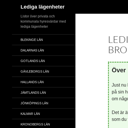
Sök
Lediga lägenheter
Hoppa
Listor över privata och
kommunala hyresvärdar med
till
lediga lägenheter
innehåll
LED
BLEKINGE LÄN
BRO
DALARNAS LÄN
GOTLANDS LÄN
Över 
GÄVLEBORGS LÄN
HALLANDS LÄN
Just nu
på sin h
JÄMTLANDS LÄN
om någon
JÖNKÖPINGS LÄN
Det är ä
KALMAR LÄN
som du v
KRONOBERGS LÄN