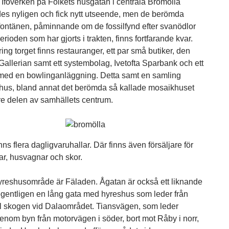
d Iföverken på Folkets husgatan i centrala Bromölla
es nyligen och fick nytt utseende, men de berömda
 fontänen, påminnande om de fossilfynd efter svanödlor
perioden som har gjorts i trakten, finns fortfarande kvar.
ng torget finns restauranger, ett par små butiker, den
allerian samt ett systembolag, Ivetofta Sparbank och ett
 med en bowlinganläggning. Detta samt en samling
jshus, bland annat det berömda så kallade mosaikhuset
rre delen av samhällets centrum.
inns flera dagligvaruhallar. Där finns även försäljare för
ar, husvagnar och skor.
 hyreshusområde är Fäladen. Ågatan är också ett liknande
gentligen en lång gata med hyreshus som leder från
till skogen vid Dalaområdet. Tiansvägen, som leder
genom byn från motorvägen i söder, bort mot Råby i norr,