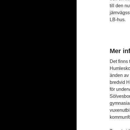
till den 
järnvägsst
LB-hus.
Mer in
Det finns 
Humleskol
änden av 
bredvid H
för under
Sölvesbo
gymnasia
vuxenutbi
kommunför