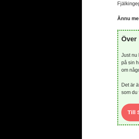
Fjälkinge
Ännu mer
Över 
Just nu
på sin h
om någon
Det är ä
som du v
Till