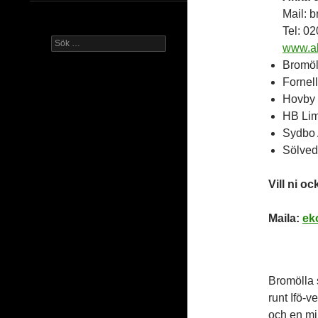
Mail: 
Tel: 0
Sök
www.a
efter:
Bromöl
Fornel
Hovby 
HB Lim
Sydbo 
Sölved
Vill ni o
Maila:
ek
Bromölla 
runt Ifö-v
och en min