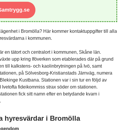
 Samtrygg.se
lägenhet i Bromölla? Här kommer kontaktuppgifter till alla
yresvärdarna i kommunen.
är en tätort och centralort i kommunen, Skåne län.
växte upp kring Iföverken som etablerades där på grund
n till kalkstens- och kaolinbrytningen på Ivö, samt
tationen, på Sölvesborg-Kristianstads Järnväg, numera
Blekinge Kustbana. Stationen var i sin tur en följd av
 Ivetofta fideikommiss strax söder om stationen.
ationen fick sitt namn efter en betydande kvarn i
.
a hyresvärdar i Bromölla
egendom