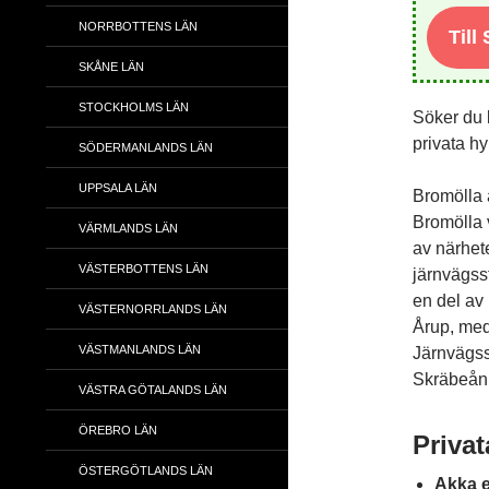
NORRBOTTENS LÄN
Till
SKÅNE LÄN
STOCKHOLMS LÄN
Söker du 
privata h
SÖDERMANLANDS LÄN
UPPSALA LÄN
Bromölla 
Bromölla 
VÄRMLANDS LÄN
av närhete
VÄSTERBOTTENS LÄN
järnvägss
en del av 
VÄSTERNORRLANDS LÄN
Årup, med
VÄSTMANLANDS LÄN
Järnvägsst
Skräbeån
VÄSTRA GÖTALANDS LÄN
ÖREBRO LÄN
Privat
ÖSTERGÖTLANDS LÄN
Akka 