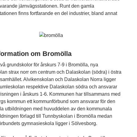
nuvarande järnvägsstationen. Runt den gamla
ationen finns fortfarande en del industrier, bland annat
formation om Bromölla
två grundskolor för årskurs 7-9 i Bromölla, nya
an strax norr om centrum och Dalaskolan (södra) i östra
samhället. Alvikenskolan och Dalaskolan Norra ligger
umleskolan respektive Dalaskolan södra och ansvarar
visningen i årskurs 1-6. Kommunen har tillsammans med
rgs kommun ett kommunförbund som ansvarar för den
la utbildningen med huvuddelen av den kommunala
ldningen förlagd till Tunnbyskolan i Bromölla medan
bundets gymnasieskola ligger i Sölvesborg.