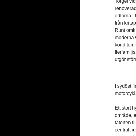
Torget vi
renoverad
ödlorna i
från krita
Runt omkri
moderna G
konditori
flerfamil
utgör stö
I sydöst f
motorcykl
Ett stort
område, e
tätorten 
centralt i