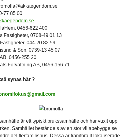
bromolla@akkaegendom.se
20-77 85 00
kkaegendom.se
laHem, 0456-622 400
ls Fastigheter, 0708-49 01 13
Fastigheter, 044-20 82 59
sund & Son, 0739-13 45 07
AB, 0456-255 20
als Förvaltning AB, 0456-156 71
ckså synas här ?
onomifokus@gmail.com
samhälle är ett typiskt brukssamhälle och har vuxit upp
erken. Samhället består dels av en stor villabebyggelse
dre del flerfamiljshus. Dessa är framförallt lokaliserade