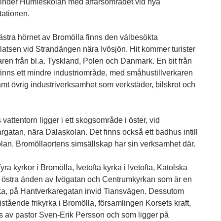
nder Humleskolan med affärsområdet vid nya
tationen.
västra hörnet av Bromölla finns den välbesökta
atsen vid Strandängen nära Ivösjön. Hit kommer turister
en från bl.a. Tyskland, Polen och Danmark. En bit från
finns ett mindre industriområde, med småhustillverkaren
mt övrig industriverksamhet som verkstäder, bilskrot och
vattentorn ligger i ett skogsområde i öster, vid
rgatan, nära Dalaskolan. Det finns också ett badhus intill
an. Bromöllaortens simsällskap har sin verksamhet där.
fyra kyrkor i Bromölla, Ivetofta kyrka i Ivetofta, Katolska
 östra änden av Ivögatan och Centrumkyrkan som är en
ka, på Hantverkaregatan invid Tiansvägen. Dessutom
ristående frikyrka i Bromölla, församlingen Korsets kraft,
ds av pastor Sven-Erik Persson och som ligger på