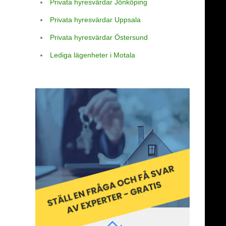
Privata hyresvärdar Jönköping
Privata hyresvärdar Uppsala
Privata hyresvärdar Östersund
Lediga lägenheter i Motala