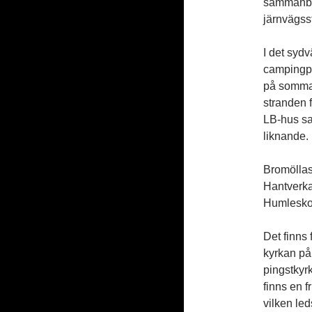
sammanbi
järnvägss
I det syd
campingpl
på sommar
stranden 
LB-hus sa
liknande.
Bromöllas 
Hantverka
Humleskol
Det finns 
kyrkan på
pingstkyr
finns en f
vilken le