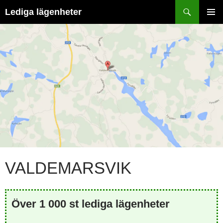
Hoppa
Sök
Lediga lägenheter
till
PRIMÄR
innehåll
MENY
VALDEMARSVIK
Över 1 000 st lediga lägenheter