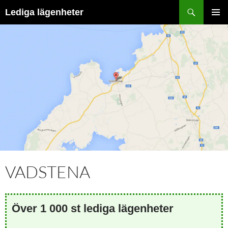
Hoppa
Sök
Lediga lägenheter
till
PRIMÄR
innehåll
MENY
VADSTENA
Över 1 000 st lediga lägenheter