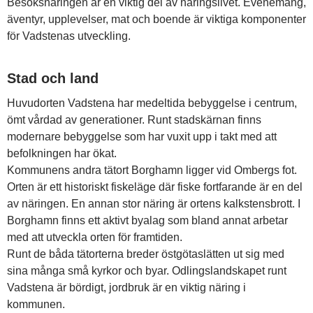
Besöksnäringen är en viktig del av näringslivet. Evenemang,
äventyr, upplevelser, mat och boende är viktiga komponenter
för Vadstenas utveckling.
Stad och land
Huvudorten Vadstena har medeltida bebyggelse i centrum,
ömt vårdad av generationer. Runt stadskärnan finns
modernare bebyggelse som har vuxit upp i takt med att
befolkningen har ökat.
Kommunens andra tätort Borghamn ligger vid Ombergs fot.
Orten är ett historiskt fiskeläge där fiske fortfarande är en del
av näringen. En annan stor näring är ortens kalkstensbrott. I
Borghamn finns ett aktivt byalag som bland annat arbetar
med att utveckla orten för framtiden.
Runt de båda tätorterna breder östgötaslätten ut sig med
sina många små kyrkor och byar. Odlingslandskapet runt
Vadstena är bördigt, jordbruk är en viktig näring i
kommunen.