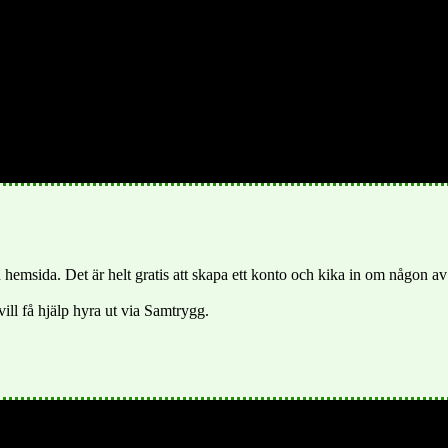
 erbjuder utbildning av högsta kvalité – från förskola till vuxenutbild
går snabbt framåt. Utbildningsmöjligheterna är mycket goda i kommunen 
ar. Vård och omsorg ska vara självklara rättigheter för dem som av olika
er förtroende.
 hemsida. Det är helt gratis att skapa ett konto och kika in om någon av 
vill få hjälp hyra ut via Samtrygg.