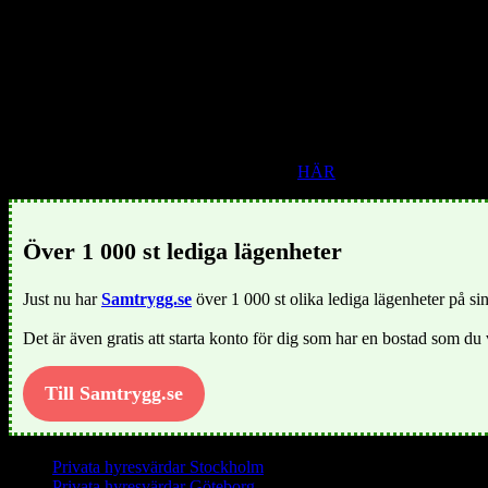
Kommuns skolor är enligt undersökningar bland de bästa i landet och vi
Det livslånga lärandet är viktigt i dagens samhälle där utvecklingen 
utrustning och läromedel.
I Övertorneå ska alla känna trygghet och självständighet på äldre dag
kommunen skall alla mötas av kompetent och vänlig personal som ing
Ännu mer fakta om Övertorneå klicka
HÄR
Över 1 000 st lediga lägenheter
Just nu har
Samtrygg.se
över 1 000 st olika lediga lägenheter på sin
Det är även gratis att starta konto för dig som har en bostad som du 
Till Samtrygg.se
Privata hyresvärdar Stockholm
Privata hyresvärdar Göteborg