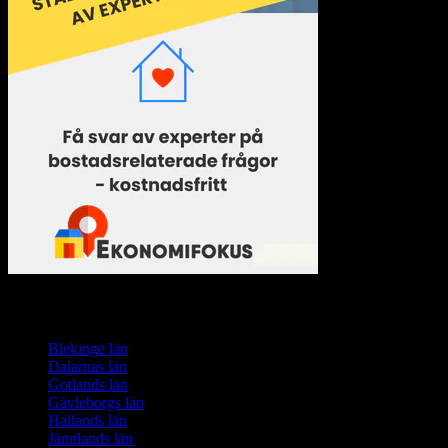
Listor över privata och kommunala hyresv
Blekinge län
Dalarnas län
Gotlands län
Gävleborgs län
Hallands län
Jämtlands län