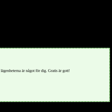
lägenheterna är något för dig. Gratis är gott!
t är Övertorneå. Kommunen ingår i