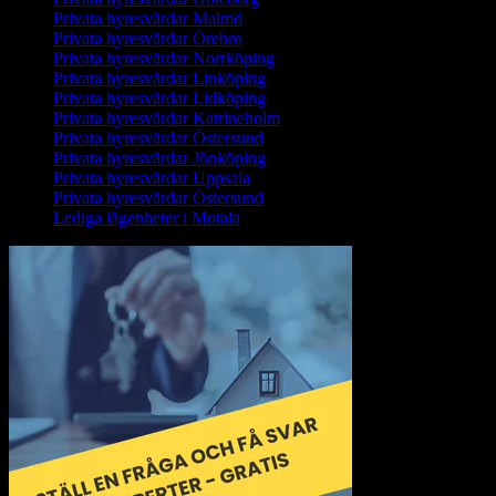
Privata hyresvärdar Malmö
Privata hyresvärdar Örebro
Privata hyresvärdar Norrköping
Privata hyresvärdar Linköping
Privata hyresvärdar Lidköping
Privata hyresvärdar Katrineholm
Privata hyresvärdar Östersund
Privata hyresvärdar Jönköping
Privata hyresvärdar Uppsala
Privata hyresvärdar Östersund
Lediga lägenheter i Motala