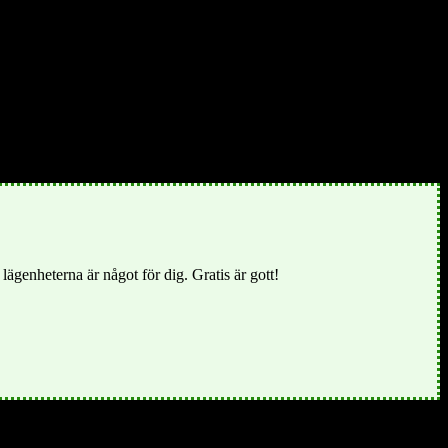
ning.
och vi ligger långt framme när det gäller pedagogik, teknisk
 anledningar inte klarar sig själva. Vid kontakt med äldreomsorgen i
lägenheterna är något för dig. Gratis är gott!