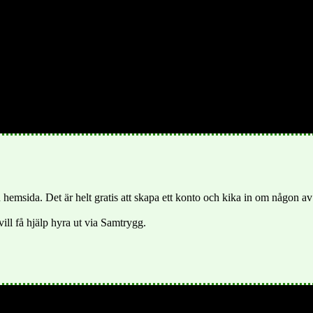
 hemsida. Det är helt gratis att skapa ett konto och kika in om någon av 
vill få hjälp hyra ut via Samtrygg.
mmun i Norrbottens län i landskapet Norrbotten i Sverige. Centralor