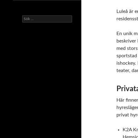
Luleå är 
Sök
residenss
efter:
En unik m
beskriver 
med storst
sportstad
ishockey. 
teater, d
Privat
Här finne
hyresläge
privat hyr
K2A Kn
Hemsi