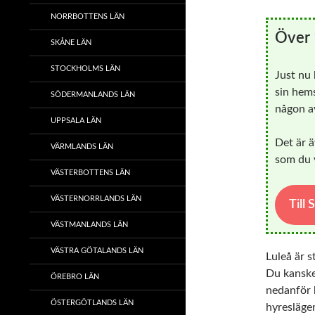
NORRBOTTENS LÄN
Över 
SKÅNE LÄN
STOCKHOLMS LÄN
Just nu
sin hems
SÖDERMANLANDS LÄN
någon av
UPPSALA LÄN
Det är ä
VÄRMLANDS LÄN
som du v
VÄSTERBOTTENS LÄN
VÄSTERNORRLANDS LÄN
Till
VÄSTMANLANDS LÄN
VÄSTRA GÖTALANDS LÄN
Luleå är s
Du kanske
ÖREBRO LÄN
nedanför h
ÖSTERGÖTLANDS LÄN
hyresläge