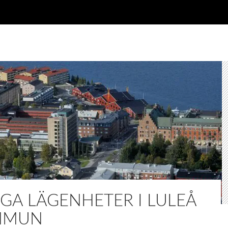
IGA LÄGENHETER I LULEÅ
MMUN