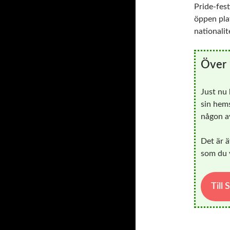
Pride-fes
öppen pla
nationalit
Över 
Just nu
sin hems
någon av
Det är ä
som du v
Till