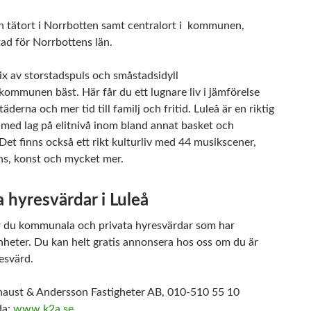
en tätort i Norrbotten samt centralort i kommunen,
tad för Norrbottens län.
ix av storstadspuls och småstadsidyll
kommunen bäst. Här får du ett lugnare liv i jämförelse
äderna och mer tid till familj och fritid. Luleå är en riktig
 med lag på elitnivå inom bland annat basket och
Det finns också ett rikt kulturliv med 44 musikscener,
ans, konst och mycket mer.
a hyresvärdar i Luleå
r du kommunala och privata hyresvärdar som har
nheter. Du kan helt gratis annonsera hos oss om du är
esvärd.
aust & Andersson Fastigheter AB, 010-510 55 10
da:
www.k2a.se