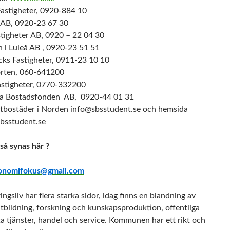
Fastigheter, 0920-884 10
 AB, 0920-23 67 30
tigheter AB, 0920 – 22 04 30
n i Luleå AB , 0920-23 51 51
cks Fastigheter, 0911-23 10 10
rten, 060-641200
astigheter, 0770-332200
a Bostadsfonden AB, 0920-44 01 31
tbostäder i Norden info@sbsstudent.se och hemsida
sstudent.se
kså synas här ?
onomifokus@gmail.com
ingsliv har flera starka sidor, idag finns en blandning av
utbildning, forskning och kunskapsproduktion, offentliga
ta tjänster, handel och service. Kommunen har ett rikt och