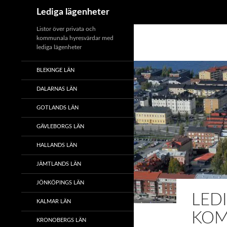
Sök
Lediga lägenheter
Hoppa
Listor över privata och
kommunala hyresvärdar med
till
lediga lägenheter
innehåll
BLEKINGE LÄN
DALARNAS LÄN
GOTLANDS LÄN
GÄVLEBORGS LÄN
HALLANDS LÄN
JÄMTLANDS LÄN
JÖNKÖPINGS LÄN
LED
KALMAR LÄN
KO
KRONOBERGS LÄN