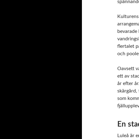
spännande
Kulturens
arrangema
bevarade 
vandringsl
flertalet 
och pooler
Oavsett va
ett av st
år efter å
skärgård, 
som kommu
fjällupple
En stad
Luleå är 