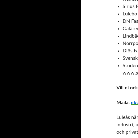
Sirius 
Lulebo
DN Fas
Galäre
Lindbä
Norrpo
Diös F
Svensk
Studen
www.sb
Vill ni oc
Maila:
ek
Luleås när
industri, 
och priva