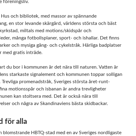
 föreningsliv.
 Hus och bibliotek, med massor av spännande
ng, en stor levande skärgård, världens största och bäst
kyrkstad, miltals med motions/skidspår och
eder, många fotbollsplaner, sport- och ishallar. Det finns
parker och mysiga gång- och cykelstråk. Härliga badplatser
 med gratis inträde.
rt du bor i kommunen är det nära till naturen. Vatten är
adens starkaste signalement och kommunen toppar solligan
r. Trevliga promenadstråk, Sveriges största året-runt-
fina motionsspår och isbanan är andra trevligheter
nen kan stoltsera med. Det är också nära till
velser och några av Skandinaviens bästa skidbackar.
 för alla
en blomstrande HBTQ-stad med en av Sveriges nordligaste