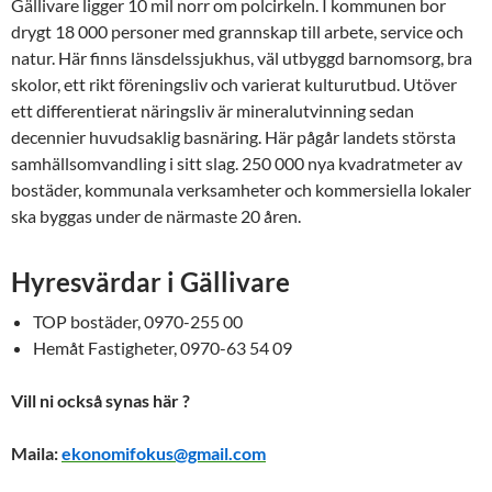
Gällivare ligger 10 mil norr om polcirkeln. I kommunen bor
drygt 18 000 personer med grannskap till arbete, service och
natur. Här finns länsdelssjukhus, väl utbyggd barnomsorg, bra
skolor, ett rikt föreningsliv och varierat kulturutbud. Utöver
ett differentierat näringsliv är mineralutvinning sedan
decennier huvudsaklig basnäring. Här pågår landets största
samhällsomvandling i sitt slag. 250 000 nya kvadratmeter av
bostäder, kommunala verksamheter och kommersiella lokaler
ska byggas under de närmaste 20 åren.
Hyresvärdar i Gällivare
TOP bostäder, 0970-255 00
Hemåt Fastigheter, 0970-63 54 09
Vill ni också synas här ?
Maila:
ekonomifokus@gmail.com