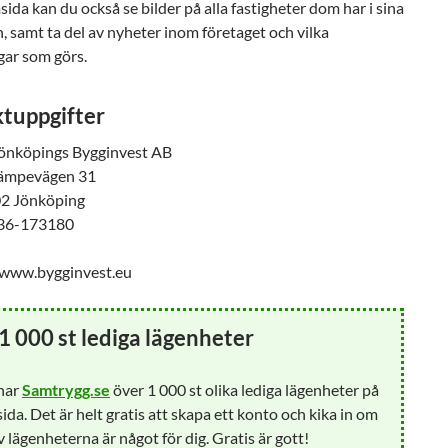
ida kan du också se bilder på alla fastigheter dom har i sina
 samt ta del av nyheter inom företaget och vilka
gar som görs.
tuppgifter
Jönköpings Bygginvest AB
Kämpevägen 31
02 Jönköping
036-173180
www.bygginvest.eu
1 000 st lediga lägenheter
 har
Samtrygg.se
över 1 000 st olika lediga lägenheter på
ida. Det är helt gratis att skapa ett konto och kika in om
 lägenheterna är något för dig. Gratis är gott!