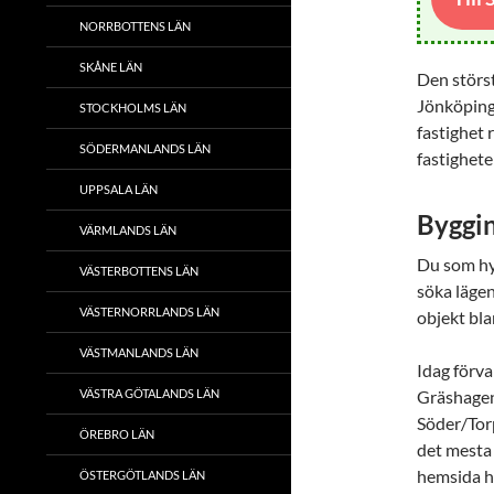
NORRBOTTENS LÄN
SKÅNE LÄN
Den störs
Jönköpings
STOCKHOLMS LÄN
fastighet 
SÖDERMANLANDS LÄN
fastighet
UPPSALA LÄN
Byggin
VÄRMLANDS LÄN
Du som h
VÄSTERBOTTENS LÄN
söka lägen
VÄSTERNORRLANDS LÄN
objekt bla
VÄSTMANLANDS LÄN
Idag förva
VÄSTRA GÖTALANDS LÄN
Gräshagen
Söder/Torp
ÖREBRO LÄN
det mesta
hemsida hi
ÖSTERGÖTLANDS LÄN