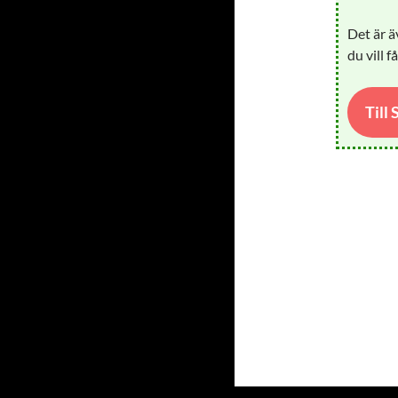
Det är ä
du vill f
Till