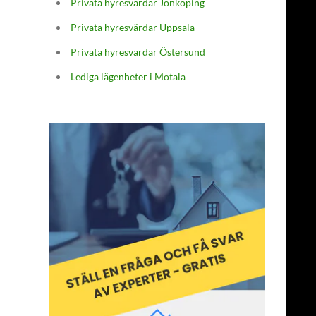
Privata hyresvärdar Jönköping
Privata hyresvärdar Uppsala
Privata hyresvärdar Östersund
Lediga lägenheter i Motala