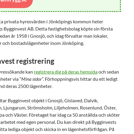
ta privata hyresvärden i Jönköpings kommun heter
 Bygginvest AB. Detta fastighetsbolag köpte sin första
redan år 1958 i Gnosjö, och idag förvaltar man lokaler,
er och bostadslägenheter inom Jönköping.
vest registrering
yressökande kan
registrera dig på deras hemsida
och sedan
heter via ”
Mina sidor
”. Förhoppningsvis hittar du ett ledigt
nd deras 2500 lägenheter.
ltar Bygginvest objekt i Gnosjö, Gislaved, Dalvik,
, Ljungarum, Strömsholm, Liljeholmen, Rosenlund, Öster,
a och Väster. Företaget har idag ca 50 anställda och sköter
 arbetet med egen personal. Du kan direkt på Bygginvests
tta lediga objekt och skicka in en lägenhetsförfrågan. På