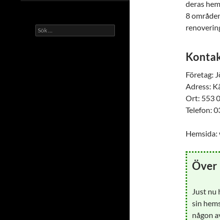
deras hems
8 områden,
renoverin
Sök
efter:
Kontak
Företag: 
Adress: 
Ort: 553 
Telefon: 
Hemsida: 
Över 
Just nu
sin hems
någon av