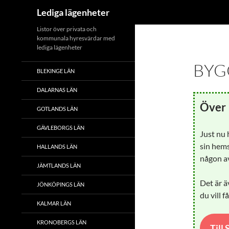
Sök
Lediga lägenheter
Hoppa
Listor över privata och
kommunala hyresvärdar med
till
lediga lägenheter
innehåll
BYG
BLEKINGE LÄN
DALARNAS LÄN
Över 
GOTLANDS LÄN
GÄVLEBORGS LÄN
Just nu
sin hems
HALLANDS LÄN
någon av
JÄMTLANDS LÄN
Det är ä
JÖNKÖPINGS LÄN
du vill f
KALMAR LÄN
KRONOBERGS LÄN
Till